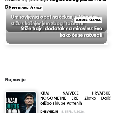
Drava
.
PRETHODNI ČLANAK
Umirovljenici opet na čekanju: Mirovine
SLJEDEĆI ČLANAK
stižu s kašnjenjem zbog "točnosti"
Stiže trajni dodatak na mirovinu: Evo
Post
kako će se računati
navigation
Najnovije
KRAJ NAJVEĆE HRVATSKE
NOGOMETNE ERE: Zlatko Dalić
otišao s klupe Vatrenih
POSTED
DNEVNIK.IN
8. SRPNJA 2026.