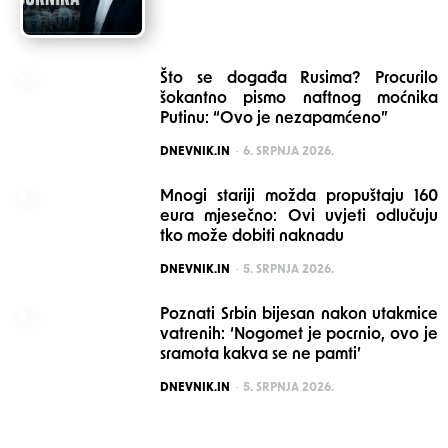
Što se događa Rusima? Procurilo
šokantno pismo naftnog moćnika
Putinu: “Ovo je nezapamćeno”
POSTED
DNEVNIK.IN
6. SRPNJA 2026.
Mnogi stariji možda propuštaju 160
eura mjesečno: Ovi uvjeti odlučuju
tko može dobiti naknadu
POSTED
DNEVNIK.IN
5. SRPNJA 2026.
Poznati Srbin bijesan nakon utakmice
vatrenih: ‘Nogomet je pocrnio, ovo je
sramota kakva se ne pamti’
POSTED
DNEVNIK.IN
5. SRPNJA 2026.