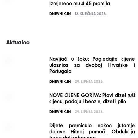
Izmjereno mu 4.45 promila
POSTED
DNEVNIK.IN
12. SIJEČNJA 2026.
Aktualno
Navijači u šoku: Pogledajte cijene
ulaznica za dvoboj Hrvatske i
Portugala
POSTED
DNEVNIK.IN
29. LIPNJA 2026.
NOVE CIJENE GORIVA: Plavi dizel ruši
cijenu, padaju i benzin, dizel i plin
POSTED
DNEVNIK.IN
29. LIPNJA 2026.
Dijete preminulo nakon jutarnje
dojave Hitnoj pomoći: Obdukcija