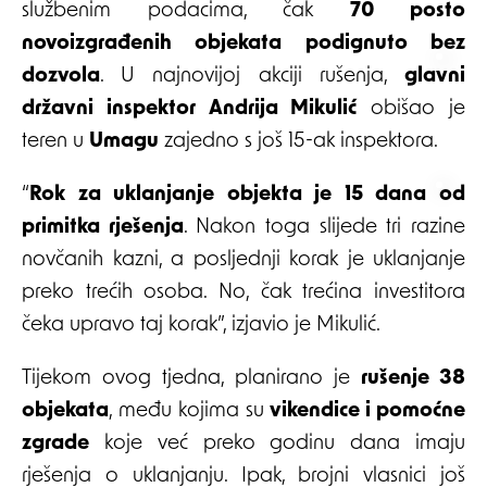
službenim podacima, čak
70 posto
novoizgrađenih objekata podignuto bez
dozvola
. U najnovijoj akciji rušenja,
glavni
državni inspektor Andrija Mikulić
obišao je
teren u
Umagu
zajedno s još 15-ak inspektora.
“
Rok za uklanjanje objekta je 15 dana od
primitka rješenja
. Nakon toga slijede tri razine
novčanih kazni, a posljednji korak je uklanjanje
preko trećih osoba. No, čak trećina investitora
čeka upravo taj korak”, izjavio je Mikulić.
Tijekom ovog tjedna, planirano je
rušenje 38
objekata
, među kojima su
vikendice i pomoćne
zgrade
koje već preko godinu dana imaju
rješenja o uklanjanju. Ipak, brojni vlasnici još