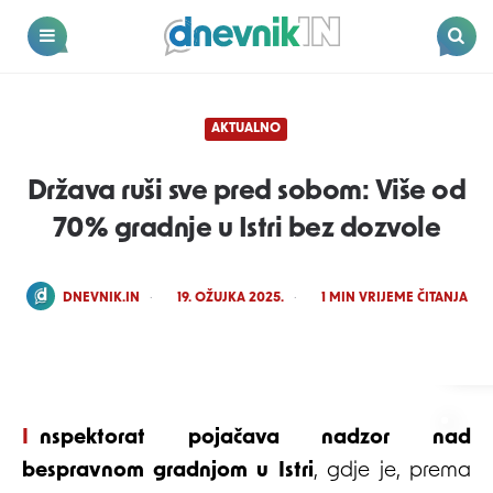
Dnevnik.in
Menu
Search
AKTUALNO
Država ruši sve pred sobom: Više od
70% gradnje u Istri bez dozvole
POSTED
DNEVNIK.IN
19. OŽUJKA 2025.
1
MIN VRIJEME ČITANJA
BY
wikimedia
Inspektorat pojačava nadzor nad
bespravnom gradnjom u Istri
, gdje je, prema