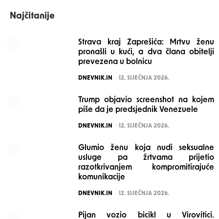
Najčitanije
Strava kraj Zaprešića: Mrtvu ženu
pronašli u kući, a dva člana obitelji
prevezena u bolnicu
POSTED
DNEVNIK.IN
12. SIJEČNJA 2026.
Trump objavio screenshot na kojem
piše da je predsjednik Venezuele
POSTED
DNEVNIK.IN
12. SIJEČNJA 2026.
Glumio ženu koja nudi seksualne
usluge pa žrtvama prijetio
razotkrivanjem kompromitirajuće
komunikacije
POSTED
DNEVNIK.IN
12. SIJEČNJA 2026.
Pijan vozio bicikl u Virovitici.