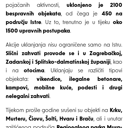
pojačanih aktivnosti,
uklonjeno je 2100
bespravnih objekata
, od čega je
450 na
području Istre
. Uz to, trenutno je u tijeku
oko
1500 upravnih postupaka
.
Akcije uklanjanja nisu ograničene samo na Istru.
Slični zahvati provode se i u Zagrebačkoj,
Zadarskoj i Splitsko-dalmatinskoj županiji
, kao
i na
otocima
. Uklanjaju se različiti tipovi
objekata:
vikendice, ilegalne betonare,
kampovi, mobilne kuće, podesti i drugi
nelegalni zahvati
.
Tijekom prošle godine srušeni su objekti na
Krku,
Murteru, Čiovu, Šolti, Hvaru i Braču
, ali i unutar
zaštićenog područja
Regionalnog parka Mura-