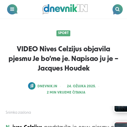
Dnevnik.in
Menu
Search
SPORT
VIDEO Nives Celzijus objavila
pjesmu Je bo’me je. Napisao ju je –
Jacques Houdek
POSTED
DNEVNIK.IN
24. OŽUJKA 2025.
BY
2
MIN VRIJEME ČITANJA
Snimka zaslona