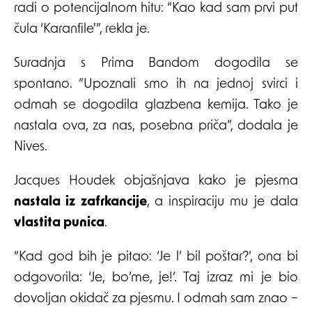
radi o potencijalnom hitu: “Kao kad sam prvi put
čula ‘Karanfile'”, rekla je.
Suradnja s Prima Bandom dogodila se
spontano. “Upoznali smo ih na jednoj svirci i
odmah se dogodila glazbena kemija. Tako je
nastala ova, za nas, posebna priča”, dodala je
Nives.
Jacques Houdek objašnjava kako je pjesma
nastala iz zafrkancije
, a inspiraciju mu je dala
vlastita punica
.
“Kad god bih je pitao: ‘Je l’ bil poštar?’, ona bi
odgovorila: ‘Je, bo’me, je!’. Taj izraz mi je bio
dovoljan okidač za pjesmu. I odmah sam znao –