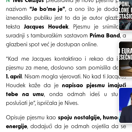
Nives Celzijus
predstavila je novu pjesmu pod
nazivom
“Je bo’me je”
, a ono što je dodatno
iznenadilo publiku jest to da je autor glazbe i
teksta
Jacques Houdek
. Pjesmu je snimila u
suradnji s tamburaškim sastavom
Prima Band
, a
glazbeni spot već je dostupan online.
“Kad me Jacques kontaktirao i rekao da ima
pjesmu za mene, doslovno sam pomislila da je
1. april
. Nisam mogla vjerovati. No kad ti Jacques
Houdek kaže da je
napisao pjesmu imajući
tebe na umu
, onda odmah ideš u studio
poslušati je”, ispričala je Nives.
Opisuje pjesmu kao
spoju nostalgije, humora i
energije
, dodajući da je odmah osjetila da se