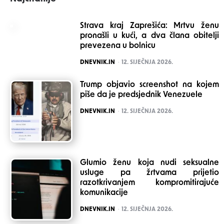
Strava kraj Zaprešića: Mrtvu ženu
pronašli u kući, a dva člana obitelji
prevezena u bolnicu
POSTED
DNEVNIK.IN
12. SIJEČNJA 2026.
Trump objavio screenshot na kojem
piše da je predsjednik Venezuele
POSTED
DNEVNIK.IN
12. SIJEČNJA 2026.
Glumio ženu koja nudi seksualne
usluge pa žrtvama prijetio
razotkrivanjem kompromitirajuće
komunikacije
POSTED
DNEVNIK.IN
12. SIJEČNJA 2026.