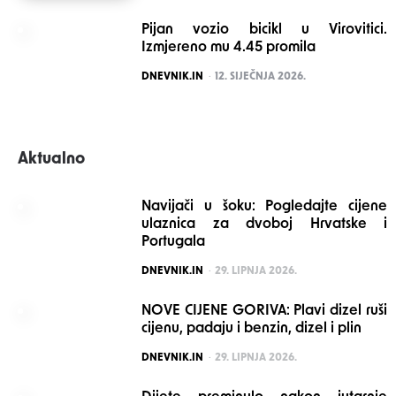
Pijan vozio bicikl u Virovitici.
Izmjereno mu 4.45 promila
POSTED
DNEVNIK.IN
12. SIJEČNJA 2026.
Aktualno
Navijači u šoku: Pogledajte cijene
ulaznica za dvoboj Hrvatske i
Portugala
POSTED
DNEVNIK.IN
29. LIPNJA 2026.
NOVE CIJENE GORIVA: Plavi dizel ruši
cijenu, padaju i benzin, dizel i plin
POSTED
DNEVNIK.IN
29. LIPNJA 2026.