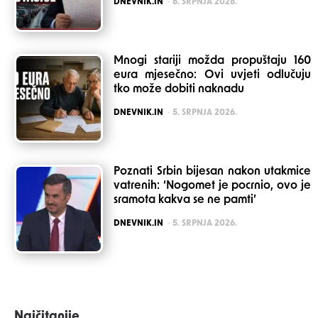
POSTED
DNEVNIK.IN
6. SRPNJA 2026.
Mnogi stariji možda propuštaju 160
eura mjesečno: Ovi uvjeti odlučuju
tko može dobiti naknadu
POSTED
DNEVNIK.IN
5. SRPNJA 2026.
Poznati Srbin bijesan nakon utakmice
vatrenih: ‘Nogomet je pocrnio, ovo je
sramota kakva se ne pamti’
POSTED
DNEVNIK.IN
5. SRPNJA 2026.
Najčitanije