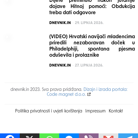
Dijete preminulo nakon jutarnje
dojave Hitnoj pomoći: Obdukcija
treba dati odgovore
POSTED
DNEVNIK.IN
29. LIPNJA 2026.
(VIDEO) Hrvatski navijači mladencima
priredili nezaboravan doček u
Philadelphiji, spontana pjesma
oduševila i prolaznike
POSTED
DNEVNIK.IN
27. LIPNJA 2026.
dnevnik.in 2023. Sva prava pridržana.
Dizajn i izrada portala:
Code magnet d.o.o.
Politika privatnosti i uvjeti korištenja
Impressum
Kontakt