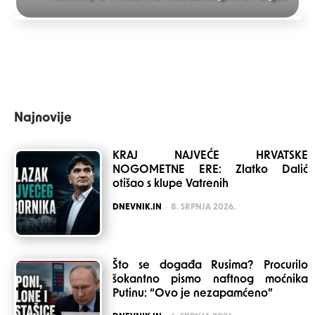
navigation
Najnovije
KRAJ NAJVEĆE HRVATSKE
NOGOMETNE ERE: Zlatko Dalić
otišao s klupe Vatrenih
POSTED
DNEVNIK.IN
8. SRPNJA 2026.
Što se događa Rusima? Procurilo
šokantno pismo naftnog moćnika
Putinu: “Ovo je nezapamćeno”