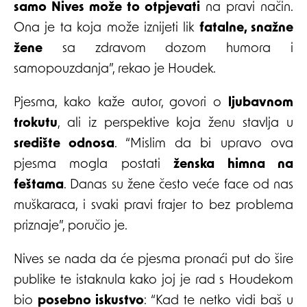
samo Nives može to otpjevati
na pravi način.
Ona je ta koja može iznijeti lik
fatalne, snažne
žene
sa zdravom dozom humora i
samopouzdanja”, rekao je Houdek.
Pjesma, kako kaže autor, govori o
ljubavnom
trokutu
, ali iz perspektive koja ženu stavlja u
središte odnosa
. “Mislim da bi upravo ova
pjesma mogla postati
ženska himna na
feštama
. Danas su žene često veće face od nas
muškaraca, i svaki pravi frajer to bez problema
priznaje”, poručio je.
Nives se nada da će pjesma pronaći put do šire
publike te istaknula kako joj je rad s Houdekom
bio
posebno iskustvo
: “Kad te netko vidi baš u