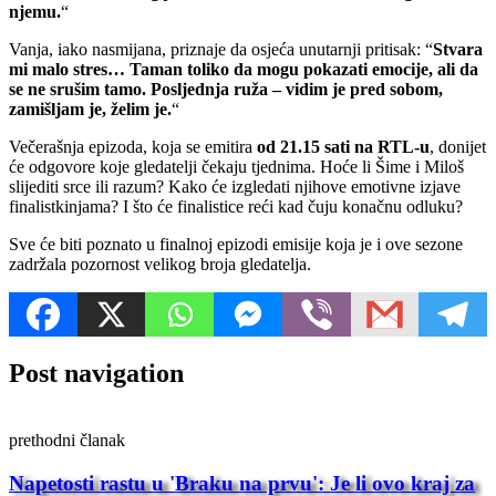
njemu.
“
Vanja, iako nasmijana, priznaje da osjeća unutarnji pritisak: “
Stvara
mi malo stres… Taman toliko da mogu pokazati emocije, ali da
se ne srušim tamo. Posljednja ruža – vidim je pred sobom,
zamišljam je, želim je.
“
Večerašnja epizoda, koja se emitira
od 21.15 sati na RTL-u
, donijet
će odgovore koje gledatelji čekaju tjednima. Hoće li Šime i Miloš
slijediti srce ili razum? Kako će izgledati njihove emotivne izjave
finalistkinjama? I što će finalistice reći kad čuju konačnu odluku?
Sve će biti poznato u finalnoj epizodi emisije koja je i ove sezone
zadržala pozornost velikog broja gledatelja.
Post navigation
prethodni članak
Napetosti rastu u 'Braku na prvu': Je li ovo kraj za