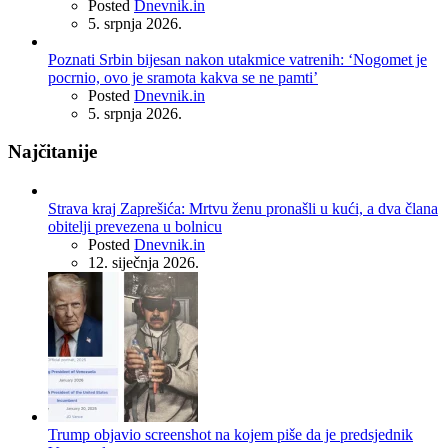
Posted
Dnevnik.in
5. srpnja 2026.
Poznati Srbin bijesan nakon utakmice vatrenih: ‘Nogomet je
pocrnio, ovo je sramota kakva se ne pamti’
Posted
Dnevnik.in
5. srpnja 2026.
Najčitanije
Strava kraj Zaprešića: Mrtvu ženu pronašli u kući, a dva člana
obitelji prevezena u bolnicu
Posted
Dnevnik.in
12. siječnja 2026.
Trump objavio screenshot na kojem piše da je predsjednik