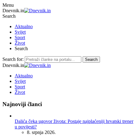
Menu
Dnevnik.in
Search
Aktualno
Svijet
Sport
Život
Search
Search for:
Search
Dnevnik.in
Aktualno
Svijet
Sport
Život
Najnoviji članci
Dalića čeka ugovor života: Postaje najplaćeniji hrvatski trener
u povijesti?
8. srpnja 2026.