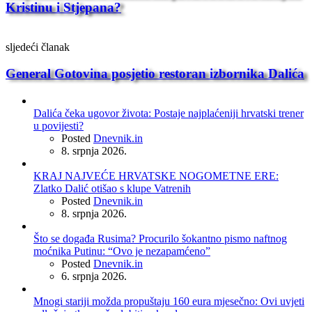
Kristinu i Stjepana?
sljedeći članak
General Gotovina posjetio restoran izbornika Dalića
Dalića čeka ugovor života: Postaje najplaćeniji hrvatski trener
u povijesti?
Posted
Dnevnik.in
8. srpnja 2026.
KRAJ NAJVEĆE HRVATSKE NOGOMETNE ERE:
Zlatko Dalić otišao s klupe Vatrenih
Posted
Dnevnik.in
8. srpnja 2026.
Što se događa Rusima? Procurilo šokantno pismo naftnog
moćnika Putinu: “Ovo je nezapamćeno”
Posted
Dnevnik.in
6. srpnja 2026.
Mnogi stariji možda propuštaju 160 eura mjesečno: Ovi uvjeti