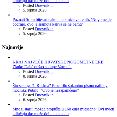
odlučuju tko može dobiti naknadu
Posted
Dnevnik.in
5. srpnja 2026.
Poznati Srbin bijesan nakon utakmice vatrenih: ‘Nogomet je
pocrnio, ovo je sramota kakva se ne pamti’
Posted
Dnevnik.in
5. srpnja 2026.
Najnovije
KRAJ NAJVEĆE HRVATSKE NOGOMETNE ERE:
Zlatko Dalić otišao s klupe Vatrenih
Posted
Dnevnik.in
8. srpnja 2026.
Što se događa Rusima? Procurilo šokantno pismo naftnog
moćnika Putinu: “Ovo je nezapamćeno”
Posted
Dnevnik.in
6. srpnja 2026.
Mnogi stariji možda propuštaju 160 eura mjesečno: Ovi uvjeti
odlučuju tko može dobiti naknadu