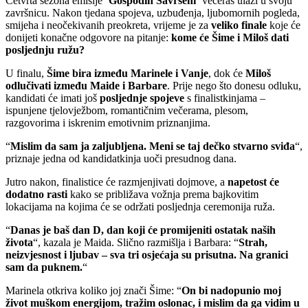
Četvrta sezona emisije
‘Gospodin Savršeni’
večeras ulazi u svoju
završnicu. Nakon tjedana spojeva, uzbuđenja, ljubomornih pogleda,
smijeha i neočekivanih preokreta, vrijeme je za
veliko finale
koje će
donijeti konačne odgovore na pitanje:
kome će Šime i Miloš dati
posljednju ružu?
U finalu,
Šime bira između Marinele i Vanje
, dok će
Miloš
odlučivati između Maide i Barbare
. Prije nego što donesu odluku,
kandidati će imati još
posljednje spojeve
s finalistkinjama –
ispunjene tjelovježbom, romantičnim večerama, plesom,
razgovorima i iskrenim emotivnim priznanjima.
“
Mislim da sam ja zaljubljena. Meni se taj dečko stvarno sviđa
“,
priznaje jedna od kandidatkinja uoči presudnog dana.
Jutro nakon, finalistice će razmjenjivati dojmove, a
napetost će
dodatno rasti
kako se približava vožnja prema bajkovitim
lokacijama na kojima će se održati posljednja ceremonija ruža.
“
Danas je baš dan D, dan koji će promijeniti ostatak naših
života
“, kazala je Maida. Slično razmišlja i Barbara: “
Strah,
neizvjesnost i ljubav – sva tri osjećaja su prisutna. Na granici
sam da puknem.
“
Marinela otkriva koliko joj znači Šime: “
On bi nadopunio moj
život muškom energijom, tražim oslonac, i mislim da ga vidim u