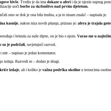
ugove bivše
. Tvrdio je da ima
dokaze o aferi
i da je njezin suprug pon
lizacije uoči
borbe za skrbništvo nad prvim djetetom
.
čali smo se dok je ona bila trudna, a ja to nisam znala! – napisala je.
dina kasnije
, nakon niza novih pitanja, priznao je:
afera je trajala go
orođaja i brinula za naše dijete, on je bio s njom.
Varao me u najtežim
 su je podržali
, savjetujući razvod.
u i mir – napisao je jedan komentator.
ego izdaja. Razvedi se – dodao je drugi.
kriće izdaje
, ali i koliko je
važna podrška okoline
u trenucima osobne