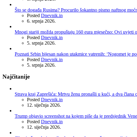
Što se događa Rusima? Procurilo šokantno pismo naftnog moć
Posted
Dnevnik.in
6. srpnja 2026.
Mnogi stariji možda propuštaju 160 eura mjesečno: Ovi uvjeti 
Posted
Dnevnik.in
5. srpnja 2026.
Poznati Srbin bijesan nakon utakmice vatrenih: ‘Nogomet je po
Posted
Dnevnik.in
5. srpnja 2026.
Najčitanije
Strava kraj Zaprešića: Mrtvu ženu pronašli u kući, a dva člana o
Posted
Dnevnik.in
12. siječnja 2026.
Trump objavio screenshot na kojem piše da je predsjednik Ven
Posted
Dnevnik.in
12. siječnja 2026.