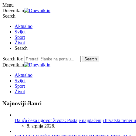
Menu
Dnevnik.in
Search
Aktualno
Svijet
Sport
Život
Search
Search for:
Search
Dnevnik.in
Aktualno
Svijet
Sport
Život
Najnoviji članci
Dalića čeka ugovor života: Postaje najplaćeniji hrvatski trener u
8. srpnja 2026.