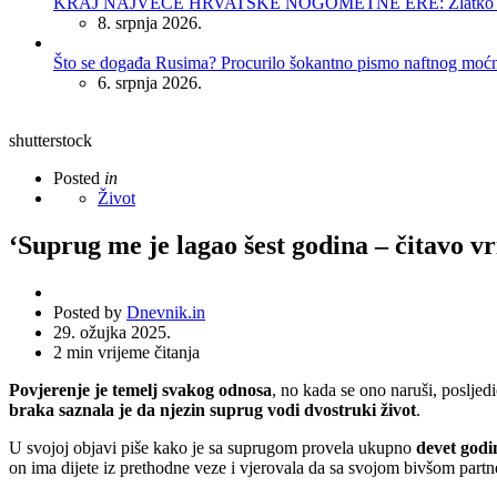
KRAJ NAJVEĆE HRVATSKE NOGOMETNE ERE: Zlatko Dalić 
8. srpnja 2026.
Što se događa Rusima? Procurilo šokantno pismo naftnog moć
6. srpnja 2026.
shutterstock
Posted
in
Život
‘Suprug me je lagao šest godina – čitavo vr
Posted by
Dnevnik.in
29. ožujka 2025.
2
min vrijeme čitanja
Povjerenje je temelj svakog odnosa
, no kada se ono naruši, posljed
braka saznala je da njezin suprug vodi dvostruki život
.
U svojoj objavi piše kako je sa suprugom provela ukupno
devet godi
on ima dijete iz prethodne veze i vjerovala da sa svojom bivšom par