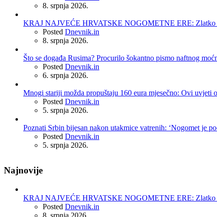
8. srpnja 2026.
KRAJ NAJVEĆE HRVATSKE NOGOMETNE ERE: Zlatko Dalić 
Posted
Dnevnik.in
8. srpnja 2026.
Što se događa Rusima? Procurilo šokantno pismo naftnog moć
Posted
Dnevnik.in
6. srpnja 2026.
Mnogi stariji možda propuštaju 160 eura mjesečno: Ovi uvjeti 
Posted
Dnevnik.in
5. srpnja 2026.
Poznati Srbin bijesan nakon utakmice vatrenih: ‘Nogomet je po
Posted
Dnevnik.in
5. srpnja 2026.
Najnovije
KRAJ NAJVEĆE HRVATSKE NOGOMETNE ERE: Zlatko Dalić 
Posted
Dnevnik.in
8. srpnja 2026.