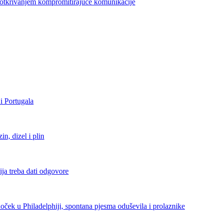
azotkrivanjem kompromitirajuće komunikacije
i Portugala
, dizel i plin
ja treba dati odgovore
ček u Philadelphiji, spontana pjesma oduševila i prolaznike