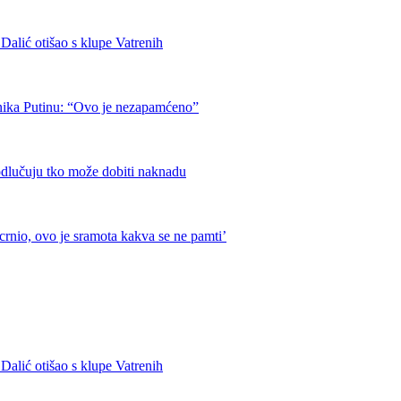
otišao s klupe Vatrenih
nika Putinu: “Ovo je nezapamćeno”
odlučuju tko može dobiti naknadu
crnio, ovo je sramota kakva se ne pamti’
otišao s klupe Vatrenih