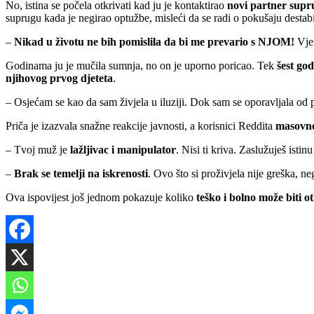
No, istina se počela otkrivati kad ju je kontaktirao
novi partner supr
suprugu kada je negirao optužbe, misleći da se radi o pokušaju destabi
–
Nikad u životu ne bih pomislila da bi me prevario s NJOM!
Vjen
Godinama ju je mučila sumnja, no on je uporno poricao. Tek
šest go
njihovog prvog djeteta
.
– Osjećam se kao da sam živjela u iluziji. Dok sam se oporavljala od p
Priča je izazvala snažne reakcije javnosti, a korisnici Reddita
masovno
– Tvoj muž je
lažljivac i manipulator
. Nisi ti kriva. Zaslužuješ istin
–
Brak se temelji na iskrenosti
. Ovo što si proživjela nije greška, n
Ova ispovijest još jednom pokazuje koliko
teško i bolno može biti ot