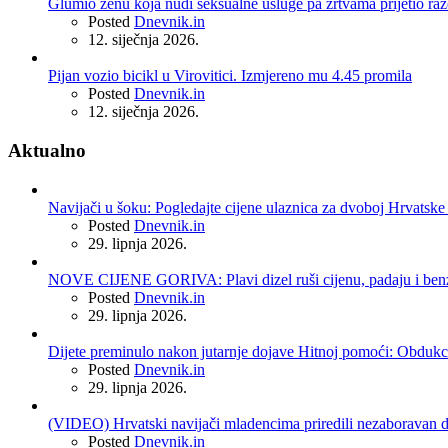
Glumio ženu koja nudi seksualne usluge pa žrtvama prijetio r
Posted
Dnevnik.in
12. siječnja 2026.
Pijan vozio bicikl u Virovitici. Izmjereno mu 4.45 promila
Posted
Dnevnik.in
12. siječnja 2026.
Aktualno
Navijači u šoku: Pogledajte cijene ulaznica za dvoboj Hrvatske 
Posted
Dnevnik.in
29. lipnja 2026.
NOVE CIJENE GORIVA: Plavi dizel ruši cijenu, padaju i benzin
Posted
Dnevnik.in
29. lipnja 2026.
Dijete preminulo nakon jutarnje dojave Hitnoj pomoći: Obdukci
Posted
Dnevnik.in
29. lipnja 2026.
(VIDEO) Hrvatski navijači mladencima priredili nezaboravan do
Posted
Dnevnik.in