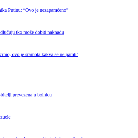
nika Putinu: “Ovo je nezapamćeno”
odlučuju tko može dobiti naknadu
crnio, ovo je sramota kakva se ne pamti’
bitelji prevezena u bolnicu
ezuele