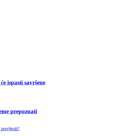
će ispasti savršene
jeme prepoznati
 povijesti?