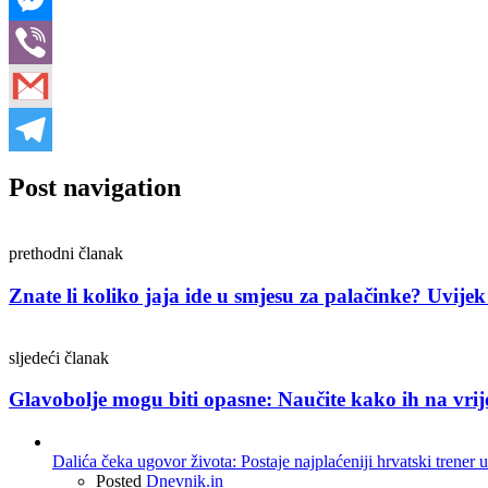
Post navigation
prethodni članak
Znate li koliko jaja ide u smjesu za palačinke? Uvijek 
sljedeći članak
Glavobolje mogu biti opasne: Naučite kako ih na vri
Dalića čeka ugovor života: Postaje najplaćeniji hrvatski trener u
Posted
Dnevnik.in