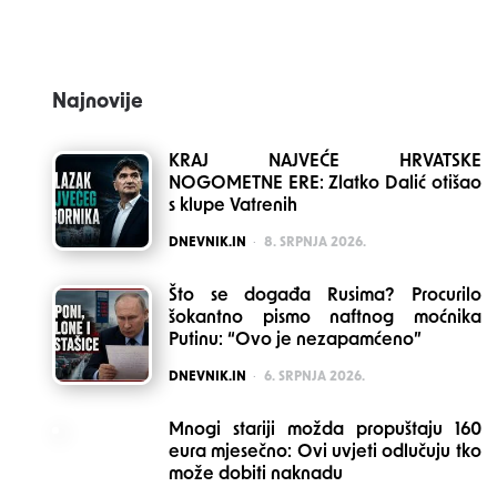
Najnovije
KRAJ NAJVEĆE HRVATSKE
NOGOMETNE ERE: Zlatko Dalić otišao
s klupe Vatrenih
POSTED
DNEVNIK.IN
8. SRPNJA 2026.
Što se događa Rusima? Procurilo
šokantno pismo naftnog moćnika
Putinu: “Ovo je nezapamćeno”
POSTED
DNEVNIK.IN
6. SRPNJA 2026.
Mnogi stariji možda propuštaju 160
eura mjesečno: Ovi uvjeti odlučuju tko
može dobiti naknadu