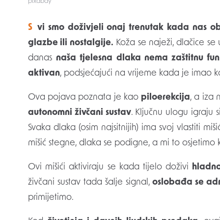
pixabay
Svi smo doživjeli onaj trenutak kada nas obuzme jeza – zbog hladnoće, snažne emocije,
glazbe ili nostalgije.
Koža se naježi, dlačice se u
danas
naša tjelesna dlaka nema zaštitnu fun
aktivan
, podsjećajući na vrijeme kada je imao k
Ova pojava poznata je kao
piloerekcija
, a iza
autonomni živčani sustav
. Ključnu ulogu igraju s
Svaka dlaka (osim najsitnijih) ima svoj vlastiti m
mišić stegne, dlaka se podigne, a mi to osjetimo 
Ovi mišići aktiviraju se kada tijelo doživi
hladno
živčani sustav tada šalje signal,
oslobađa se ad
primijetimo.