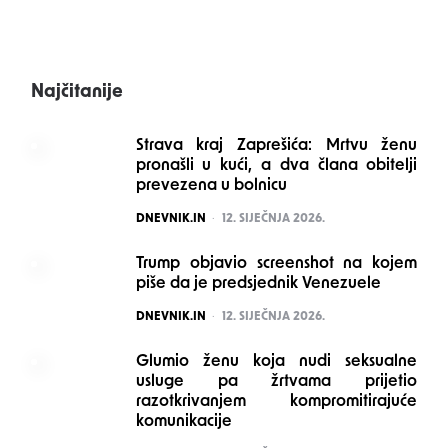
Najčitanije
Strava kraj Zaprešića: Mrtvu ženu
pronašli u kući, a dva člana obitelji
prevezena u bolnicu
POSTED
DNEVNIK.IN
12. SIJEČNJA 2026.
Trump objavio screenshot na kojem
piše da je predsjednik Venezuele
POSTED
DNEVNIK.IN
12. SIJEČNJA 2026.
Glumio ženu koja nudi seksualne
usluge pa žrtvama prijetio
razotkrivanjem kompromitirajuće
komunikacije