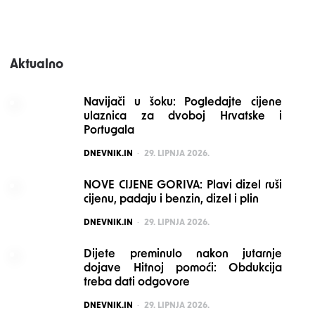
Aktualno
Navijači u šoku: Pogledajte cijene
ulaznica za dvoboj Hrvatske i
Portugala
POSTED
DNEVNIK.IN
29. LIPNJA 2026.
NOVE CIJENE GORIVA: Plavi dizel ruši
cijenu, padaju i benzin, dizel i plin
POSTED
DNEVNIK.IN
29. LIPNJA 2026.
Dijete preminulo nakon jutarnje
dojave Hitnoj pomoći: Obdukcija
treba dati odgovore
POSTED
DNEVNIK.IN
29. LIPNJA 2026.