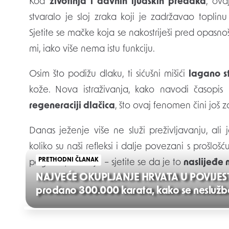
Kod
životinja i davnih ljudskih predaka
, ova
stvaralo je sloj zraka koji je zadržavao toplin
Sjetite se mačke koja se nakostriješi pred opasn
mi, iako više nema istu funkciju.
Osim što podižu dlaku, ti sićušni mišići
lagano st
kože. Nova istraživanja, kako navodi časopis
regeneraciji dlačica
, što ovaj fenomen čini još za
Danas ježenje više ne služi preživljavanju, ali 
koliko su naši refleksi i dalje povezani s prošloš
PRETHODNI ČLANAK
pogleda, emocije – sjetite se da je to
naslijeđe 
NAJVEĆE OKUPLJANJE HRVATA U POVIJESTI
prodano 300.000 karata, kako se nesluž
Post
navigation