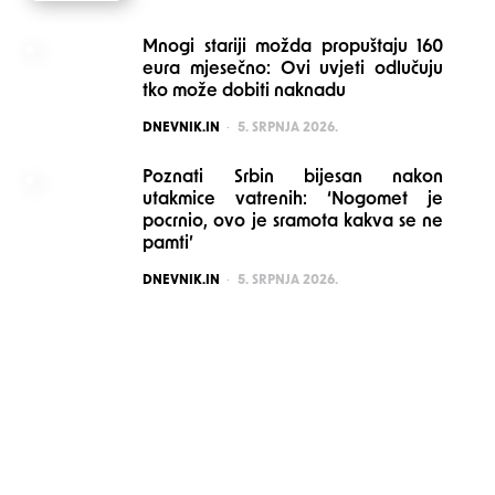
Mnogi stariji možda propuštaju 160
eura mjesečno: Ovi uvjeti odlučuju
tko može dobiti naknadu
POSTED
DNEVNIK.IN
5. SRPNJA 2026.
Poznati Srbin bijesan nakon
utakmice vatrenih: ‘Nogomet je
pocrnio, ovo je sramota kakva se ne
pamti’
POSTED
DNEVNIK.IN
5. SRPNJA 2026.