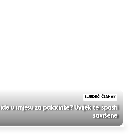
SLJEDEĆI ČLANAK
a ide u smjesu za palačinke? Uvijek će ispasti
savršene