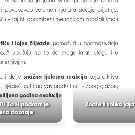
j refleks imao je jasnu svrhu: podizanje dlačica
u i povećavao volumen tijela u slučaju prijetnje.
ošću – taj isti obrambeni mehanizam zadržali smo i
išću i lojne žlijezde
, pomažući u podmazivanju
Cell
, upućuju na to da mogu imati ulogu i u
nimljivijim.
je i dalje
snažna tjelesna reakcija
koja otkriva
ću. Sljedeći put kad vas prođu trnci – zbog glazbe,
milijuna godina evolucije
.
! Za Hipodrom je
Znate li koliko jaj
beno doznaje