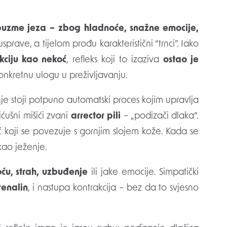
sprave, a tijelom prođu karakteristični “trnci”. Iako
kciju kao nekoć
, refleks koji to izaziva
ostao je
onkretnu ulogu u preživljavanju.
 nje stoji potpuno automatski proces kojim upravlja
ićušni mišići zvani
arrector pili
– „podizači dlaka“.
išić koji se povezuje s gornjim slojem kože. Kada se
kao ježenje.
ću, strah, uzbuđenje
ili jake emocije. Simpatički
renalin
, i nastupa kontrakcija – bez da to svjesno