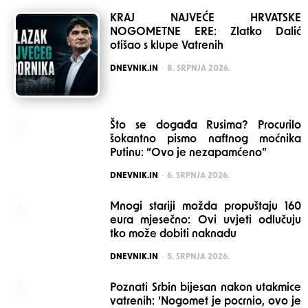
KRAJ NAJVEĆE HRVATSKE
NOGOMETNE ERE: Zlatko Dalić
otišao s klupe Vatrenih
POSTED
DNEVNIK.IN
8. SRPNJA 2026.
Što se događa Rusima? Procurilo
šokantno pismo naftnog moćnika
Putinu: “Ovo je nezapamćeno”
POSTED
DNEVNIK.IN
6. SRPNJA 2026.
Mnogi stariji možda propuštaju 160
eura mjesečno: Ovi uvjeti odlučuju
tko može dobiti naknadu
POSTED
DNEVNIK.IN
5. SRPNJA 2026.
Poznati Srbin bijesan nakon utakmice
vatrenih: ‘Nogomet je pocrnio, ovo je