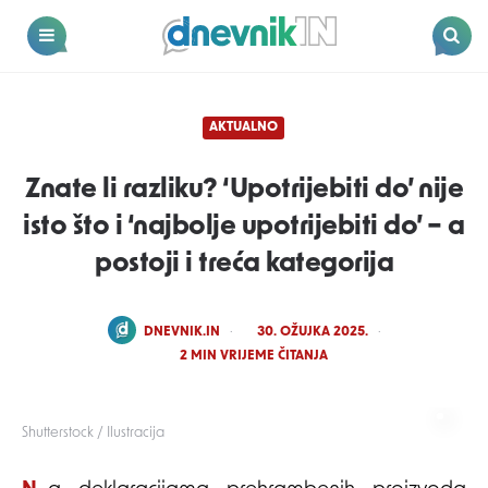
Dnevnik.in
Menu
Search
AKTUALNO
Znate li razliku? ‘Upotrijebiti do’ nije
isto što i ‘najbolje upotrijebiti do’ – a
postoji i treća kategorija
POSTED
DNEVNIK.IN
30. OŽUJKA 2025.
BY
2
MIN VRIJEME ČITANJA
Shutterstock / Ilustracija