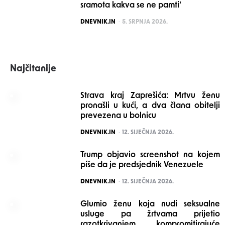
sramota kakva se ne pamti’
POSTED
DNEVNIK.IN
5. SRPNJA 2026.
Najčitanije
Strava kraj Zaprešića: Mrtvu ženu
pronašli u kući, a dva člana obitelji
prevezena u bolnicu
POSTED
DNEVNIK.IN
12. SIJEČNJA 2026.
Trump objavio screenshot na kojem
piše da je predsjednik Venezuele
POSTED
DNEVNIK.IN
12. SIJEČNJA 2026.
Glumio ženu koja nudi seksualne
usluge pa žrtvama prijetio
razotkrivanjem kompromitirajuće