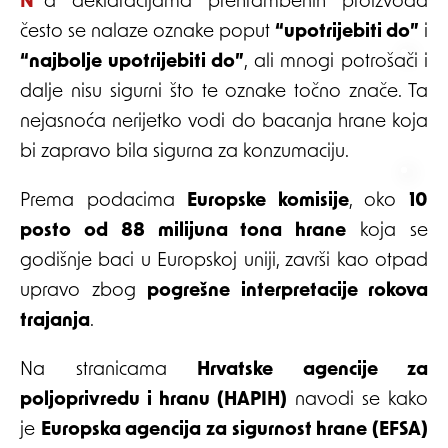
Na deklaracijama prehrambenih proizvoda
često se nalaze oznake poput
“upotrijebiti do”
i
“najbolje upotrijebiti do”
, ali mnogi potrošači i
dalje nisu sigurni što te oznake točno znače. Ta
nejasnoća nerijetko vodi do bacanja hrane koja
bi zapravo bila sigurna za konzumaciju.
Prema podacima
Europske komisije
, oko
10
posto od 88 milijuna tona hrane
koja se
godišnje baci u Europskoj uniji, završi kao otpad
upravo zbog
pogrešne interpretacije rokova
trajanja
.
Na stranicama
Hrvatske agencije za
poljoprivredu i hranu (HAPIH)
navodi se kako
je
Europska agencija za sigurnost hrane (EFSA)