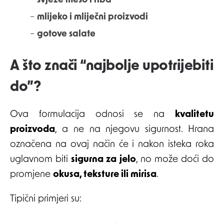
–
svježe meso i riba
–
mlijeko i mliječni proizvodi
–
gotove salate
A što znači “najbolje upotrijebiti
do”?
Ova formulacija odnosi se na
kvalitetu
proizvoda
, a ne na njegovu sigurnost. Hrana
označena na ovaj način će i nakon isteka roka
uglavnom biti
sigurna za jelo
, no može doći do
promjene
okusa, teksture ili mirisa
.
Tipični primjeri su: