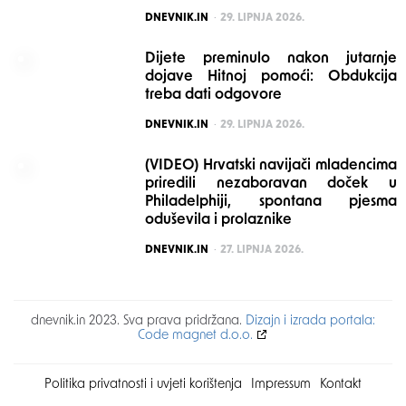
POSTED
DNEVNIK.IN
29. LIPNJA 2026.
Dijete preminulo nakon jutarnje
dojave Hitnoj pomoći: Obdukcija
treba dati odgovore
POSTED
DNEVNIK.IN
29. LIPNJA 2026.
(VIDEO) Hrvatski navijači mladencima
priredili nezaboravan doček u
Philadelphiji, spontana pjesma
oduševila i prolaznike
POSTED
DNEVNIK.IN
27. LIPNJA 2026.
dnevnik.in 2023. Sva prava pridržana.
Dizajn i izrada portala:
Code magnet d.o.o.
Politika privatnosti i uvjeti korištenja
Impressum
Kontakt