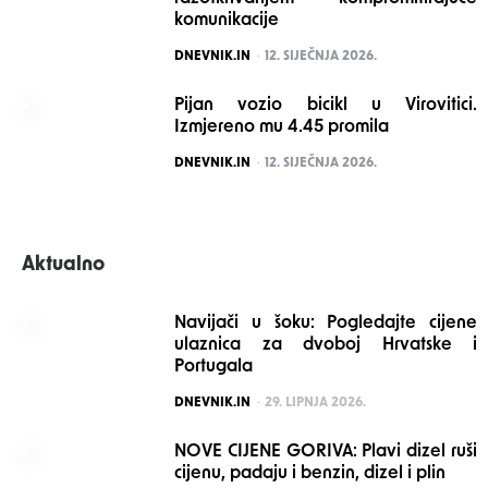
komunikacije
POSTED
DNEVNIK.IN
12. SIJEČNJA 2026.
Pijan vozio bicikl u Virovitici.
Izmjereno mu 4.45 promila
POSTED
DNEVNIK.IN
12. SIJEČNJA 2026.
Aktualno
Navijači u šoku: Pogledajte cijene
ulaznica za dvoboj Hrvatske i
Portugala
POSTED
DNEVNIK.IN
29. LIPNJA 2026.
NOVE CIJENE GORIVA: Plavi dizel ruši
cijenu, padaju i benzin, dizel i plin