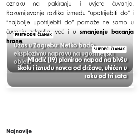
oznaku na pakiranju i uvjete čuvanja.
Razumijevanje razlika između “upotrijebiti do” i
“najbolje upotrijebiti do” pomaže ne samo u
čuvanju zdravlja, već i u
smanjenju bacanja
PRETHODNI ČLANAK
hrane
.
Užas u Zagrebu: Netko bacio
SLJEDEĆI ČLANAK
eksplozivnu napravu na ugostiteljski
Mladić (19) planirao napad na bivšu
objekt
školu i iznudu novca od države, uhićen u
Post
roku od tri sata
navigation
Najnovije