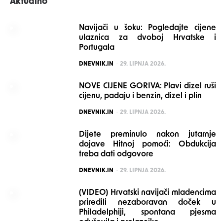
Aktualno
Navijači u šoku: Pogledajte cijene
ulaznica za dvoboj Hrvatske i
Portugala
POSTED
DNEVNIK.IN
29. LIPNJA 2026.
NOVE CIJENE GORIVA: Plavi dizel ruši
cijenu, padaju i benzin, dizel i plin
POSTED
DNEVNIK.IN
29. LIPNJA 2026.
Dijete preminulo nakon jutarnje
dojave Hitnoj pomoći: Obdukcija
treba dati odgovore
POSTED
DNEVNIK.IN
29. LIPNJA 2026.
(VIDEO) Hrvatski navijači mladencima
priredili nezaboravan doček u
Philadelphiji, spontana pjesma