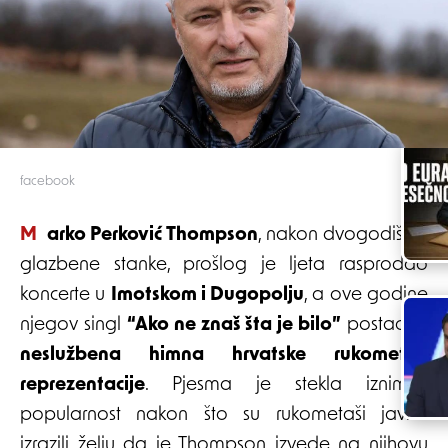
facebook
Marko Perković Thompson
, nakon dvogodišnje
glazbene stanke, prošlog je ljeta rasprodao
koncerte u
Imotskom i Dugopolju
, a ove godine
njegov singl
“Ako ne znaš šta je bilo”
postao je
neslužbena himna hrvatske rukometne
reprezentacije
. Pjesma je stekla iznimnu
popularnost nakon što su rukometaši javno
izrazili želju da je Thompson izvede na njihovu