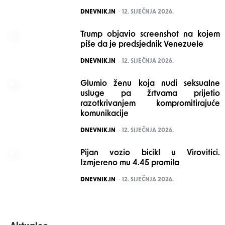
POSTED
DNEVNIK.IN
12. SIJEČNJA 2026.
Trump objavio screenshot na kojem
piše da je predsjednik Venezuele
POSTED
DNEVNIK.IN
12. SIJEČNJA 2026.
Glumio ženu koja nudi seksualne
usluge pa žrtvama prijetio
razotkrivanjem kompromitirajuće
komunikacije
POSTED
DNEVNIK.IN
12. SIJEČNJA 2026.
Pijan vozio bicikl u Virovitici.
Izmjereno mu 4.45 promila
POSTED
DNEVNIK.IN
12. SIJEČNJA 2026.