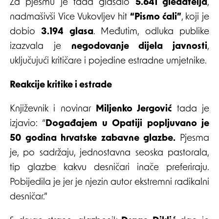
Za pjesmu je tada glasalo
5.641 gledatelja
,
nadmašivši Vice Vukovljev hit
“Pismo ćali”
, koji je
dobio
3.194 glasa
. Međutim, odluka publike
izazvala je
negodovanje dijela javnosti
,
uključujući kritičare i pojedine estradne umjetnike.
Reakcije kritike i estrade
Književnik i novinar
Miljenko Jergović
tada je
izjavio: “
Događajem u Opatiji popljuvano je
50 godina hrvatske zabavne glazbe.
Pjesma
je, po sadržaju, jednostavna seoska pastorala,
tip glazbe kakvu desničari inače preferiraju.
Pobijedila je jer je njezin autor ekstremni radikalni
desničar.”