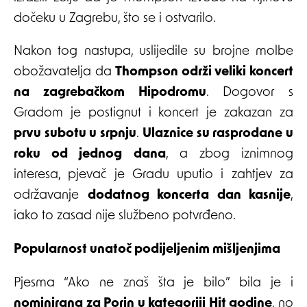
dočeku u Zagrebu, što se i ostvarilo.
Nakon tog nastupa, uslijedile su brojne molbe
obožavatelja da
Thompson održi veliki koncert
na zagrebačkom Hipodromu
. Dogovor s
Gradom je postignut i koncert je zakazan za
prvu subotu u srpnju
.
Ulaznice su rasprodane u
roku od jednog dana
, a zbog iznimnog
interesa, pjevač je Gradu uputio i zahtjev za
održavanje
dodatnog koncerta dan kasnije
,
iako to zasad nije službeno potvrđeno.
Popularnost unatoč podijeljenim mišljenjima
Pjesma “Ako ne znaš šta je bilo” bila je i
nominirana za Porin u kategoriji Hit godine
, no