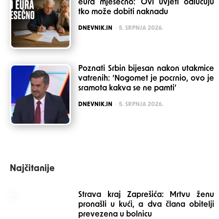
eura mjesečno: Ovi uvjeti odlučuju
tko može dobiti naknadu
POSTED
DNEVNIK.IN
5. SRPNJA 2026.
Poznati Srbin bijesan nakon utakmice
vatrenih: ‘Nogomet je pocrnio, ovo je
sramota kakva se ne pamti’
POSTED
DNEVNIK.IN
5. SRPNJA 2026.
Najčitanije
Strava kraj Zaprešića: Mrtvu ženu
pronašli u kući, a dva člana obitelji
prevezena u bolnicu