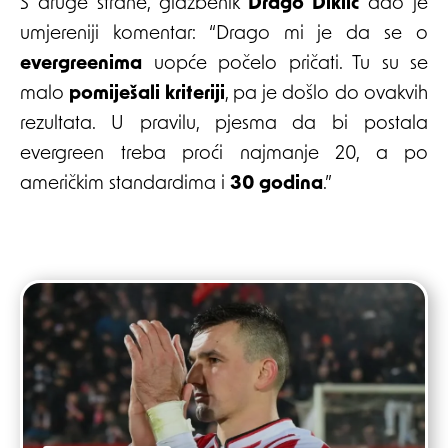
S druge strane, glazbenik
Drago Diklić
dao je
umjereniji komentar: “Drago mi je da se o
evergreenima
uopće počelo pričati. Tu su se
malo
pomiješali kriteriji
, pa je došlo do ovakvih
rezultata. U pravilu, pjesma da bi postala
evergreen treba proći najmanje 20, a po
američkim standardima i
30 godina
.”
Post
navigation