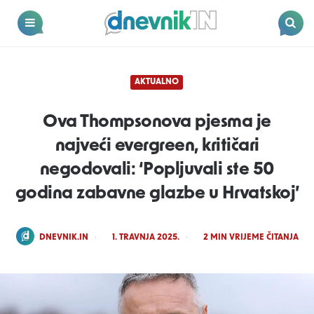
Dnevnik.in
Menu
Search
AKTUALNO
Ova Thompsonova pjesma je
najveći evergreen, kritičari
negodovali: ‘Popljuvali ste 50
godina zabavne glazbe u Hrvatskoj’
POSTED
DNEVNIK.IN
1. TRAVNJA 2025.
2
MIN VRIJEME ČITANJA
BY