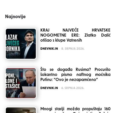
Najnovije
KRAJ NAJVEĆE HRVATSKE
NOGOMETNE ERE: Zlatko Dalić
otišao s klupe Vatrenih
POSTED
DNEVNIK.IN
8. SRPNJA 2026.
Što se događa Rusima? Procurilo
šokantno pismo naftnog moćnika
Putinu: “Ovo je nezapamćeno”
POSTED
DNEVNIK.IN
6. SRPNJA 2026.
Mnogi stariji možda propuštaju 160