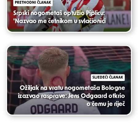
PRETHODNI ČLANAK
Srpski nogometaš optužio Piplicu:
'Nazvao me četnikom u svlačionici
SLJEDEĆI ČLANAK
Ožiljak na vratu nogometaša Bologne
izazvao rasprave: Jens Odgaard otkrio
o čemu je riječ