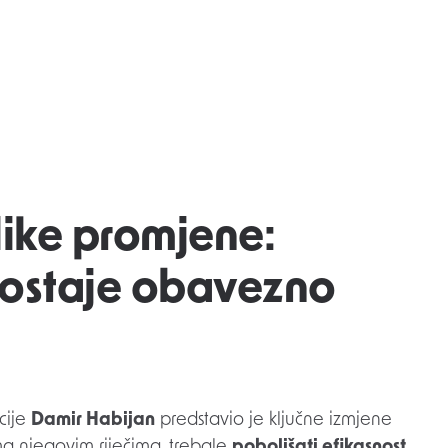
like promjene:
postaje obavezno
cije
Damir Habijan
predstavio je ključne izmjene
a njegovim riječima, trebale
poboljšati efikasnost