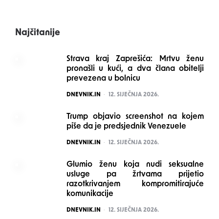
Najčitanije
Strava kraj Zaprešića: Mrtvu ženu
pronašli u kući, a dva člana obitelji
prevezena u bolnicu
POSTED
DNEVNIK.IN
12. SIJEČNJA 2026.
Trump objavio screenshot na kojem
piše da je predsjednik Venezuele
POSTED
DNEVNIK.IN
12. SIJEČNJA 2026.
Glumio ženu koja nudi seksualne
usluge pa žrtvama prijetio
razotkrivanjem kompromitirajuće
komunikacije
POSTED
DNEVNIK.IN
12. SIJEČNJA 2026.