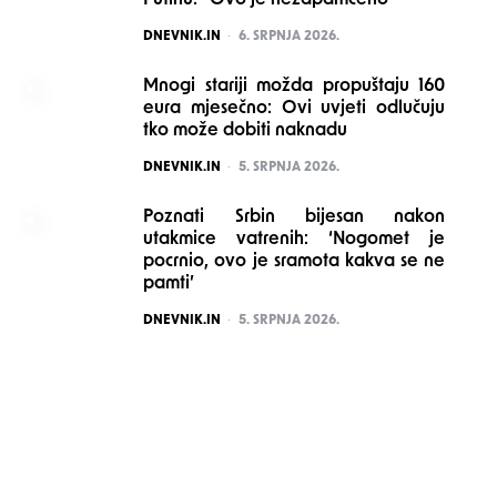
Putinu: “Ovo je nezapamćeno”
POSTED
DNEVNIK.IN
6. SRPNJA 2026.
Mnogi stariji možda propuštaju 160
eura mjesečno: Ovi uvjeti odlučuju
tko može dobiti naknadu
POSTED
DNEVNIK.IN
5. SRPNJA 2026.
Poznati Srbin bijesan nakon
utakmice vatrenih: ‘Nogomet je
pocrnio, ovo je sramota kakva se ne
pamti’
POSTED
DNEVNIK.IN
5. SRPNJA 2026.