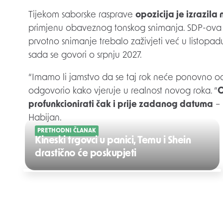
Tijekom saborske rasprave
opozicija je izrazil
primjenu obaveznog tonskog snimanja. SDP-ova
prvotno snimanje trebalo zaživjeti već u listopad
sada se govori o srpnju 2027.
“Imamo li jamstvo da se taj rok neće ponovno odgo
odgovorio kako vjeruje u realnost novog roka. “
O
profunkcionirati čak i prije zadanog datuma
– 
Habijan.
PRETHODNI ČLANAK
Kineski trgovci u panici, Temu i Shein
drastično će poskupjeti
Post
navigation