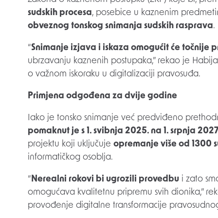
sudskih procesa
, posebice u kaznenim predmeti
obveznog tonskog snimanja sudskih rasprava
.
“
Snimanje izjava i iskaza omogućit će točnije 
ubrzavanju kaznenih postupaka,” rekao je Habijan 
o važnom iskoraku u digitalizaciji pravosuđa.
Primjena odgođena za dvije godine
Iako je tonsko snimanje već predviđeno pretho
pomaknut je s 1. svibnja 2025. na 1. srpnja 2027
projektu koji uključuje
opremanje više od 1300 
informatičkog osoblja.
“
Nerealni rokovi bi ugrozili provedbu
i zato smo
omogućava kvalitetnu pripremu svih dionika,” reka
provođenje digitalne transformacije pravosudnog