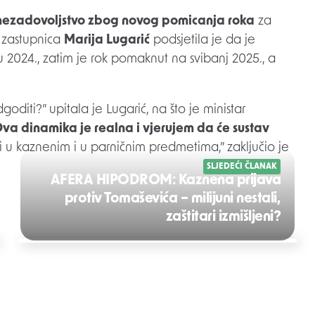
a nezadovoljstvo zbog novog pomicanja roka
za
 zastupnica
Marija Lugarić
podsjetila je da je
u 2024., zatim je rok pomaknut na svibanj 2025., a
diti?” upitala je Lugarić, na što je ministar
va dinamika je realna i vjerujem da će sustav
i u kaznenim i u parničnim predmetima,” zaključio je
SLJEDEĆI ČLANAK
AFERA HIPODROM: Kaznena prijava
protiv Tomaševića – milijuni nestali,
zaštitari izmišljeni?