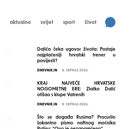
aktualno
svijet
sport
život
SEARCH
Dalića čeka ugovor života: Postaje
najplaćeniji hrvatski trener u
povijesti?
POSTED
DNEVNIK.IN
8. SRPNJA 2026.
KRAJ NAJVEĆE HRVATSKE
NOGOMETNE ERE: Zlatko Dalić
otišao s klupe Vatrenih
POSTED
DNEVNIK.IN
8. SRPNJA 2026.
Što se događa Rusima? Procurilo
šokantno pismo naftnog moćnika