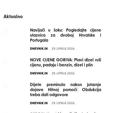
Aktualno
Navijači u šoku: Pogledajte cijene
ulaznica za dvoboj Hrvatske i
Portugala
POSTED
DNEVNIK.IN
29. LIPNJA 2026.
NOVE CIJENE GORIVA: Plavi dizel ruši
cijenu, padaju i benzin, dizel i plin
POSTED
DNEVNIK.IN
29. LIPNJA 2026.
Dijete preminulo nakon jutarnje
dojave Hitnoj pomoći: Obdukcija
treba dati odgovore
POSTED
DNEVNIK.IN
29. LIPNJA 2026.