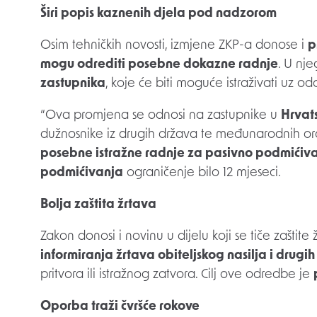
Širi popis kaznenih djela pod nadzorom
Osim tehničkih novosti, izmjene ZKP-a donose i
p
mogu odrediti posebne dokazne radnje
. U nj
zastupnika
, koje će biti moguće istraživati uz 
“Ova promjena se odnosi na zastupnike u
Hrvat
dužnosnike iz drugih država te međunarodnih orga
posebne istražne radnje za pasivno podmićiv
podmićivanja
ograničenje bilo 12 mjeseci.
Bolja zaštita žrtava
Zakon donosi i novinu u dijelu koji se tiče zaštite
informiranja žrtava obiteljskog nasilja i drugi
pritvora ili istražnog zatvora. Cilj ove odredbe je
Oporba traži čvršće rokove