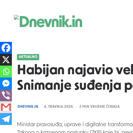
Dnevnik.in
AKTUALNO
Habijan najavio ve
Snimanje suđenja 
POSTED
DNEVNIK.IN
4. TRAVNJA 2025.
2
MIN VRIJEME ČITANJA
BY
Ministar pravosuđa, uprave i digitalne transforma
Zakona o kaznenom postupku (ZKP) koje bi, prem