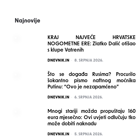
Najnovije
KRAJ NAJVEĆE HRVATSKE
NOGOMETNE ERE: Zlatko Dalić otišao
s klupe Vatrenih
POSTED
DNEVNIK.IN
8. SRPNJA 2026.
Što se događa Rusima? Procurilo
šokantno pismo naftnog moćnika
Putinu: “Ovo je nezapamćeno”
POSTED
DNEVNIK.IN
6. SRPNJA 2026.
Mnogi stariji možda propuštaju 160
eura mjesečno: Ovi uvjeti odlučuju tko
može dobiti naknadu
POSTED
DNEVNIK.IN
5. SRPNJA 2026.