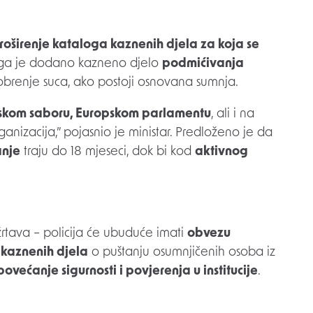
roširenje kataloga kaznenih djela za koja se
ega je dodano kazneno djelo
podmićivanja
odobrenje suca, ako postoji osnovana sumnja.
skom saboru, Europskom parlamentu
, ali i na
nizacija,” pojasnio je ministar. Predloženo je da
anje
traju do 18 mjeseci, dok bi kod
aktivnog
 žrtava – policija će ubuduće imati
obvezu
h kaznenih djela
o puštanju osumnjičenih osoba iz
povećanje sigurnosti i povjerenja u institucije
.