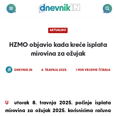
Dnevnik.in
Menu
Search
AKTUALNO
HZMO objavio kada kreće isplata
mirovina za ožujak
POSTED
DNEVNIK.IN
4. TRAVNJA 2025.
1
MIN VRIJEME ČITANJA
BY
Foto: Shutterstock
U utorak 8. travnja 2025. počinje isplata
mirovina za ožujak 2025. korisnicima računa