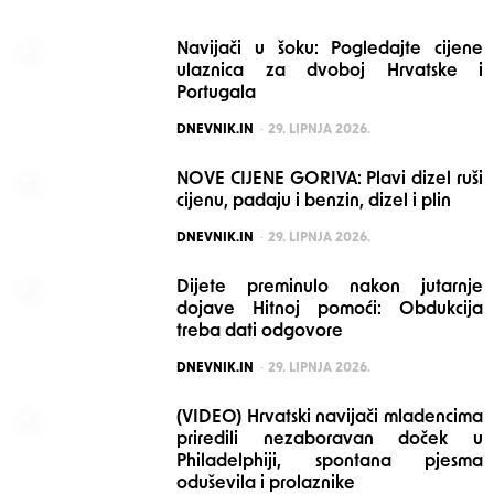
Navijači u šoku: Pogledajte cijene
ulaznica za dvoboj Hrvatske i
Portugala
POSTED
DNEVNIK.IN
29. LIPNJA 2026.
NOVE CIJENE GORIVA: Plavi dizel ruši
cijenu, padaju i benzin, dizel i plin
POSTED
DNEVNIK.IN
29. LIPNJA 2026.
Dijete preminulo nakon jutarnje
dojave Hitnoj pomoći: Obdukcija
treba dati odgovore
POSTED
DNEVNIK.IN
29. LIPNJA 2026.
(VIDEO) Hrvatski navijači mladencima
priredili nezaboravan doček u
Philadelphiji, spontana pjesma
oduševila i prolaznike