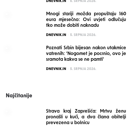
POSTED
DNEVNIK.IN
6. SRPNJA 2026.
Mnogi stariji možda propuštaju 160
eura mjesečno: Ovi uvjeti odlučuju
tko može dobiti naknadu
POSTED
DNEVNIK.IN
5. SRPNJA 2026.
Poznati Srbin bijesan nakon utakmice
vatrenih: ‘Nogomet je pocrnio, ovo je
sramota kakva se ne pamti’
POSTED
DNEVNIK.IN
5. SRPNJA 2026.
Najčitanije
Strava kraj Zaprešića: Mrtvu ženu
pronašli u kući, a dva člana obitelji
prevezena u bolnicu