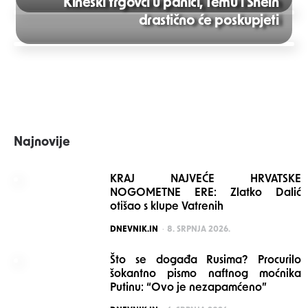
Kineski trgovci u panici, Temu i Shein
Post
drastično će poskupjeti
navigation
Najnovije
KRAJ NAJVEĆE HRVATSKE
NOGOMETNE ERE: Zlatko Dalić
otišao s klupe Vatrenih
POSTED
DNEVNIK.IN
8. SRPNJA 2026.
Što se događa Rusima? Procurilo
šokantno pismo naftnog moćnika
Putinu: “Ovo je nezapamćeno”