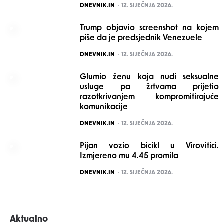
POSTED
DNEVNIK.IN
12. SIJEČNJA 2026.
Trump objavio screenshot na kojem
piše da je predsjednik Venezuele
POSTED
DNEVNIK.IN
12. SIJEČNJA 2026.
Glumio ženu koja nudi seksualne
usluge pa žrtvama prijetio
razotkrivanjem kompromitirajuće
komunikacije
POSTED
DNEVNIK.IN
12. SIJEČNJA 2026.
Pijan vozio bicikl u Virovitici.
Izmjereno mu 4.45 promila
POSTED
DNEVNIK.IN
12. SIJEČNJA 2026.
Aktualno