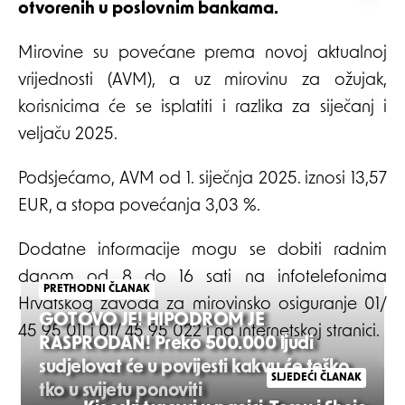
otvorenih u poslovnim bankama.
Mirovine su povećane prema novoj aktualnoj
vrijednosti (AVM), a uz mirovinu za ožujak,
korisnicima će se isplatiti i razlika za siječanj i
veljaču 2025.
Podsjećamo, AVM od 1. siječnja 2025. iznosi 13,57
EUR, a stopa povećanja 3,03 %.
Dodatne informacije mogu se dobiti radnim
danom od 8 do 16 sati na infotelefonima
PRETHODNI ČLANAK
Hrvatskog zavoda za mirovinsko osiguranje 01/
GOTOVO JE! HIPODROM JE
45 95 011 i 01/ 45 95 022 i na internetskoj stranici.
RASPRODAN! Preko 500.000 ljudi
sudjelovat će u povijesti kakvu će teško
SLJEDEĆI ČLANAK
tko u svijetu ponoviti