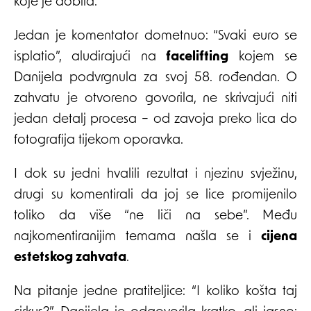
koje je dobila.
Jedan je komentator dometnuo: “Svaki euro se
isplatio”, aludirajući na
facelifting
kojem se
Danijela podvrgnula za svoj 58. rođendan. O
zahvatu je otvoreno govorila, ne skrivajući niti
jedan detalj procesa – od zavoja preko lica do
fotografija tijekom oporavka.
I dok su jedni hvalili rezultat i njezinu svježinu,
drugi su komentirali da joj se lice promijenilo
toliko da više “ne liči na sebe”. Među
najkomentiranijim temama našla se i
cijena
estetskog zahvata
.
Na pitanje jedne pratiteljice: “I koliko košta taj