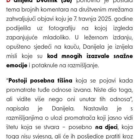
Danijela Dvornik (58)
ponovno je postala
tema brojnih komentara na društvenim mrežama
zahvaljujući objavi koju je 7. travnja 2025. godine
podijelila uz fotografiju na kojoj izgleda
zapanjujuće mladoliko. U ležernom izdanju,
opušteno sjedeći na kauču, Danijela je iznijela
misli koje su
kod mnogih izazvale snažne
emocije
i potaknule na razmišljanje.
“
Postoji posebna tišina
koja se pojavi kada
promatrate tuđe odnose izvana. Niste dio toga,
ali vidite više nego oni unutar tih odnosa”,
napisala je Danijela. Nastavila je s
razmišljanjima o ulozi promatrača koji jasno vidi
štetu koja se stvara – posebno
na djeci
, koja
toga nisu svjesna, ali će ih posljedice pratiti kroz