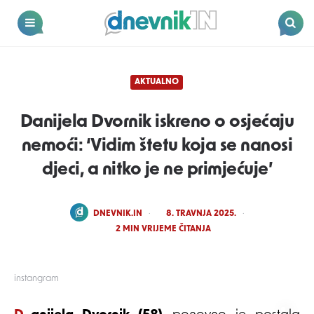
Dnevnik.in
Menu
Search
AKTUALNO
Danijela Dvornik iskreno o osjećaju
nemoći: ‘Vidim štetu koja se nanosi
djeci, a nitko je ne primjećuje’
POSTED
DNEVNIK.IN
8. TRAVNJA 2025.
BY
2
MIN VRIJEME ČITANJA
instangram