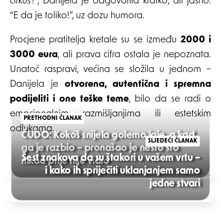
cirkus?”, Danijela je odgovorila kratko, ali jasno:
“E da je toliko!”, uz dozu humora.
Procjene pratitelja kretale su se između
2000 i
3000 eura
, ali prava cifra ostala je nepoznata.
Unatoč raspravi, većina se složila u jednom –
Danijela je
otvorena, autentična i spremna
podijeliti i one teške teme
, bilo da se radi o
emocionalnim razmišljanjima ili estetskim
PRETHODNI ČLANAK
odlukama.
ČUDO: Kokoš snijela golemo jaje, a kad
SLJEDEĆI ČLANAK
ga je razbio – pronašao je nešto što
Šest znakova da su štakori u vašem vrtu –
nikad prije nije vidio
i kako ih spriječiti uklanjanjem samo
Post
jedne stvari
navigation