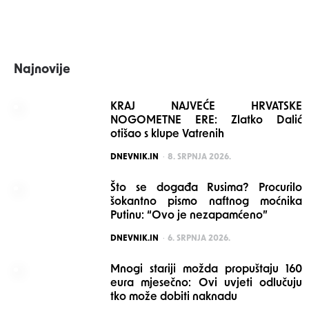
Najnovije
KRAJ NAJVEĆE HRVATSKE
NOGOMETNE ERE: Zlatko Dalić
otišao s klupe Vatrenih
POSTED
DNEVNIK.IN
8. SRPNJA 2026.
Što se događa Rusima? Procurilo
šokantno pismo naftnog moćnika
Putinu: “Ovo je nezapamćeno”
POSTED
DNEVNIK.IN
6. SRPNJA 2026.
Mnogi stariji možda propuštaju 160
eura mjesečno: Ovi uvjeti odlučuju
tko može dobiti naknadu