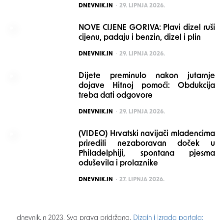
POSTED
DNEVNIK.IN
29. LIPNJA 2026.
NOVE CIJENE GORIVA: Plavi dizel ruši
cijenu, padaju i benzin, dizel i plin
POSTED
DNEVNIK.IN
29. LIPNJA 2026.
Dijete preminulo nakon jutarnje
dojave Hitnoj pomoći: Obdukcija
treba dati odgovore
POSTED
DNEVNIK.IN
29. LIPNJA 2026.
(VIDEO) Hrvatski navijači mladencima
priredili nezaboravan doček u
Philadelphiji, spontana pjesma
oduševila i prolaznike
POSTED
DNEVNIK.IN
27. LIPNJA 2026.
dnevnik.in 2023. Sva prava pridržana.
Dizajn i izrada portala: