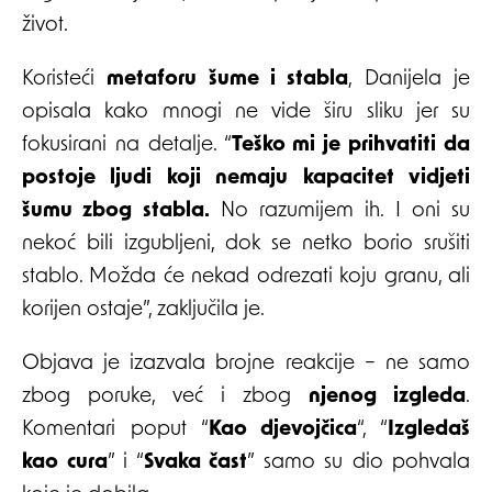
život.
Koristeći
metaforu šume i stabla
, Danijela je
opisala kako mnogi ne vide širu sliku jer su
fokusirani na detalje. “
Teško mi je prihvatiti da
postoje ljudi koji nemaju kapacitet vidjeti
šumu zbog stabla.
No razumijem ih. I oni su
nekoć bili izgubljeni, dok se netko borio srušiti
stablo. Možda će nekad odrezati koju granu, ali
korijen ostaje”, zaključila je.
Objava je izazvala brojne reakcije – ne samo
zbog poruke, već i zbog
njenog izgleda
.
Komentari poput “
Kao djevojčica
“, “
Izgledaš
kao cura
” i “
Svaka čast
” samo su dio pohvala