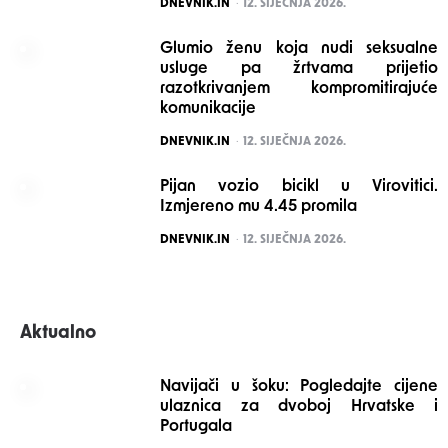
POSTED
DNEVNIK.IN
12. SIJEČNJA 2026.
Glumio ženu koja nudi seksualne
usluge pa žrtvama prijetio
razotkrivanjem kompromitirajuće
komunikacije
POSTED
DNEVNIK.IN
12. SIJEČNJA 2026.
Pijan vozio bicikl u Virovitici.
Izmjereno mu 4.45 promila
POSTED
DNEVNIK.IN
12. SIJEČNJA 2026.
Aktualno
Navijači u šoku: Pogledajte cijene
ulaznica za dvoboj Hrvatske i
Portugala