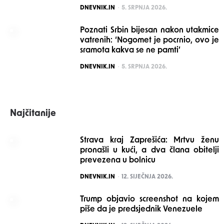
POSTED
DNEVNIK.IN
5. SRPNJA 2026.
Poznati Srbin bijesan nakon utakmice
vatrenih: ‘Nogomet je pocrnio, ovo je
sramota kakva se ne pamti’
POSTED
DNEVNIK.IN
5. SRPNJA 2026.
Najčitanije
Strava kraj Zaprešića: Mrtvu ženu
pronašli u kući, a dva člana obitelji
prevezena u bolnicu
POSTED
DNEVNIK.IN
12. SIJEČNJA 2026.
Trump objavio screenshot na kojem
piše da je predsjednik Venezuele