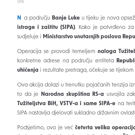
SIPA
Na području
Banje Luke
u tijeku je nova opse
istrage i zaštitu (SIPA)
. Kako je potvrđeno za
sudjeluje i
Ministarstvo unutarnjih poslova Rep
Operacija se provodi temeljem
naloga Tužite
konkretne adrese na području entiteta
Republ
uhićenja
i rezultate pretraga, očekuje se tijekom
Ova akcija dolazi u trenutku pojačanih tenzija izm
to da je
Narodna skupština RS-a
usvojila za
Tužiteljstva BiH, VSTV-a i same SIPA-e
na teri
SIPA nastavlja djelovati sukladno državnim ovlas
Podsjetimo, ovo je već
četvrta velika operacij