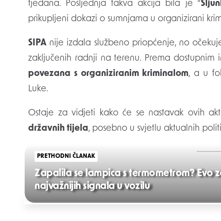
tjedana. Posljednja takva akcija bila je “
Šlju
prikupljeni dokazi o sumnjama u organizirani krim
SIPA
nije izdala službeno priopćenje, no očekuje
zaključenih radnji na terenu. Prema dostupnim 
povezana s organiziranim kriminalom
, a u f
Luke.
Ostaje za vidjeti kako će se nastavak ovih akt
državnih tijela
, posebno u svjetlu aktualnih polit
PRETHODNI ČLANAK
Zapalila se lampica s termometrom? Evo za
najvažnijih signala u vozilu
Post