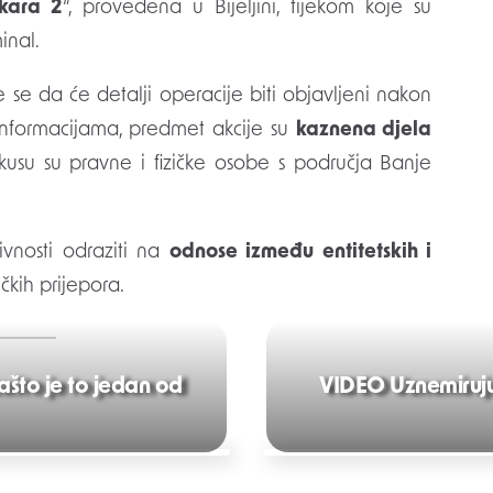
nkara 2
“, provedena u Bijeljini, tijekom koje su
inal.
 se da će detalji operacije biti objavljeni nakon
informacijama, predmet akcije su
kaznena djela
okusu su pravne i fizičke osobe s područja Banje
ivnosti odraziti na
odnose između entitetskih i
ičkih prijepora.
što je to jedan od
VIDEO Uznemirujuć