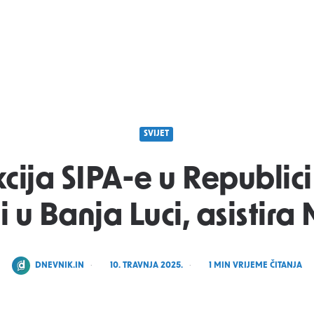
SVIJET
ija SIPA-e u Republici
i u Banja Luci, asistir
POSTED
DNEVNIK.IN
10. TRAVNJA 2025.
1
MIN VRIJEME ČITANJA
BY