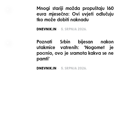
Mnogi stariji možda propuštaju 160
eura mjesečno: Ovi uvjeti odlučuju
tko može dobiti naknadu
POSTED
DNEVNIK.IN
5. SRPNJA 2026.
Poznati Srbin bijesan nakon
utakmice vatrenih: ‘Nogomet je
pocrnio, ovo je sramota kakva se ne
pamti’
POSTED
DNEVNIK.IN
5. SRPNJA 2026.