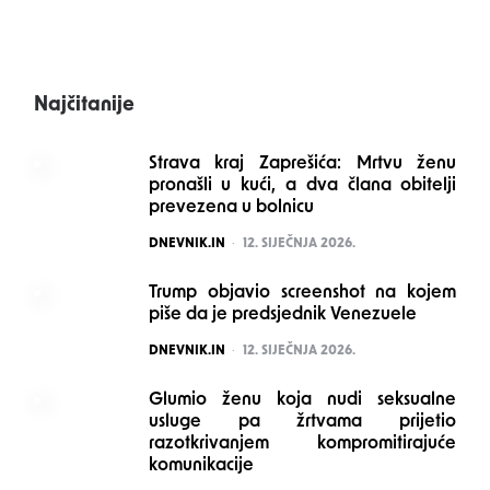
Najčitanije
Strava kraj Zaprešića: Mrtvu ženu
pronašli u kući, a dva člana obitelji
prevezena u bolnicu
POSTED
DNEVNIK.IN
12. SIJEČNJA 2026.
Trump objavio screenshot na kojem
piše da je predsjednik Venezuele
POSTED
DNEVNIK.IN
12. SIJEČNJA 2026.
Glumio ženu koja nudi seksualne
usluge pa žrtvama prijetio
razotkrivanjem kompromitirajuće
komunikacije