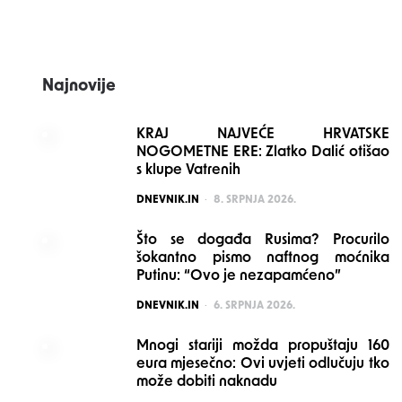
navigation
Najnovije
KRAJ NAJVEĆE HRVATSKE
NOGOMETNE ERE: Zlatko Dalić otišao
s klupe Vatrenih
POSTED
DNEVNIK.IN
8. SRPNJA 2026.
Što se događa Rusima? Procurilo
šokantno pismo naftnog moćnika
Putinu: “Ovo je nezapamćeno”
POSTED
DNEVNIK.IN
6. SRPNJA 2026.
Mnogi stariji možda propuštaju 160
eura mjesečno: Ovi uvjeti odlučuju tko
može dobiti naknadu