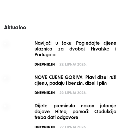
Aktualno
Navijači u šoku: Pogledajte cijene
ulaznica za dvoboj Hrvatske i
Portugala
POSTED
DNEVNIK.IN
29. LIPNJA 2026.
NOVE CIJENE GORIVA: Plavi dizel ruši
cijenu, padaju i benzin, dizel i plin
POSTED
DNEVNIK.IN
29. LIPNJA 2026.
Dijete preminulo nakon jutarnje
dojave Hitnoj pomoći: Obdukcija
treba dati odgovore
POSTED
DNEVNIK.IN
29. LIPNJA 2026.