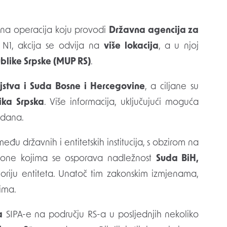
žna operacija koju provodi
Državna agencija za
 N1, akcija se odvija na
više lokacija
, a u njoj
ublike Srpske (MUP RS)
.
ljstva i Suda Bosne i Hercegovine
, a ciljane su
ika Srpska
. Više informacija, uključujući moguća
 dana.
eđu državnih i entitetskih institucija, s obzirom na
kone kojima se osporava nadležnost
Suda BiH,
toriju entiteta. Unatoč tim zakonskim izmjenama,
tima.
a
SIPA-e na području RS-a u posljednjih nekoliko