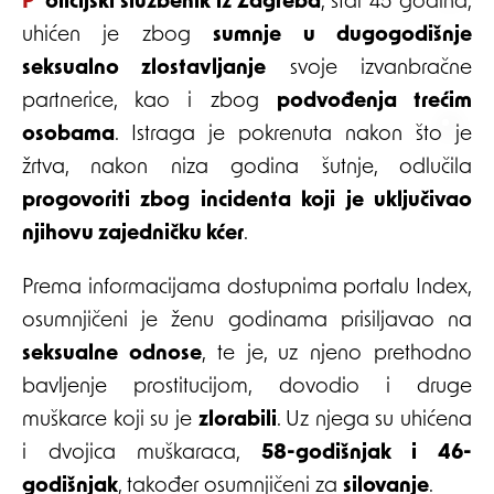
Policijski službenik iz Zagreba
, star 45 godina,
uhićen je zbog
sumnje u dugogodišnje
seksualno zlostavljanje
svoje izvanbračne
partnerice, kao i zbog
podvođenja trećim
osobama
. Istraga je pokrenuta nakon što je
žrtva, nakon niza godina šutnje, odlučila
progovoriti zbog incidenta koji je uključivao
njihovu zajedničku kćer
.
Prema informacijama dostupnima portalu Index,
osumnjičeni je ženu godinama prisiljavao na
seksualne odnose
, te je, uz njeno prethodno
bavljenje prostitucijom, dovodio i druge
muškarce koji su je
zlorabili
. Uz njega su uhićena
i dvojica muškaraca,
58-godišnjak i 46-
godišnjak
, također osumnjičeni za
silovanje
.