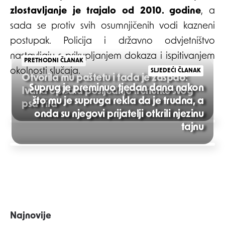
zlostavljanje je trajalo od 2010. godine
, a
sada se protiv svih osumnjičenih vodi kazneni
postupak. Policija i državno odvjetništvo
nastavljaju s prikupljanjem dokaza i ispitivanjem
PRETHODNI ČLANAK
okolnosti slučaja.
SLJEDEĆI ČLANAK
Otvorila mu paštetu i tada je zaspao:
Suprug je preminuo tjedan dana nakon
Ivana opisala posljednje trenutke svog
što mu je supruga rekla da je trudna, a
psa Tita
onda su njegovi prijatelji otkrili njezinu
Post
tajnu
navigation
Najnovije