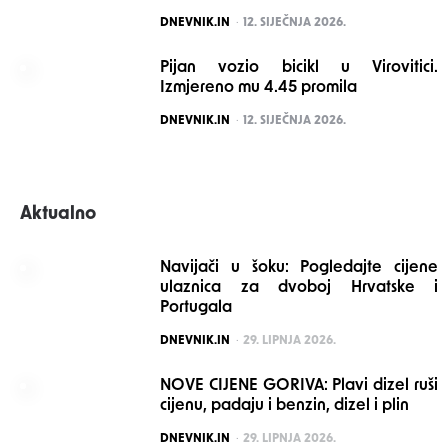
POSTED
DNEVNIK.IN
12. SIJEČNJA 2026.
Pijan vozio bicikl u Virovitici.
Izmjereno mu 4.45 promila
POSTED
DNEVNIK.IN
12. SIJEČNJA 2026.
Aktualno
Navijači u šoku: Pogledajte cijene
ulaznica za dvoboj Hrvatske i
Portugala
POSTED
DNEVNIK.IN
29. LIPNJA 2026.
NOVE CIJENE GORIVA: Plavi dizel ruši
cijenu, padaju i benzin, dizel i plin
POSTED
DNEVNIK.IN
29. LIPNJA 2026.