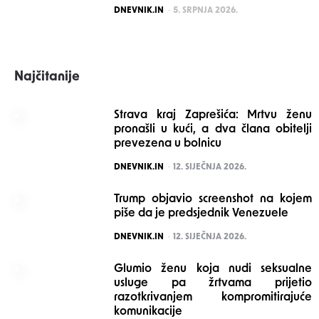
POSTED
DNEVNIK.IN
5. SRPNJA 2026.
Najčitanije
Strava kraj Zaprešića: Mrtvu ženu
pronašli u kući, a dva člana obitelji
prevezena u bolnicu
POSTED
DNEVNIK.IN
12. SIJEČNJA 2026.
Trump objavio screenshot na kojem
piše da je predsjednik Venezuele
POSTED
DNEVNIK.IN
12. SIJEČNJA 2026.
Glumio ženu koja nudi seksualne
usluge pa žrtvama prijetio
razotkrivanjem kompromitirajuće
komunikacije