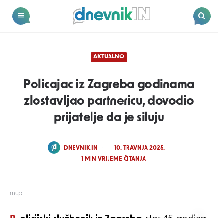
Dnevnik.in
Menu
Search
AKTUALNO
Policajac iz Zagreba godinama
zlostavljao partnericu, dovodio
prijatelje da je siluju
POSTED
DNEVNIK.IN
10. TRAVNJA 2025.
BY
1
MIN VRIJEME ČITANJA
mup