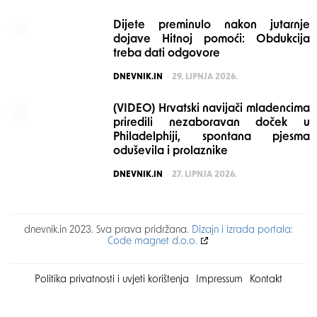
Dijete preminulo nakon jutarnje
dojave Hitnoj pomoći: Obdukcija
treba dati odgovore
POSTED
DNEVNIK.IN
29. LIPNJA 2026.
(VIDEO) Hrvatski navijači mladencima
priredili nezaboravan doček u
Philadelphiji, spontana pjesma
oduševila i prolaznike
POSTED
DNEVNIK.IN
27. LIPNJA 2026.
dnevnik.in 2023. Sva prava pridržana.
Dizajn i izrada portala:
Code magnet d.o.o.
Politika privatnosti i uvjeti korištenja
Impressum
Kontakt