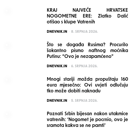
KRAJ NAJVEĆE HRVATSKE
NOGOMETNE ERE: Zlatko Dalić
otišao s klupe Vatrenih
POSTED
DNEVNIK.IN
8. SRPNJA 2026.
Što se događa Rusima? Procurilo
šokantno pismo naftnog moćnika
Putinu: “Ovo je nezapamćeno”
POSTED
DNEVNIK.IN
6. SRPNJA 2026.
Mnogi stariji možda propuštaju 160
eura mjesečno: Ovi uvjeti odlučuju
tko može dobiti naknadu
POSTED
DNEVNIK.IN
5. SRPNJA 2026.
Poznati Srbin bijesan nakon utakmice
vatrenih: ‘Nogomet je pocrnio, ovo je
sramota kakva se ne pamti’