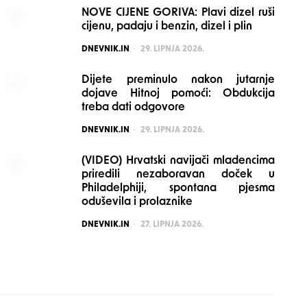
NOVE CIJENE GORIVA: Plavi dizel ruši
cijenu, padaju i benzin, dizel i plin
POSTED
DNEVNIK.IN
29. LIPNJA 2026.
Dijete preminulo nakon jutarnje
dojave Hitnoj pomoći: Obdukcija
treba dati odgovore
POSTED
DNEVNIK.IN
29. LIPNJA 2026.
(VIDEO) Hrvatski navijači mladencima
priredili nezaboravan doček u
Philadelphiji, spontana pjesma
oduševila i prolaznike
POSTED
DNEVNIK.IN
27. LIPNJA 2026.