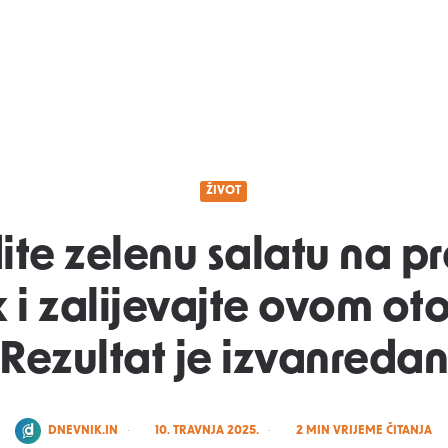
ŽIVOT
ite zelenu salatu na pr
 i zalijevajte ovom ot
Rezultat je izvanreda
POSTED
DNEVNIK.IN
10. TRAVNJA 2025.
2
MIN VRIJEME ČITANJA
BY