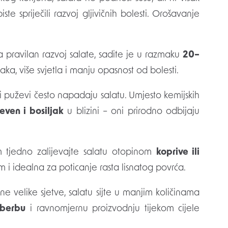
iste spriječili razvoj gljivičnih bolesti. Orošavanje
 pravilan razvoj salate, sadite je u razmaku
20–
raka, više svjetla i manju opasnost od bolesti.
 i puževi često napadaju salatu. Umjesto kemijskih
neven i bosiljak
u blizini – oni prirodno odbijaju
tjedno zalijevajte salatu otopinom
koprive ili
 i idealna za poticanje rasta lisnatog povrća.
e velike sjetve, salatu sijte u manjim količinama
 berbu
i ravnomjernu proizvodnju tijekom cijele