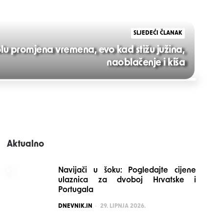
SLJEDEĆI ČLANAK
u promjena vremena, evo kad stižu južina,
naoblačenje i kiša
Aktualno
Navijači u šoku: Pogledajte cijene
ulaznica za dvoboj Hrvatske i
Portugala
POSTED
DNEVNIK.IN
29. LIPNJA 2026.