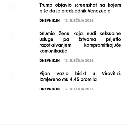
Trump objavio screenshot na kojem
piše da je predsjednik Venezuele
POSTED
DNEVNIK.IN
12. SIJEČNJA 2026.
Glumio ženu koja nudi seksualne
usluge pa žrtvama prijetio
razotkrivanjem kompromitirajuće
komunikacije
POSTED
DNEVNIK.IN
12. SIJEČNJA 2026.
Pijan vozio bicikl u Virovitici.
Izmjereno mu 4.45 promila
POSTED
DNEVNIK.IN
12. SIJEČNJA 2026.