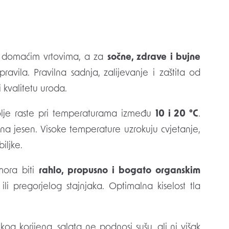
 u domaćim vrtovima, a za
sočne, zdrave i bujne
ravila. Pravilna sadnja, zalijevanje i zaštita od
 kvalitetu uroda.
lje raste pri temperaturama između
10 i 20 °C
.
sna jesen. Visoke temperature uzrokuju cvjetanje,
iljke.
ora biti
rahlo, propusno i bogato organskim
i pregorjelog stajnjaka. Optimalna kiselost tla
kog korijena, salata ne podnosi sušu, ali ni višak