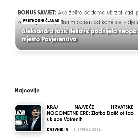
BONUS SAVJET:
Ako želite dodatno ubrzati rast
PRETHODNI ČLANAK
zaliti biljke razrijeđenim čajem od kamilice – dje
Aleksandra Jozić Ileković podnijela neopo
mjesto Povjerenstva
Post
navigation
Najnovije
KRAJ NAJVEĆE HRVATSKE
NOGOMETNE ERE: Zlatko Dalić otišao
s klupe Vatrenih
POSTED
DNEVNIK.IN
8. SRPNJA 2026.