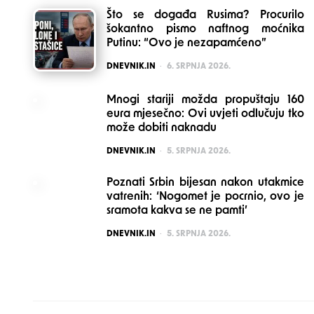
Što se događa Rusima? Procurilo
šokantno pismo naftnog moćnika
Putinu: “Ovo je nezapamćeno”
POSTED
DNEVNIK.IN
6. SRPNJA 2026.
Mnogi stariji možda propuštaju 160
eura mjesečno: Ovi uvjeti odlučuju tko
može dobiti naknadu
POSTED
DNEVNIK.IN
5. SRPNJA 2026.
Poznati Srbin bijesan nakon utakmice
vatrenih: ‘Nogomet je pocrnio, ovo je
sramota kakva se ne pamti’
POSTED
DNEVNIK.IN
5. SRPNJA 2026.