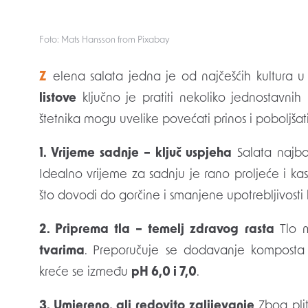
Foto: Mats Hansson from Pixabay
Zelena salata jedna je od najčešćih kultura
listove
ključno je pratiti nekoliko jednostavnih p
štetnika mogu uvelike povećati prinos i poboljšati
1. Vrijeme sadnje – ključ uspjeha
Salata najbo
Idealno vrijeme za sadnju je rano proljeće i ka
što dovodi do gorčine i smanjene upotrebljivosti b
2. Priprema tla – temelj zdravog rasta
Tlo m
tvarima
. Preporučuje se dodavanje komposta il
kreće se između
pH 6,0 i 7,0
.
3. Umjereno, ali redovito zalijevanje
Zbog plit