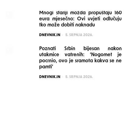
Mnogi stariji možda propuštaju 160
eura mjesečno: Ovi uvjeti odlučuju
tko može dobiti naknadu
POSTED
DNEVNIK.IN
5. SRPNJA 2026.
Poznati Srbin bijesan nakon
utakmice vatrenih: ‘Nogomet je
pocrnio, ovo je sramota kakva se ne
pamti’
POSTED
DNEVNIK.IN
5. SRPNJA 2026.