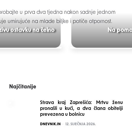
, probajte u prva dva tjedna nakon sadnje jednom
luje umirujuće na mlade biljke i potiče otpornost.
zivu ostavku na čelno
Na pomol
Najčitanije
Strava kraj Zaprešića: Mrtvu ženu
pronašli u kući, a dva člana obitelji
prevezena u bolnicu
POSTED
DNEVNIK.IN
12. SIJEČNJA 2026.