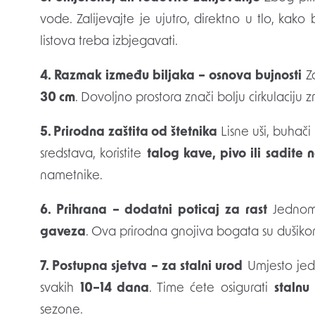
vode. Zalijevajte je ujutro, direktno u tlo, kako b
listova treba izbjegavati.
4. Razmak između biljaka – osnova bujnosti
Za
30 cm
. Dovoljno prostora znači bolju cirkulaciju z
5. Prirodna zaštita od štetnika
Lisne uši, buhači
sredstava, koristite
talog kave, pivo ili sadite 
nametnike.
6. Prihrana – dodatni poticaj za rast
Jednom 
gaveza
. Ova prirodna gnojiva bogata su dušikom
7. Postupna sjetva – za stalni urod
Umjesto jedn
svakih
10–14 dana
. Time ćete osigurati
stalnu
sezone.