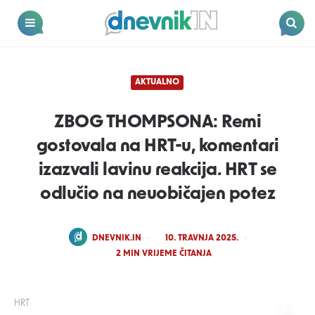
Dnevnik.in
Menu
Search
AKTUALNO
ZBOG THOMPSONA: Remi
gostovala na HRT-u, komentari
izazvali lavinu reakcija. HRT se
odlučio na neuobičajen potez
POSTED
DNEVNIK.IN
10. TRAVNJA 2025.
BY
2
MIN VRIJEME ČITANJA
HRT