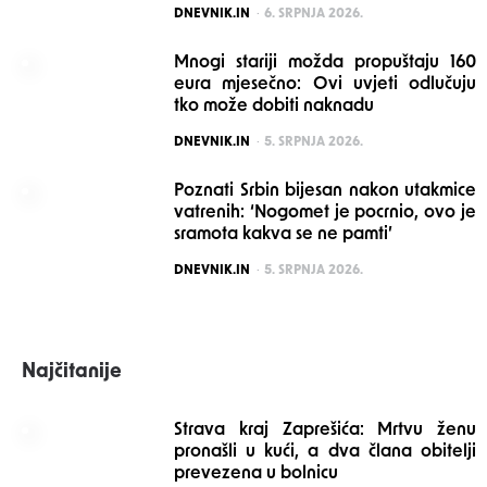
POSTED
DNEVNIK.IN
6. SRPNJA 2026.
Mnogi stariji možda propuštaju 160
eura mjesečno: Ovi uvjeti odlučuju
tko može dobiti naknadu
POSTED
DNEVNIK.IN
5. SRPNJA 2026.
Poznati Srbin bijesan nakon utakmice
vatrenih: ‘Nogomet je pocrnio, ovo je
sramota kakva se ne pamti’
POSTED
DNEVNIK.IN
5. SRPNJA 2026.
Najčitanije
Strava kraj Zaprešića: Mrtvu ženu
pronašli u kući, a dva člana obitelji
prevezena u bolnicu