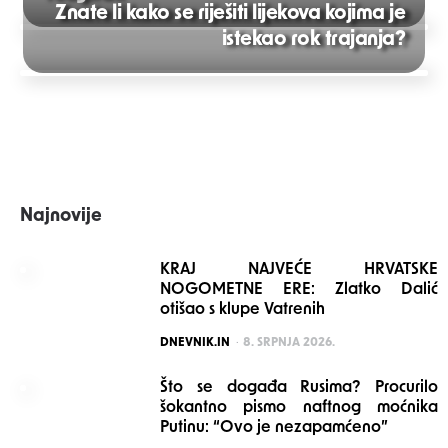
Znate li kako se riješiti lijekova kojima je
Post
istekao rok trajanja?
navigation
Najnovije
KRAJ NAJVEĆE HRVATSKE
NOGOMETNE ERE: Zlatko Dalić
otišao s klupe Vatrenih
POSTED
DNEVNIK.IN
8. SRPNJA 2026.
Što se događa Rusima? Procurilo
šokantno pismo naftnog moćnika
Putinu: “Ovo je nezapamćeno”