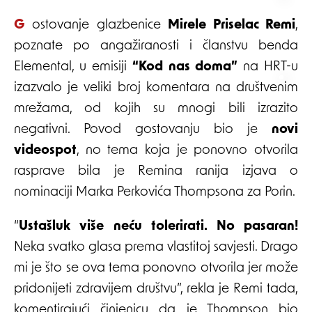
Gostovanje glazbenice
Mirele Priselac Remi
,
poznate po angažiranosti i članstvu benda
Elemental, u emisiji
“Kod nas doma”
na HRT-u
izazvalo je veliki broj komentara na društvenim
mrežama, od kojih su mnogi bili izrazito
negativni. Povod gostovanju bio je
novi
videospot
, no tema koja je ponovno otvorila
rasprave bila je Remina ranija izjava o
nominaciji Marka Perkovića Thompsona za Porin.
“
Ustašluk više neću tolerirati. No pasaran!
Neka svatko glasa prema vlastitoj savjesti. Drago
mi je što se ova tema ponovno otvorila jer može
pridonijeti zdravijem društvu”, rekla je Remi tada,
komentirajući činjenicu da je Thompson bio