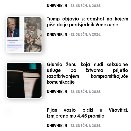
POSTED
DNEVNIK.IN
12. SIJEČNJA 2026.
Trump objavio screenshot na kojem
piše da je predsjednik Venezuele
POSTED
DNEVNIK.IN
12. SIJEČNJA 2026.
Glumio ženu koja nudi seksualne
usluge pa žrtvama prijetio
razotkrivanjem kompromitirajuće
komunikacije
POSTED
DNEVNIK.IN
12. SIJEČNJA 2026.
Pijan vozio bicikl u Virovitici.
Izmjereno mu 4.45 promila
POSTED
DNEVNIK.IN
12. SIJEČNJA 2026.