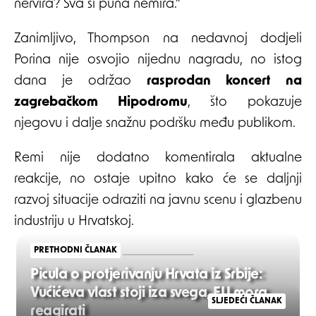
nervira? Sva si puna nemira.”
Zanimljivo, Thompson na nedavnoj dodjeli
Porina nije osvojio nijednu nagradu, no istog
dana je održao
rasprodan koncert na
zagrebačkom Hipodromu
, što pokazuje
njegovu i dalje snažnu podršku među publikom.
Remi nije dodatno komentirala aktualne
reakcije, no ostaje upitno kako će se daljnji
razvoj situacije odraziti na javnu scenu i glazbenu
industriju u Hrvatskoj.
PRETHODNI ČLANAK
Picula o protjerivanju Hrvata iz Srbije:
Vućićeva vlast stoji iza svega, EU mora
SLJEDEĆI ČLANAK
reagirati