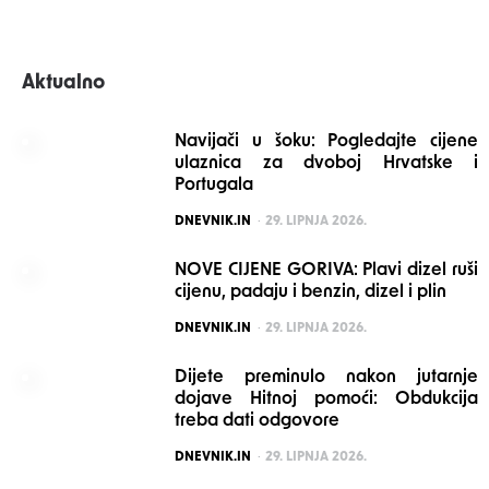
Aktualno
Navijači u šoku: Pogledajte cijene
ulaznica za dvoboj Hrvatske i
Portugala
POSTED
DNEVNIK.IN
29. LIPNJA 2026.
NOVE CIJENE GORIVA: Plavi dizel ruši
cijenu, padaju i benzin, dizel i plin
POSTED
DNEVNIK.IN
29. LIPNJA 2026.
Dijete preminulo nakon jutarnje
dojave Hitnoj pomoći: Obdukcija
treba dati odgovore
POSTED
DNEVNIK.IN
29. LIPNJA 2026.