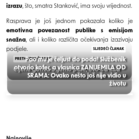
izrazu
, što, smatra Stanković, ima svoju vrijednost.
Rasprava je još jednom pokazala koliko je
emotivna povezanost publike s emisijom
snažna
, ali i koliko različita očekivanja izazivaju
podjele.
SLJEDEĆI ČLANAK
Pao mu je čeljust do poda! Službenik
PRETHODNI ČLANAK
otvorio kofer, a vlasnica ZANIJEMILA OD
CIjene goriva osjetno pale, evo od kad
SRAMA: Ovako nešto još nije vidio u
Post
životu
navigation
Najnovije