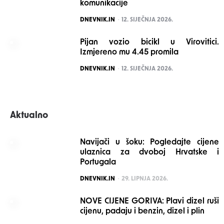
komunikacije
POSTED
DNEVNIK.IN
12. SIJEČNJA 2026.
Pijan vozio bicikl u Virovitici.
Izmjereno mu 4.45 promila
POSTED
DNEVNIK.IN
12. SIJEČNJA 2026.
Aktualno
Navijači u šoku: Pogledajte cijene
ulaznica za dvoboj Hrvatske i
Portugala
POSTED
DNEVNIK.IN
29. LIPNJA 2026.
NOVE CIJENE GORIVA: Plavi dizel ruši
cijenu, padaju i benzin, dizel i plin