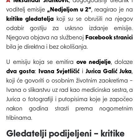
Aleksandar Stanković
, dugogodišnji urednik i
voditelj emisije
„Nedjeljom u 2“
, reagirao je na
kritike gledatelja
koji su se obrušili na njegov
odabir gostiju za uskrsno izdanje emisije.
Njegova objava na službenoj
Facebook stranici
bila je direktna i bez okolišanja.
U emisiju koja se emitira
ove nedjelje
, dolaze
dva gosta
:
Ivana Svjetličić
i
Jurica Galić Juka
,
koji će govoriti o osobnim životnim zaokretima –
Ivana o slikarstvu uz rad kao medicinska sestra, a
Jurica o fotografiji i putopisima koje je započeo
nakon godina strasti prema nogometnim
tribinama.
Gledatelji podijeljeni – kritike