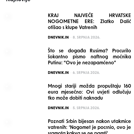
KRAJ NAJVEĆE HRVATSKE
NOGOMETNE ERE: Zlatko Dalić
otišao s klupe Vatrenih
POSTED
DNEVNIK.IN
8. SRPNJA 2026.
Što se događa Rusima? Procurilo
šokantno pismo naftnog moćnika
Putinu: “Ovo je nezapamćeno”
POSTED
DNEVNIK.IN
6. SRPNJA 2026.
Mnogi stariji možda propuštaju 160
eura mjesečno: Ovi uvjeti odlučuju
tko može dobiti naknadu
POSTED
DNEVNIK.IN
5. SRPNJA 2026.
Poznati Srbin bijesan nakon utakmice
vatrenih: ‘Nogomet je pocrnio, ovo je
sramota kakva se ne pamti’