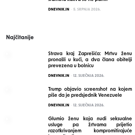
POSTED
DNEVNIK.IN
5. SRPNJA 2026.
Najčitanije
Strava kraj Zaprešića: Mrtvu ženu
pronašli u kući, a dva člana obitelji
prevezena u bolnicu
POSTED
DNEVNIK.IN
12. SIJEČNJA 2026.
Trump objavio screenshot na kojem
piše da je predsjednik Venezuele
POSTED
DNEVNIK.IN
12. SIJEČNJA 2026.
Glumio ženu koja nudi seksualne
usluge pa žrtvama prijetio
razotkrivanjem kompromitirajuće