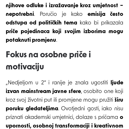
njihove odluke i izražavanje kroz umjetnost –
nepotrebni
. Poručio je kako
emisija često
odstupa od političkih tema
kako bi prikazala
priče pojedinaca koji svojim izborima mogu
potaknuti promjenu
.
Fokus na osobne priče i
motivaciju
„Nedjeljom u 2“ i ranije je znala ugostiti
ljude
izvan mainstream javne sfere
, osobito one koji
kroz svoj životni put ili promjene mogu pružiti
širu
poruku gledateljima
. Ovotjedni gosti, iako nisu
priznati akademski umjetnici, dolaze s pričama
o
upornosti, osobnoj transformaciji i kreativnom