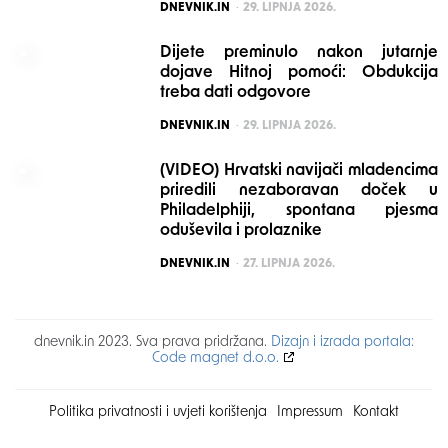
POSTED
DNEVNIK.IN
29. LIPNJA 2026.
Dijete preminulo nakon jutarnje
dojave Hitnoj pomoći: Obdukcija
treba dati odgovore
POSTED
DNEVNIK.IN
29. LIPNJA 2026.
(VIDEO) Hrvatski navijači mladencima
priredili nezaboravan doček u
Philadelphiji, spontana pjesma
oduševila i prolaznike
POSTED
DNEVNIK.IN
27. LIPNJA 2026.
dnevnik.in 2023. Sva prava pridržana.
Dizajn i izrada portala:
Code magnet d.o.o.
Politika privatnosti i uvjeti korištenja
Impressum
Kontakt