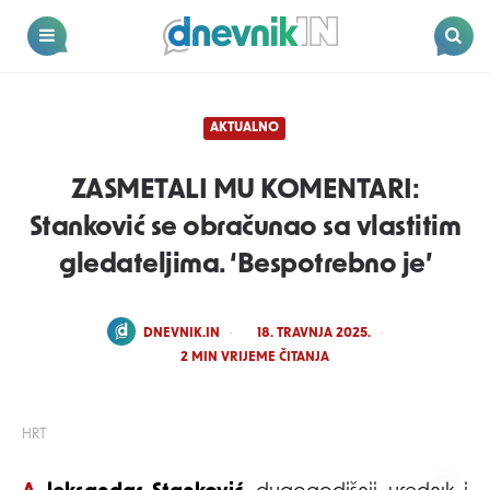
Dnevnik.in
Menu
Search
AKTUALNO
ZASMETALI MU KOMENTARI:
Stanković se obračunao sa vlastitim
gledateljima. ‘Bespotrebno je’
POSTED
DNEVNIK.IN
18. TRAVNJA 2025.
BY
2
MIN VRIJEME ČITANJA
HRT