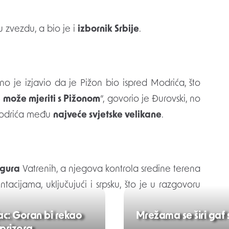
u zvezdu, a bio je i
izbornik Srbije
.
 je izjavio da je Pižon bio ispred Modrića, što
 može mjeriti s Pižonom
“, govorio je Đurovski, no
 Modrića među
najveće svjetske velikane
.
igura
Vatrenih, a njegova kontrola sredine terena
cijama, uključujući i srpsku, što je u razgovoru
ac: Goran bi rekao
Mrežama se širi gaf