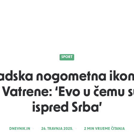
SPORT
adska nogometna ikona
i Vatrene: ‘Evo u čemu s
ispred Srba’
POSTED
DNEVNIK.IN
26. TRAVNJA 2025.
2
MIN VRIJEME ČITANJA
BY