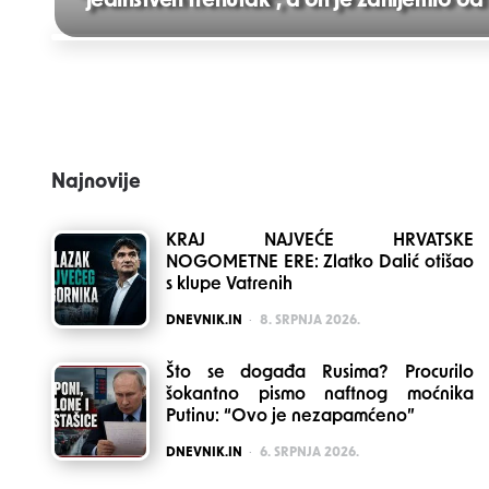
"jedinstven trenutak", a on je zanijemio od
Post
navigation
Najnovije
KRAJ NAJVEĆE HRVATSKE
NOGOMETNE ERE: Zlatko Dalić otišao
s klupe Vatrenih
POSTED
DNEVNIK.IN
8. SRPNJA 2026.
Što se događa Rusima? Procurilo
šokantno pismo naftnog moćnika
Putinu: “Ovo je nezapamćeno”
POSTED
DNEVNIK.IN
6. SRPNJA 2026.