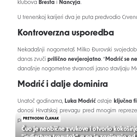
klubova
Bresta
i
Nancyja
.
U trenerskoj karijeri dva je puta predvodio Crven
Kontroverzna usporedba
Nekadašnji nogometaš Milko Đurovski svojedobno
danas zvuči
prilično nevjerojatno
. “
Modrić se ne
današnje nogometne stvarnosti jasno stavljaju
Modrić i dalje dominira
Unatoč godinama,
Luka Modrić
ostaje
ključna f
donosi Hrvatskoj prevagu pred mnogim reprezenta
PRETHODNI ČLANAK
priznao i Pižon.
Čuo je neobične zvukove i otvorio kokošinj