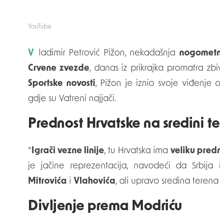
YouTube
Vladimir Petrović Pižon, nekadašnja
nogomet
Crvene zvezde
, danas iz prikrajka promatra z
Sportske novosti
, Pižon je iznio svoje viđenje
gdje su Vatreni najjači.
Prednost Hrvatske na sredini t
“
Igrači vezne linije
, tu Hrvatska ima
veliku pred
je jačine reprezentacija, navodeći da Srbi
Mitrovića
i
Vlahovića
, ali upravo sredina terena
Divljenje prema Modriću