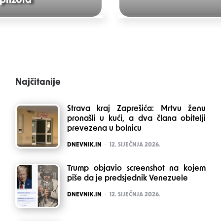
 prizora
Najčitanije
Strava kraj Zaprešića: Mrtvu ženu
pronašli u kući, a dva člana obitelji
prevezena u bolnicu
POSTED
DNEVNIK.IN
12. SIJEČNJA 2026.
Trump objavio screenshot na kojem
piše da je predsjednik Venezuele
POSTED
DNEVNIK.IN
12. SIJEČNJA 2026.