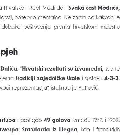
a Hrvatske i Real Madrida: “
Svaka čast Modriću,
 igrati, posebno mentalno. Ne znam od kakvog je
ući duboko poštovanje prema hrvatskom maestru
spjeh
 Dalića
. “
Hrvatski rezultati su izvanredni
, sve te
 vjerna
tradiciji zajedničke škole
i sustavu
4-3-3
,
vodi reprezentacija”, istaknuo je Petrović.
astupa
i postigao
49 golova
između 1972. i 1982.
twerpa
,
Standarda iz Liegea
, kao i francuskih