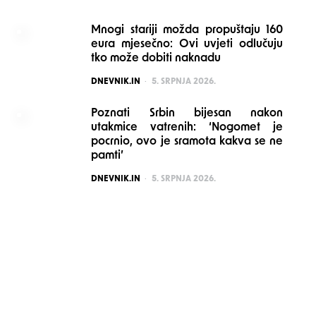
Mnogi stariji možda propuštaju 160
eura mjesečno: Ovi uvjeti odlučuju
tko može dobiti naknadu
POSTED
DNEVNIK.IN
5. SRPNJA 2026.
Poznati Srbin bijesan nakon
utakmice vatrenih: ‘Nogomet je
pocrnio, ovo je sramota kakva se ne
pamti’
POSTED
DNEVNIK.IN
5. SRPNJA 2026.