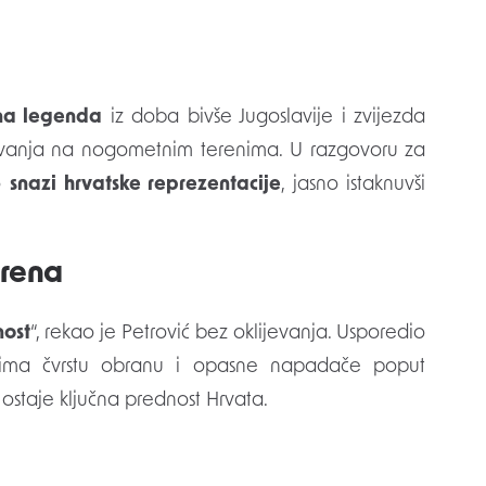
na legenda
iz doba bivše Jugoslavije i zvijezda
bivanja na nogometnim terenima. U razgovoru za
 o
snazi hrvatske reprezentacije
, jasno istaknuvši
erena
nost
“, rekao je Petrović bez oklijevanja. Usporedio
ja ima čvrstu obranu i opasne napadače poput
 ostaje ključna prednost Hrvata.