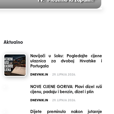
TV: "Možemo ići zapaliti?"
Aktualno
Navijači u šoku: Pogledajte cijene
ulaznica za dvoboj Hrvatske i
Portugala
POSTED
DNEVNIK.IN
29. LIPNJA 2026.
NOVE CIJENE GORIVA: Plavi dizel ruši
cijenu, padaju i benzin, dizel i plin
POSTED
DNEVNIK.IN
29. LIPNJA 2026.
Dijete preminulo nakon jutarnje