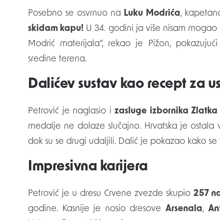
Posebno se osvrnuo na
Luku Modrića
, kapetan
skidam kapu!
U 34. godini ja više nisam mogao
Modrić materijala”, rekao je Pižon, pokazuj
sredine terena.
Dalićev sustav kao recept za u
Petrović je naglasio i
zasluge izbornika Zlatka
medalje ne dolaze slučajno. Hrvatska je ostala
dok su se drugi udaljili. Dalić je pokazao kako se 
Impresivna karijera
Petrović je u dresu Crvene zvezde skupio
257 n
godine. Kasnije je nosio dresove
Arsenala
,
An