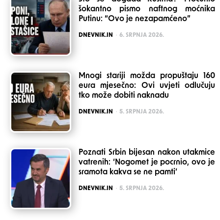
šokantno pismo naftnog moćnika
Putinu: “Ovo je nezapamćeno”
POSTED
DNEVNIK.IN
6. SRPNJA 2026.
Mnogi stariji možda propuštaju 160
eura mjesečno: Ovi uvjeti odlučuju
tko može dobiti naknadu
POSTED
DNEVNIK.IN
5. SRPNJA 2026.
Poznati Srbin bijesan nakon utakmice
vatrenih: ‘Nogomet je pocrnio, ovo je
sramota kakva se ne pamti’
POSTED
DNEVNIK.IN
5. SRPNJA 2026.