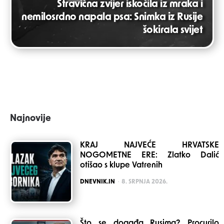
Stravična zvijer iskočila iz mraka i
nemilosrdno napala psa: Snimka iz Rusije
šokirala svijet
Najnovije
KRAJ NAJVEĆE HRVATSKE
NOGOMETNE ERE: Zlatko Dalić
otišao s klupe Vatrenih
POSTED
DNEVNIK.IN
8. SRPNJA 2026.
Što se događa Rusima? Procurilo