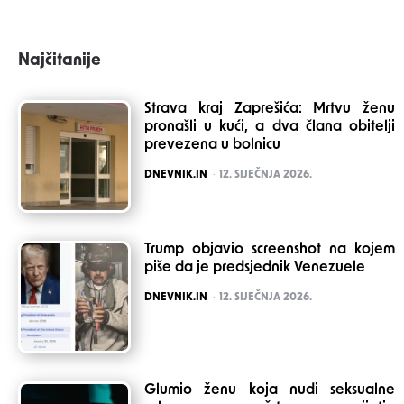
Najčitanije
Strava kraj Zaprešića: Mrtvu ženu
pronašli u kući, a dva člana obitelji
prevezena u bolnicu
POSTED
DNEVNIK.IN
12. SIJEČNJA 2026.
Trump objavio screenshot na kojem
piše da je predsjednik Venezuele
POSTED
DNEVNIK.IN
12. SIJEČNJA 2026.
Glumio ženu koja nudi seksualne