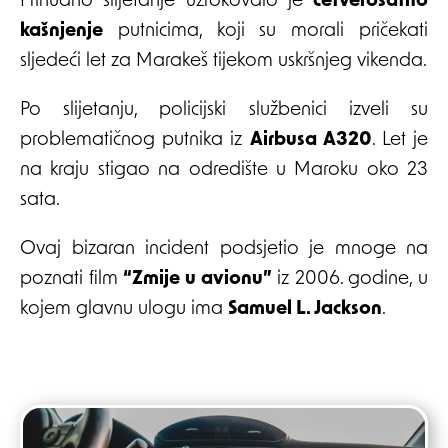
Prinudno slijetanje uzrokovalo je
četverosatno
kašnjenje
putnicima, koji su morali pričekati
sljedeći let za Marakeš tijekom uskršnjeg vikenda.
Po slijetanju, policijski službenici izveli su
problematičnog putnika iz
Airbusa A320
. Let je
na kraju stigao na odredište u Maroku oko 23
sata.
Ovaj bizaran incident podsjetio je mnoge na
poznati film
“Zmije u avionu”
iz 2006. godine, u
kojem glavnu ulogu ima
Samuel L. Jackson
.
Post
navigation