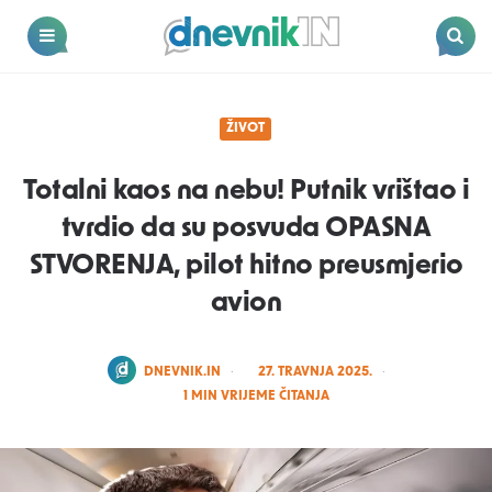
Dnevnik.in
Menu
Search
ŽIVOT
Totalni kaos na nebu! Putnik vrištao i
tvrdio da su posvuda OPASNA
STVORENJA, pilot hitno preusmjerio
avion
POSTED
DNEVNIK.IN
27. TRAVNJA 2025.
BY
1
MIN VRIJEME ČITANJA