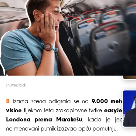
shutterstock
Bizarna scena odigrala se na
9.000 metara
visine
tijekom leta zrakoplovne tvrtke
easyJet
iz
Londona prema Marakešu
, kada je jedan
neimenovani putnik izazvao opću pomutnju.