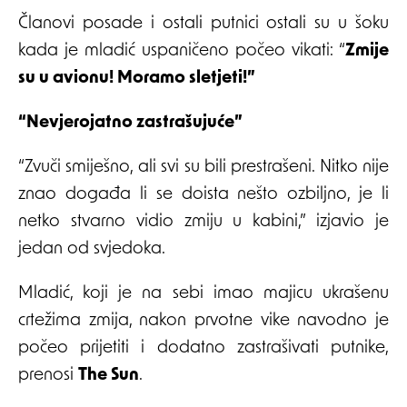
Članovi posade i ostali putnici ostali su u šoku
kada je mladić uspaničeno počeo vikati: “
Zmije
su u avionu! Moramo sletjeti!”
“Nevjerojatno zastrašujuće”
“Zvuči smiješno, ali svi su bili prestrašeni. Nitko nije
znao događa li se doista nešto ozbiljno, je li
netko stvarno vidio zmiju u kabini,” izjavio je
jedan od svjedoka.
Mladić, koji je na sebi imao majicu ukrašenu
crtežima zmija, nakon prvotne vike navodno je
počeo prijetiti i dodatno zastrašivati putnike,
prenosi
The Sun
.