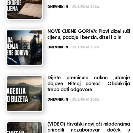
POSTED
DNEVNIK.IN
29. LIPNJA 2026.
NOVE CIJENE GORIVA: Plavi dizel ruši
cijenu, padaju i benzin, dizel i plin
POSTED
DNEVNIK.IN
29. LIPNJA 2026.
Dijete preminulo nakon jutarnje
dojave Hitnoj pomoći: Obdukcija
treba dati odgovore
POSTED
DNEVNIK.IN
29. LIPNJA 2026.
(VIDEO) Hrvatski navijači mladencima
priredili nezaboravan doček u