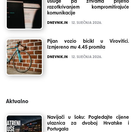
usluge pa žrtvama prijetio
razotkrivanjem kompromitirajuće
komunikacije
POSTED
DNEVNIK.IN
12. SIJEČNJA 2026.
Pijan vozio bicikl u Virovitici.
Izmjereno mu 4.45 promila
POSTED
DNEVNIK.IN
12. SIJEČNJA 2026.
Aktualno
Navijači u šoku: Pogledajte cijene
ulaznica za dvoboj Hrvatske i
Portugala