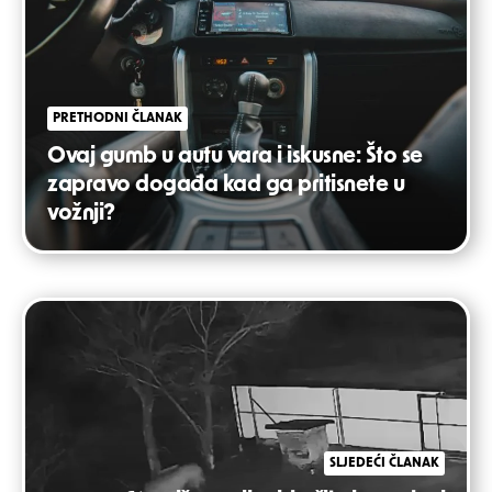
PRETHODNI ČLANAK
Ovaj gumb u autu vara i iskusne: Što se
zapravo događa kad ga pritisnete u
vožnji?
SLJEDEĆI ČLANAK