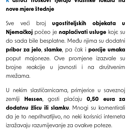
Rastući troškovi tjeraju vlasnike lokala na
nove mjere štednje
Sve veći broj
ugostiteljskih objekata u
Njemačkoj
počeo je
naplaćivati usluge
koje su
do sada bile besplatne. Među njima su dodatni
pribor za jelo
,
slamke
, pa čak i
porcije umaka
poput majoneze. Ove promjene izazvale su
brojne reakcije u javnosti i na društvenim
mrežama.
U nekim slastičarnicama, primjerice u saveznoj
zemlji
Hessen
, gosti plaćaju
0,50 eura za
dodatnu žlicu ili slamku
. Mnogi su komentirali
da je to neprihvatljivo, no neki korisnici interneta
izražavaju razumijevanje za ovakve poteze.