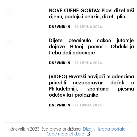
NOVE CIJENE GORIVA: Plavi dizel ruši
cijenu, padaju i benzin, dizel i plin
POSTED
DNEVNIK.IN
29. LIPNJA 2026.
Dijete preminulo nakon jutarnje
dojave Hitnoj pomoći: Obdukcija
treba dati odgovore
POSTED
DNEVNIK.IN
29. LIPNJA 2026.
(VIDEO) Hrvatski navijači mladencima
priredili nezaboravan doček u
Philadelphiji, spontana pjesma
oduševila i prolaznike
POSTED
DNEVNIK.IN
27. LIPNJA 2026.
dnevnik.in 2023. Sva prava pridržana.
Dizajn i izrada portala:
Code magnet d.o.o.