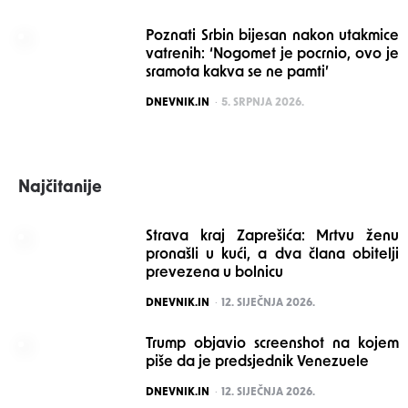
Poznati Srbin bijesan nakon utakmice
vatrenih: ‘Nogomet je pocrnio, ovo je
sramota kakva se ne pamti’
POSTED
DNEVNIK.IN
5. SRPNJA 2026.
Najčitanije
Strava kraj Zaprešića: Mrtvu ženu
pronašli u kući, a dva člana obitelji
prevezena u bolnicu
POSTED
DNEVNIK.IN
12. SIJEČNJA 2026.
Trump objavio screenshot na kojem
piše da je predsjednik Venezuele
POSTED
DNEVNIK.IN
12. SIJEČNJA 2026.