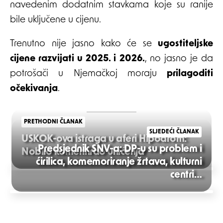
navedenim dodatnim stavkama koje su ranije
bile uključene u cijenu.
Trenutno nije jasno kako će se
ugostiteljske
cijene razvijati u 2025. i 2026.
, no jasno je da
potrošači u Njemačkoj moraju
prilagoditi
očekivanja
.
PRETHODNI ČLANAK
SLJEDEĆI ČLANAK
USKOK-ova istraga u aferi Hipodrom:
Predsjednik SNV-a: DP-u su problem i
Nobilo komentirao uhićenja
ćirilica, komemoriranje žrtava, kulturni
Post
centri…
navigation