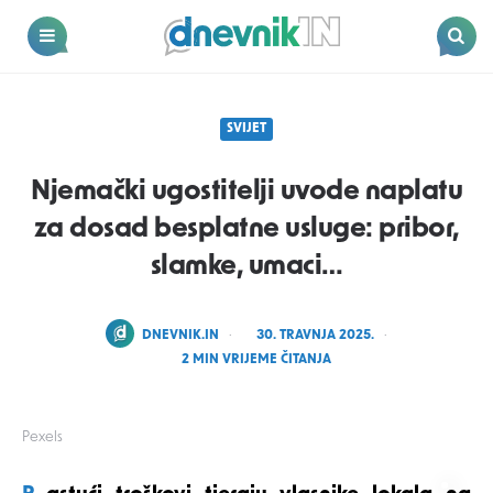
Dnevnik.in
Menu
Search
SVIJET
Njemački ugostitelji uvode naplatu
za dosad besplatne usluge: pribor,
slamke, umaci…
POSTED
DNEVNIK.IN
30. TRAVNJA 2025.
BY
2
MIN VRIJEME ČITANJA
Pexels