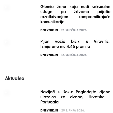
Glumio ženu koja nudi seksualne
usluge pa žrtvama prijetio
razotkrivanjem kompromitirajuće
komunikacije
POSTED
DNEVNIK.IN
12. SIJEČNJA 2026.
Pijan vozio bicikl u Virovitici.
Izmjereno mu 4.45 promila
POSTED
DNEVNIK.IN
12. SIJEČNJA 2026.
Aktualno
Navijači u šoku: Pogledajte cijene
ulaznica za dvoboj Hrvatske i
Portugala
POSTED
DNEVNIK.IN
29. LIPNJA 2026.