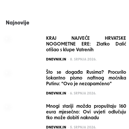
Najnovije
KRAJ NAJVEĆE HRVATSKE
NOGOMETNE ERE: Zlatko Dalić
otišao s klupe Vatrenih
POSTED
DNEVNIK.IN
8. SRPNJA 2026.
Što se događa Rusima? Procurilo
šokantno pismo naftnog moćnika
Putinu: “Ovo je nezapamćeno”
POSTED
DNEVNIK.IN
6. SRPNJA 2026.
Mnogi stariji možda propuštaju 160
eura mjesečno: Ovi uvjeti odlučuju
tko može dobiti naknadu
POSTED
DNEVNIK.IN
5. SRPNJA 2026.