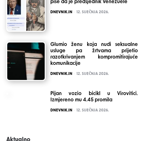
piše da je predsjednik Venezuele
POSTED
DNEVNIK.IN
12. SIJEČNJA 2026.
Glumio ženu koja nudi seksualne
usluge pa žrtvama prijetio
razotkrivanjem kompromitirajuće
komunikacije
POSTED
DNEVNIK.IN
12. SIJEČNJA 2026.
Pijan vozio bicikl u Virovitici.
Izmjereno mu 4.45 promila
POSTED
DNEVNIK.IN
12. SIJEČNJA 2026.
Aktualno