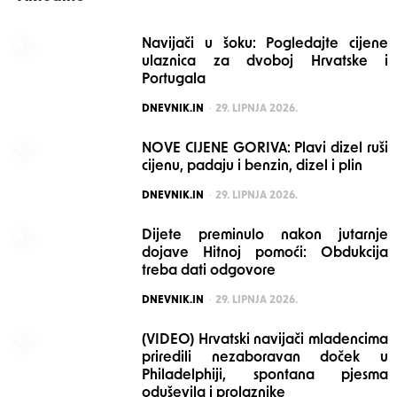
Navijači u šoku: Pogledajte cijene
ulaznica za dvoboj Hrvatske i
Portugala
POSTED
DNEVNIK.IN
29. LIPNJA 2026.
NOVE CIJENE GORIVA: Plavi dizel ruši
cijenu, padaju i benzin, dizel i plin
POSTED
DNEVNIK.IN
29. LIPNJA 2026.
Dijete preminulo nakon jutarnje
dojave Hitnoj pomoći: Obdukcija
treba dati odgovore
POSTED
DNEVNIK.IN
29. LIPNJA 2026.
(VIDEO) Hrvatski navijači mladencima
priredili nezaboravan doček u
Philadelphiji, spontana pjesma
oduševila i prolaznike