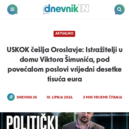
Dnevnik.in
Menu
Search
AKTUALNO
USKOK češlja Oroslavje: Istražitelji u
domu Viktora Šimunića, pod
povećalom poslovi vrijedni desetke
tisuća eura
POSTED
DNEVNIK.IN
10. LIPNJA 2026.
3
MIN VRIJEME ČITANJA
BY