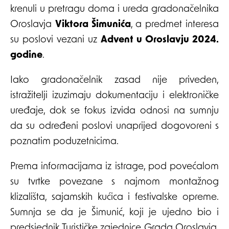
krenuli u pretragu doma i ureda gradonačelnika
Oroslavja
Viktora Šimunića
, a predmet interesa
su poslovi vezani uz
Advent u Oroslavju 2024.
godine
.
Iako gradonačelnik zasad nije priveden,
istražitelji izuzimaju dokumentaciju i elektroničke
uređaje, dok se fokus izvida odnosi na sumnju
da su određeni poslovi unaprijed dogovoreni s
poznatim poduzetnicima.
Prema informacijama iz istrage, pod povećalom
su tvrtke povezane s najmom montažnog
klizališta, sajamskih kućica i festivalske opreme.
Sumnja se da je Šimunić, koji je ujedno bio i
predsjednik Turističke zajednice Grada Oroslavja,