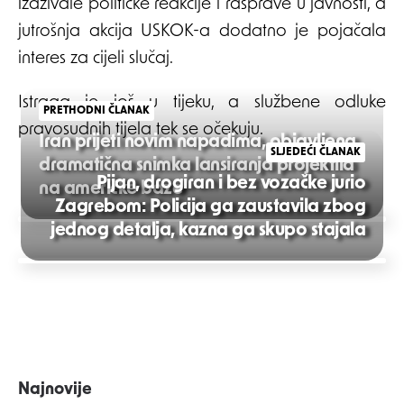
izazivale političke reakcije i rasprave u javnosti, a
jutrošnja akcija USKOK-a dodatno je pojačala
interes za cijeli slučaj.
Istraga je još u tijeku, a službene odluke
PRETHODNI ČLANAK
pravosudnih tijela tek se očekuju.
Iran prijeti novim napadima, objavljena
SLJEDEĆI ČLANAK
dramatična snimka lansiranja projektila
Pijan, drogiran i bez vozačke jurio
na američke baze
Zagrebom: Policija ga zaustavila zbog
Post
jednog detalja, kazna ga skupo stajala
navigation
Najnovije