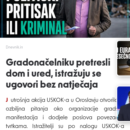
Dnevnik.in
Gradonačelniku pretresli
dom i ured, istražuju se
ugovori bez natječaja
Jutrošnja akcija USKOK-a u Oroslavju otvorila je
ozbiljna pitanja oko organizacije gradskih
manifestacija i dodjele poslova povezanim
tvrtkama. Istražitelji su po nalogu USKOK-a