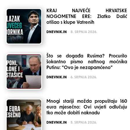
KRAJ NAJVEĆE HRVATSKE
NOGOMETNE ERE: Zlatko Dalić
otišao s klupe Vatrenih
POSTED
DNEVNIK.IN
8. SRPNJA 2026.
Što se događa Rusima? Procurilo
šokantno pismo naftnog moćnika
Putinu: “Ovo je nezapamćeno”
POSTED
DNEVNIK.IN
6. SRPNJA 2026.
Mnogi stariji možda propuštaju 160
eura mjesečno: Ovi uvjeti odlučuju
tko može dobiti naknadu
POSTED
DNEVNIK.IN
5. SRPNJA 2026.