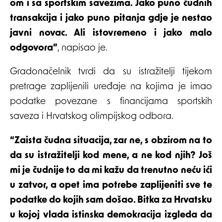
om i sa sportskim savezima. Jako puno čudnih
transakcija i jako puno pitanja gdje je nestao
javni novac. Ali istovremeno i jako malo
odgovora”
, napisao je.
Gradonačelnik tvrdi da su istražitelji tijekom
pretrage zaplijenili uređaje na kojima je imao
podatke povezane s financijama sportskih
saveza i Hrvatskog olimpijskog odbora.
“Zaista čudna situacija, zar ne, s obzirom na to
da su istražitelji kod mene, a ne kod njih? Još
mi je čudnije to da mi kažu da trenutno neću ići
u zatvor, a opet ima potrebe zaplijeniti sve te
podatke do kojih sam došao. Bitka za Hrvatsku
u kojoj vlada istinska demokracija izgleda da