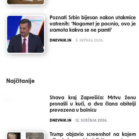
Poznati Srbin bijesan nakon utakmice
vatrenih: ‘Nogomet je pocrnio, ovo je
sramota kakva se ne pamti’
POSTED
DNEVNIK.IN
5. SRPNJA 2026.
Najčitanije
Strava kraj Zaprešića: Mrtvu ženu
pronašli u kući, a dva člana obitelji
prevezena u bolnicu
POSTED
DNEVNIK.IN
12. SIJEČNJA 2026.
Trump objavio screenshot na kojem