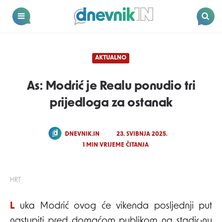
Dnevnik.in
Menu
Search
AKTUALNO
As: Modrić je Realu ponudio tri
prijedloga za ostanak
POSTED
DNEVNIK.IN
23. SVIBNJA 2025.
BY
1
MIN VRIJEME ČITANJA
HRT
Luka Modrić ovog će vikenda posljednji put
nastupiti pred domaćom publikom na stadionu