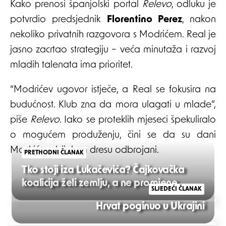
Kako prenosi španjolski portal
Relevo
, odluku je
potvrdio predsjednik
Florentino Perez
, nakon
nekoliko privatnih razgovora s Modrićem. Real je
jasno zacrtao strategiju – veća minutaža i razvoj
mladih talenata ima prioritet.
“Modrićev ugovor istječe, a Real se fokusira na
budućnost. Klub zna da mora ulagati u mlade”,
piše
Relevo
. Iako se proteklih mjeseci špekuliralo
o mogućem produženju, čini se da su dani
Modrića u bijelom dresu odbrojani.
PRETHODNI ČLANAK
Tko stoji iza Lukačevića? Čajkovačka
koalicija želi zemlju, a ne promjene
SLJEDEĆI ČLANAK
Post
Hrvat poginuo u Ukrajini
navigation