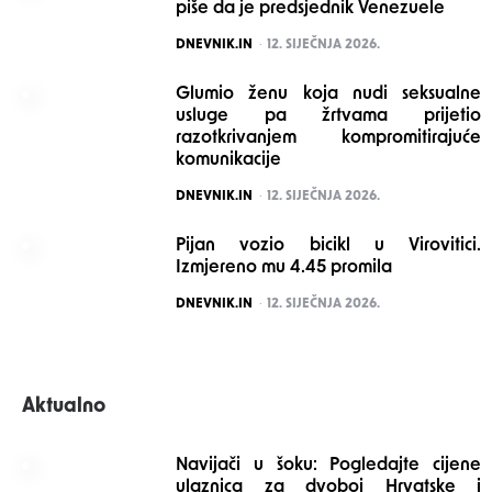
piše da je predsjednik Venezuele
POSTED
DNEVNIK.IN
12. SIJEČNJA 2026.
Glumio ženu koja nudi seksualne
usluge pa žrtvama prijetio
razotkrivanjem kompromitirajuće
komunikacije
POSTED
DNEVNIK.IN
12. SIJEČNJA 2026.
Pijan vozio bicikl u Virovitici.
Izmjereno mu 4.45 promila
POSTED
DNEVNIK.IN
12. SIJEČNJA 2026.
Aktualno
Navijači u šoku: Pogledajte cijene
ulaznica za dvoboj Hrvatske i