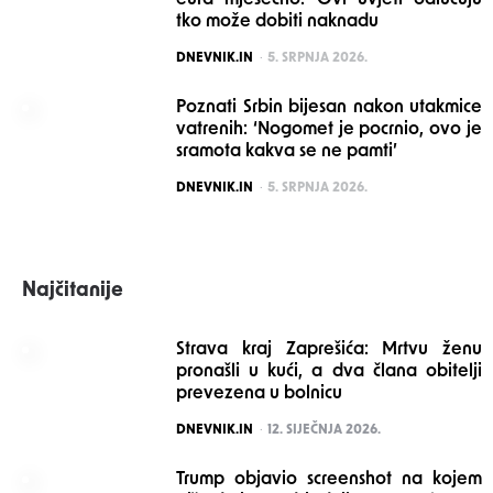
tko može dobiti naknadu
POSTED
DNEVNIK.IN
5. SRPNJA 2026.
Poznati Srbin bijesan nakon utakmice
vatrenih: ‘Nogomet je pocrnio, ovo je
sramota kakva se ne pamti’
POSTED
DNEVNIK.IN
5. SRPNJA 2026.
Najčitanije
Strava kraj Zaprešića: Mrtvu ženu
pronašli u kući, a dva člana obitelji
prevezena u bolnicu
POSTED
DNEVNIK.IN
12. SIJEČNJA 2026.
Trump objavio screenshot na kojem