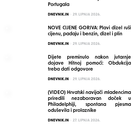
Portugala
POSTED
DNEVNIK.IN
29. LIPNJA 2026.
NOVE CIJENE GORIVA: Plavi dizel ruši
cijenu, padaju i benzin, dizel i plin
POSTED
DNEVNIK.IN
29. LIPNJA 2026.
Dijete preminulo nakon jutarnje
dojave Hitnoj pomoći: Obdukcija
treba dati odgovore
POSTED
DNEVNIK.IN
29. LIPNJA 2026.
(VIDEO) Hrvatski navijači mladencima
priredili nezaboravan doček u
Philadelphiji, spontana pjesma
oduševila i prolaznike
POSTED
DNEVNIK.IN
27. LIPNJA 2026.