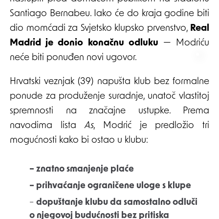
Santiago Bernabeu. Iako će do kraja godine biti
dio momćadi za Svjetsko klupsko prvenstvo,
Real
Madrid je donio konačnu odluku
— Modriću
neće biti ponuđen novi ugovor.
Hrvatski veznjak (39) napušta klub bez formalne
ponude za produženje suradnje, unatoč vlastitoj
spremnosti na značajne ustupke. Prema
navodima lista
As
, Modrić je predložio tri
mogućnosti kako bi ostao u klubu:
– znatno smanjenje plaće
– prihvaćanje ograničene uloge s klupe
–
dopuštanje klubu da samostalno odluči
o njegovoj budućnosti bez pritiska