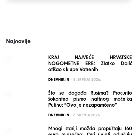
Najnovije
KRAJ NAJVEĆE HRVATSKE
NOGOMETNE ERE: Zlatko Dalić
otišao s klupe Vatrenih
POSTED
DNEVNIK.IN
8. SRPNJA 2026.
Što se događa Rusima? Procurilo
šokantno pismo naftnog moćnika
Putinu: “Ovo je nezapamćeno”
POSTED
DNEVNIK.IN
6. SRPNJA 2026.
Mnogi stariji možda propuštaju 160
eura mjesečno: Ovi uvjeti odlučuju