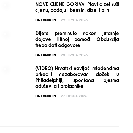
NOVE CIJENE GORIVA: Plavi dizel ruši
cijenu, padaju i benzin, dizel i plin
POSTED
DNEVNIK.IN
29. LIPNJA 2026.
Dijete preminulo nakon jutarnje
dojave Hitnoj pomoći: Obdukcija
treba dati odgovore
POSTED
DNEVNIK.IN
29. LIPNJA 2026.
(VIDEO) Hrvatski navijači mladencima
priredili nezaboravan doček u
Philadelphiji, spontana pjesma
oduševila i prolaznike
POSTED
DNEVNIK.IN
27. LIPNJA 2026.