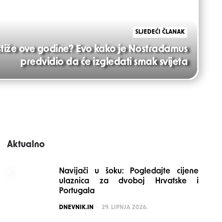
SLJEDEĆI ČLANAK
stiže ove godine? Evo kako je Nostradamus
predvidio da će izgledati smak svijeta
Aktualno
Navijači u šoku: Pogledajte cijene
ulaznica za dvoboj Hrvatske i
Portugala
POSTED
DNEVNIK.IN
29. LIPNJA 2026.