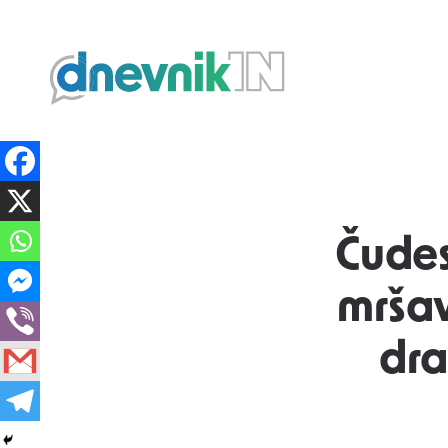
Dnevnik.in
Čudes
mršav
dra