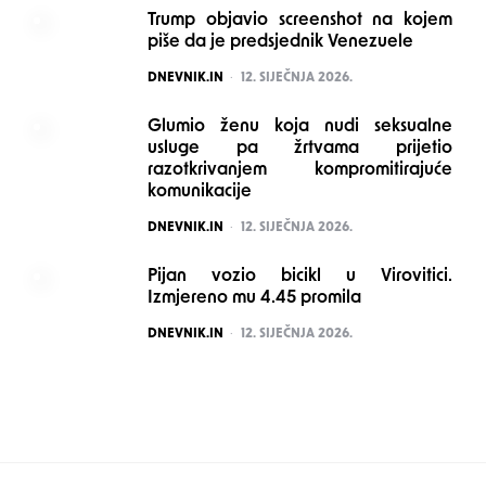
Trump objavio screenshot na kojem
piše da je predsjednik Venezuele
POSTED
DNEVNIK.IN
12. SIJEČNJA 2026.
Glumio ženu koja nudi seksualne
usluge pa žrtvama prijetio
razotkrivanjem kompromitirajuće
komunikacije
POSTED
DNEVNIK.IN
12. SIJEČNJA 2026.
Pijan vozio bicikl u Virovitici.
Izmjereno mu 4.45 promila
POSTED
DNEVNIK.IN
12. SIJEČNJA 2026.