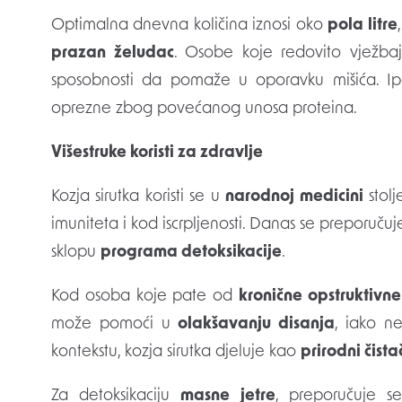
Optimalna dnevna količina iznosi oko
pola litre
prazan želudac
. Osobe koje redovito vježba
sposobnosti da pomaže u oporavku mišića. I
oprezne zbog povećanog unosa proteina.
Višestruke koristi za zdravlje
Kozja sirutka koristi se u
narodnoj medicini
stolj
imuniteta i kod iscrpljenosti. Danas se preporuč
sklopu
programa detoksikacije
.
Kod osoba koje pate od
kronične opstruktivne
može pomoći u
olakšavanju disanja
, iako n
kontekstu, kozja sirutka djeluje kao
prirodni čist
Za detoksikaciju
masne jetre
, preporučuje s