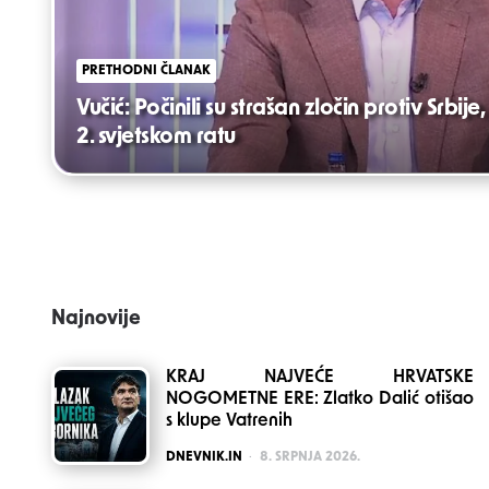
PRETHODNI ČLANAK
Vučić: Počinili su strašan zločin protiv Srbij
2. svjetskom ratu
Najnovije
KRAJ NAJVEĆE HRVATSKE
NOGOMETNE ERE: Zlatko Dalić otišao
s klupe Vatrenih
POSTED
DNEVNIK.IN
8. SRPNJA 2026.