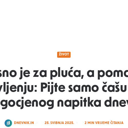
ŽIVOT
no je za pluća, a poma
ljenju: Pijte samo čaš
gocjenog napitka dn
POSTED
DNEVNIK.IN
25. SVIBNJA 2025.
2
MIN VRIJEME ČITANJA
BY