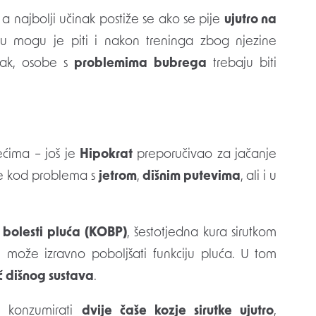
, a najbolji učinak postiže se ako se pije
ujutro na
ju mogu je piti i nakon treninga zbog njezine
pak, osobe s
problemima bubrega
trebaju biti
ećima – još je
Hipokrat
preporučivao za jačanje
uje kod problema s
jetrom
,
dišnim putevima
, ali i u
 bolesti pluća (KOBP)
, šestotjedna kura sirutkom
e može izravno poboljšati funkciju pluća. U tom
ač dišnog sustava
.
e konzumirati
dvije čaše kozje sirutke ujutro
,