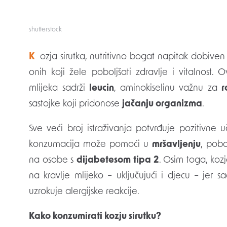
shutterstock
Kozja sirutka, nutritivno bogat napitak dobiven tijekom procesa sirenja mlijeka, sve je češći izbor
onih koji žele poboljšati zdravlje i vitalnost
mlijeka sadrži
leucin
, aminokiselinu važnu za
r
sastojke koji pridonose
jačanju organizma
.
Sve veći broj istraživanja potvrđuje pozitivne u
konzumacija može pomoći u
mršavljenju
, pobo
na osobe s
dijabetesom tipa 2
. Osim toga, kozj
na kravlje mlijeko – uključujući i djecu – jer s
uzrokuje alergijske reakcije.
Kako konzumirati kozju sirutku?