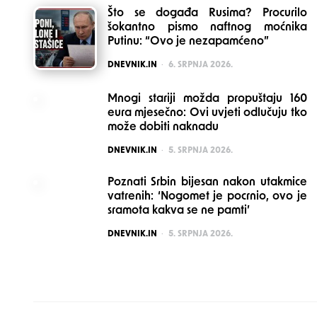
Što se događa Rusima? Procurilo
šokantno pismo naftnog moćnika
Putinu: “Ovo je nezapamćeno”
POSTED
DNEVNIK.IN
6. SRPNJA 2026.
Mnogi stariji možda propuštaju 160
eura mjesečno: Ovi uvjeti odlučuju tko
može dobiti naknadu
POSTED
DNEVNIK.IN
5. SRPNJA 2026.
Poznati Srbin bijesan nakon utakmice
vatrenih: ‘Nogomet je pocrnio, ovo je
sramota kakva se ne pamti’
POSTED
DNEVNIK.IN
5. SRPNJA 2026.