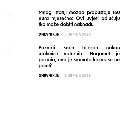
Mnogi stariji možda propuštaju 160
eura mjesečno: Ovi uvjeti odlučuju
tko može dobiti naknadu
POSTED
DNEVNIK.IN
5. SRPNJA 2026.
Poznati Srbin bijesan nakon
utakmice vatrenih: ‘Nogomet je
pocrnio, ovo je sramota kakva se ne
pamti’
POSTED
DNEVNIK.IN
5. SRPNJA 2026.