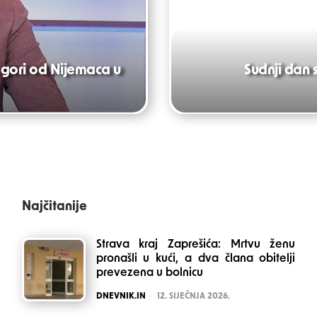
e, gori od Nijemaca u
Sudnji dan 
Najčitanije
Strava kraj Zaprešića: Mrtvu ženu
pronašli u kući, a dva člana obitelji
prevezena u bolnicu
POSTED
DNEVNIK.IN
12. SIJEČNJA 2026.