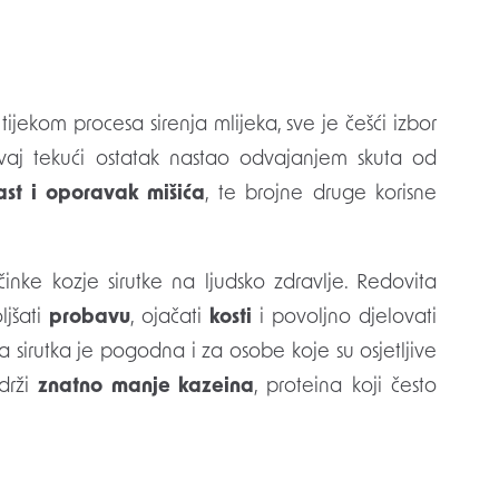
. Ovaj tekući ostatak nastao odvajanjem skuta od
ast i oporavak mišića
, te brojne druge korisne
činke kozje sirutke na ljudsko zdravlje. Redovita
ljšati
probavu
, ojačati
kosti
i povoljno djelovati
a sirutka je pogodna i za osobe koje su osjetljive
adrži
znatno manje kazeina
, proteina koji često