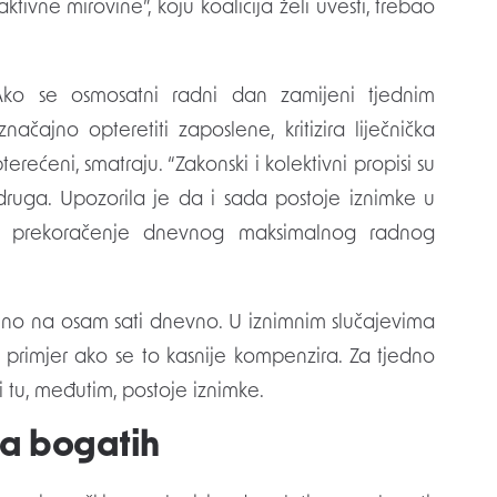
tivne mirovine”, koju koalicija želi uvesti, trebao
 Ako se osmosatni radni dan zamijeni tjednim
ajno opteretiti zaposlene, kritizira liječnička
ećeni, smatraju. “Zakonski i kolektivni propisi su
 udruga. Upozorila je da i sada postoje iznimke u
 prekoračenje dnevnog maksimalnog radnog
eno na osam sati dnevno. U iznimnim slučajevima
 primjer ako se to kasnije kompenzira. Za tjedno
i tu, međutim, postoje iznimke.
ja bogatih