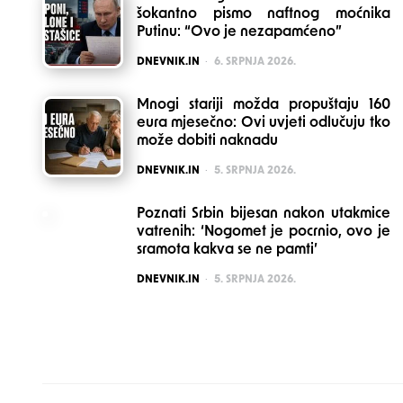
šokantno pismo naftnog moćnika
Putinu: “Ovo je nezapamćeno”
POSTED
DNEVNIK.IN
6. SRPNJA 2026.
Mnogi stariji možda propuštaju 160
eura mjesečno: Ovi uvjeti odlučuju tko
može dobiti naknadu
POSTED
DNEVNIK.IN
5. SRPNJA 2026.
Poznati Srbin bijesan nakon utakmice
vatrenih: ‘Nogomet je pocrnio, ovo je
sramota kakva se ne pamti’
POSTED
DNEVNIK.IN
5. SRPNJA 2026.