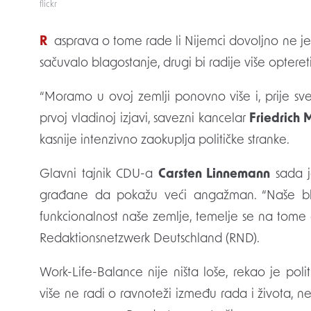
flickr
Rasprava o tome rade li Nijemci dovoljno ne jenjava. Dok jedni traže veći angažman, kako bi se
sačuvalo blagostanje, drugi bi radije više opteret
“Moramo u ovoj zemlji ponovno više i, prije sve
prvoj vladinoj izjavi, savezni kancelar
Friedrich 
kasnije intenzivno zaokuplja političke stranke.
Glavni tajnik CDU-a
Carsten Linnemann
sada j
građane da pokažu veći angažman. “Naše blagos
funkcionalnost naše zemlje, temelje se na tom
Redaktionsnetzwerk Deutschland (RND).
Work-Life-Balance nije ništa loše, rekao je pol
više ne radi o ravnoteži između rada i života, n