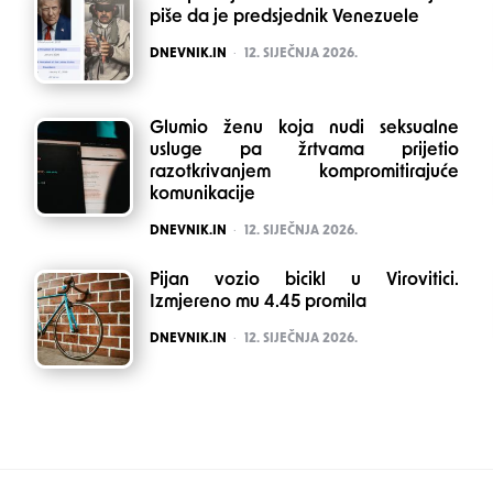
piše da je predsjednik Venezuele
POSTED
DNEVNIK.IN
12. SIJEČNJA 2026.
Glumio ženu koja nudi seksualne
usluge pa žrtvama prijetio
razotkrivanjem kompromitirajuće
komunikacije
POSTED
DNEVNIK.IN
12. SIJEČNJA 2026.
Pijan vozio bicikl u Virovitici.
Izmjereno mu 4.45 promila
POSTED
DNEVNIK.IN
12. SIJEČNJA 2026.