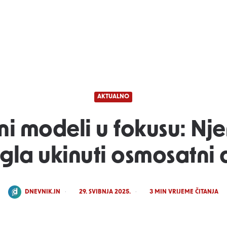
AKTUALNO
ni modeli u fokusu: Nj
la ukinuti osmosatni
POSTED
DNEVNIK.IN
29. SVIBNJA 2025.
3
MIN VRIJEME ČITANJA
BY