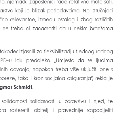
, njemački zaposlenici rade relativno malo sati,
stvo koji je blizak poslodavcima. No, stručnjaci
o relevantne, između ostalog i zbog različitih
A ne treba ni zanamariti da u nekim branšama
akođer izjasnili za fleksibilizaciju tjednog radnog
PD-u idu predaleko. „Umjesto da se ljudima
alnih davanja, napokon treba više uključiti one s
eze, tako i kroz socijalna osiguranja”, rekla je
mar Schmidt
.
lidarnosti solidarnosti u zdravstvu i njezi, te
 rasteretiti obitelji i pravednije raspodijeliti