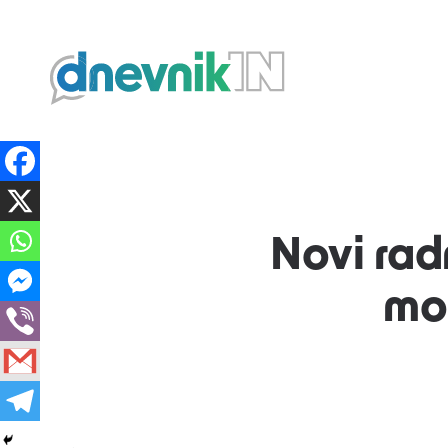
Dnevnik.in
Novi rad
mog