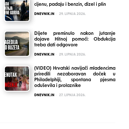
cijenu, padaju i benzin, dizel i plin
POSTED
DNEVNIK.IN
29. LIPNJA 2026.
Dijete preminulo nakon jutarnje
dojave Hitnoj pomoći: Obdukcija
treba dati odgovore
POSTED
DNEVNIK.IN
29. LIPNJA 2026.
(VIDEO) Hrvatski navijači mladencima
priredili nezaboravan doček u
Philadelphiji, spontana pjesma
oduševila i prolaznike
POSTED
DNEVNIK.IN
27. LIPNJA 2026.