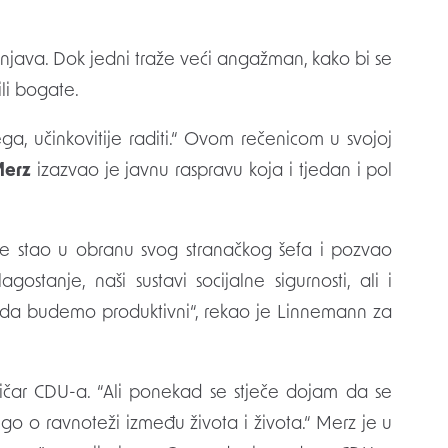
ili bogate.
ga, učinkovitije raditi.“ Ovom rečenicom u svojoj
Merz
izazvao je javnu raspravu koja i tjedan i pol
e stao u obranu svog stranačkog šefa i pozvao
tanje, naši sustavi socijalne sigurnosti, ali i
e da budemo produktivni“, rekao je Linnemann za
itičar CDU-a. “Ali ponekad se stječe dojam da se
ego o ravnoteži između života i života.“ Merz je u