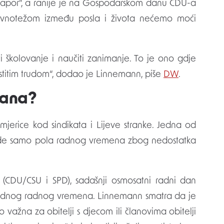
apor”, a ranije je na Gospodarskom danu CDU-a
ravnotežom između posla i života nećemo moći
iti školovanje i naučiti zanimanje. To je ono gdje
titim trudom“, dodao je Linnemann, piše
DW
.
dana?
rimjerice kod sindikata i Lijeve stranke. Jedna od
rade samo pola radnog vremena zbog nedostatka
 (CDU/CSU i SPD), sadašnji osmosatni radni dan
tjednog radnog vremena. Linnemann smatra da je
 važna za obitelji s djecom ili članovima obitelji