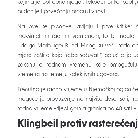
kojima je potrebna njega“. Također bi koncept „ak
pridonijeti povećanju produktivnosti.
Na ove se planove javljaju i prve kritike:
maksimalnim radnim vremenom, to bi moglo znač
udruga Marburger Bund. Mnogi su već i sada opter
mjere zaštite koje treba sačuvati“, poručila je
Zakonu o radnom vremenu koje omogućuju
vremena na temelju kolektivnih ugovora.
Trenutno je radno vrijeme u Njemačkoj ogranič
moguće je produženje na najviše deset sati, na
radno vrijeme vrijedi gornja granica od 48 sati – 
Klingbeil protiv rasterećen