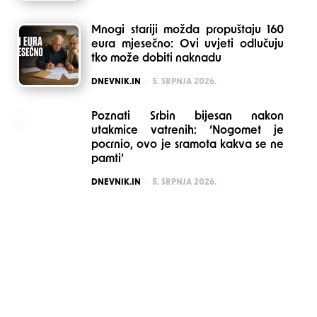
Mnogi stariji možda propuštaju 160
eura mjesečno: Ovi uvjeti odlučuju
tko može dobiti naknadu
POSTED
DNEVNIK.IN
5. SRPNJA 2026.
Poznati Srbin bijesan nakon
utakmice vatrenih: ‘Nogomet je
pocrnio, ovo je sramota kakva se ne
pamti’
POSTED
DNEVNIK.IN
5. SRPNJA 2026.