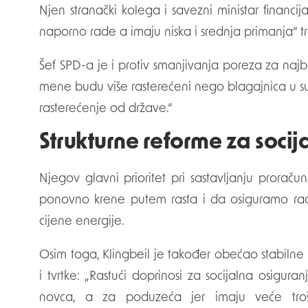
Njen stranački kolega i savezni ministar financij
naporno rade a imaju niska i srednja primanja“ tre
Šef SPD-a je i protiv smanjivanja poreza za naj
mene budu više rasterećeni nego blagajnica u su
rasterećenje od države.“
Strukturne reforme za socij
Njegov glavni prioritet pri sastavljanju prora
ponovno krene putem rasta i da osiguramo radn
cijene energije.
Osim toga, Klingbeil je također obećao stabilne
i tvrtke: „Rastući doprinosi za socijalna osigu
novca, a za poduzeća jer imaju veće troš