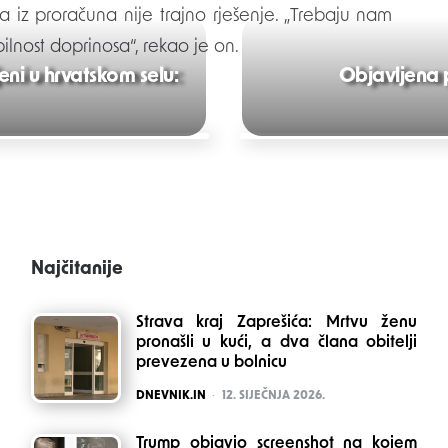
a iz proračuna nije trajno rješenje. „Trebaju nam
ilnost doprinosa“, rekao je on.
eni u hrvatskom selu:
Objavljena p
Najčitanije
Strava kraj Zaprešića: Mrtvu ženu
pronašli u kući, a dva člana obitelji
prevezena u bolnicu
POSTED
DNEVNIK.IN
12. SIJEČNJA 2026.
Trump objavio screenshot na kojem