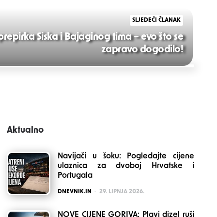
SLJEDEĆI ČLANAK
repirka Siska i Bajaginog tima – evo što se
zapravo dogodilo!
Aktualno
Navijači u šoku: Pogledajte cijene
ulaznica za dvoboj Hrvatske i
Portugala
POSTED
DNEVNIK.IN
29. LIPNJA 2026.
NOVE CIJENE GORIVA: Plavi dizel ruši