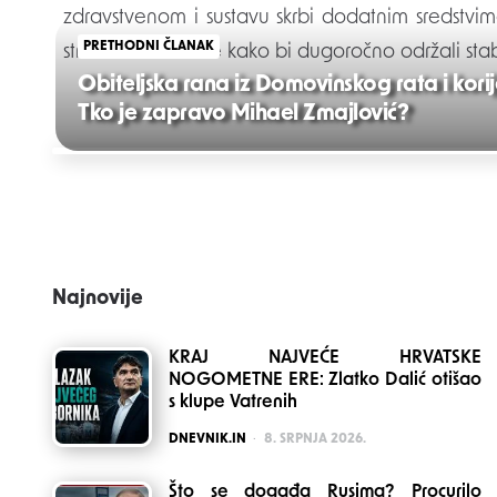
zdravstvenom i sustavu skrbi dodatnim sredstvim
PRETHODNI ČLANAK
strukturne reforme kako bi dugoročno održali stab
Obiteljska rana iz Domovinskog rata i korij
Tko je zapravo Mihael Zmajlović?
Post
navigation
Najnovije
KRAJ NAJVEĆE HRVATSKE
NOGOMETNE ERE: Zlatko Dalić otišao
s klupe Vatrenih
POSTED
DNEVNIK.IN
8. SRPNJA 2026.
Što se događa Rusima? Procurilo