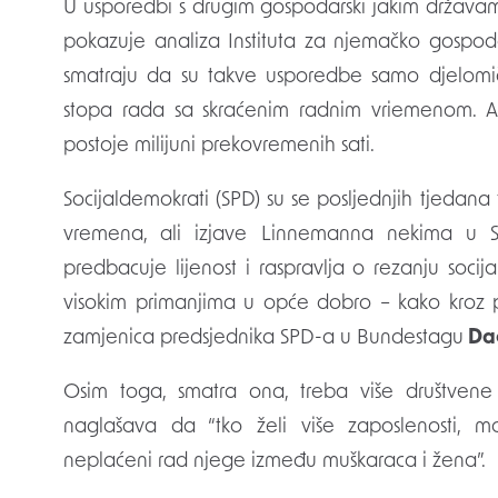
U usporedbi s drugim gospodarski jakim državama
pokazuje analiza Instituta za njemačko gospodar
smatraju da su takve usporedbe samo djelomičn
stopa rada sa skraćenim radnim vriemenom. 
postoje milijuni prekovremenih sati.
Socijaldemokrati (SPD) su se posljednjih tjedana t
vremena, ali izjave Linnemanna nekima u S
predbacuje lijenost i raspravlja o rezanju socij
visokim primanjima u opće dobro – kako kroz por
zamjenica predsjednika SPD-a u Bundestagu
Dag
Osim toga, smatra ona, treba više društvene so
naglašava da “tko želi više zaposlenosti, mora
neplaćeni rad njege između muškaraca i žena”.