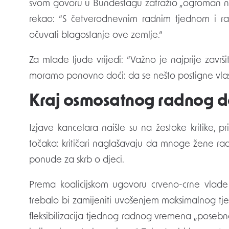
svom govoru u Bundestagu zatražio „ogroman n
rekao: “S četverodnevnim radnim tjednom i 
očuvati blagostanje ove zemlje.“
Za mlade ljude vrijedi: “Važno je najprije završ
moramo ponovno doći: da se nešto postigne vlas
Kraj osmosatnog radnog 
Izjave kancelara naišle su na žestoke kritike, p
točaka: kritičari naglašavaju da mnoge žene 
ponude za skrb o djeci.
Prema koalicijskom ugovoru crveno-crne vlade
trebalo bi zamijeniti uvošenjem maksimalnog 
fleksibilizacija tjednog radnog vremena „posebno