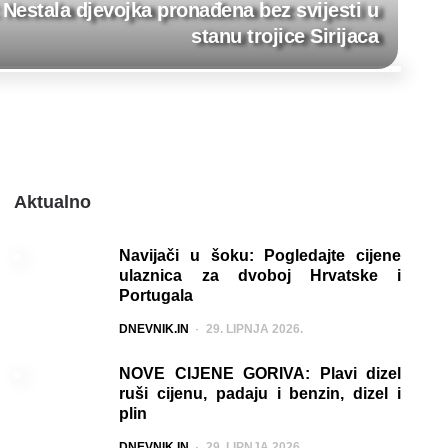
Nestala djevojka pronađena bez svijesti u
stanu trojice Sirijaca
Aktualno
Navijači u šoku: Pogledajte cijene
ulaznica za dvoboj Hrvatske i
Portugala
POSTED
DNEVNIK.IN
29. LIPNJA 2026.
NOVE CIJENE GORIVA: Plavi dizel
ruši cijenu, padaju i benzin, dizel i
plin
POSTED
DNEVNIK.IN
29. LIPNJA 2026.