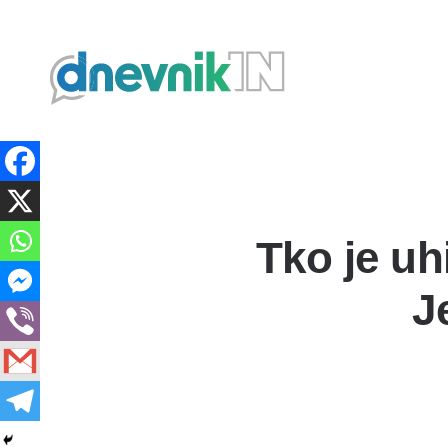
Dnevnik.in
Tko je uh
J