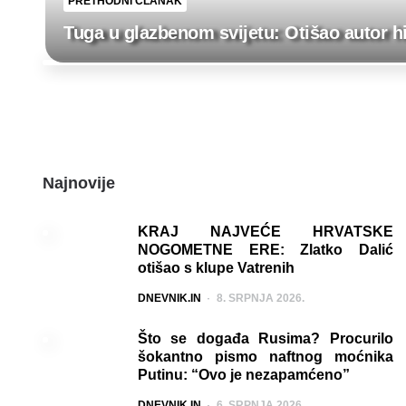
PRETHODNI ČLANAK
Tuga u glazbenom svijetu: Otišao autor hi
Post
navigation
Najnovije
KRAJ NAJVEĆE HRVATSKE
NOGOMETNE ERE: Zlatko Dalić
otišao s klupe Vatrenih
POSTED
DNEVNIK.IN
8. SRPNJA 2026.
Što se događa Rusima? Procurilo
šokantno pismo naftnog moćnika
Putinu: “Ovo je nezapamćeno”
POSTED
DNEVNIK.IN
6. SRPNJA 2026.