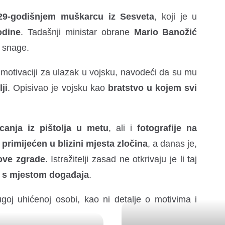
29-godišnjem muškarcu iz Sesveta
, koji je u
odine
. Tadašnji ministar obrane
Mario Banožić
 snage.
o motivaciji za ulazak u vojsku, navodeći da su mu
ji
. Opisivao je vojsku kao
bratstvo u kojem svi
anja iz pištolja u metu
, ali i
fotografije na
primijećen u blizini mjesta zločina
, a danas je,
gove zgrade
. Istražitelji zasad ne otkrivaju je li taj
g s mjestom događaja
.
ugoj uhićenoj osobi, kao ni detalje o motivima i