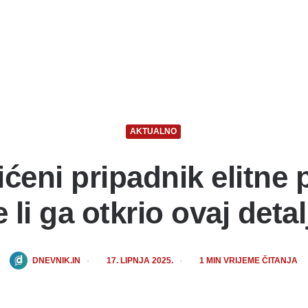
AKTUALNO
ićeni pripadnik elitne 
e li ga otkrio ovaj detal
POSTED
DNEVNIK.IN
17. LIPNJA 2025.
1
MIN VRIJEME ČITANJA
BY