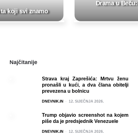
Drama u Beču: 
ta koji svi znamo
Najčitanije
Strava kraj Zaprešića: Mrtvu ženu
pronašli u kući, a dva člana obitelji
prevezena u bolnicu
POSTED
DNEVNIK.IN
12. SIJEČNJA 2026.
Trump objavio screenshot na kojem
piše da je predsjednik Venezuele
POSTED
DNEVNIK.IN
12. SIJEČNJA 2026.