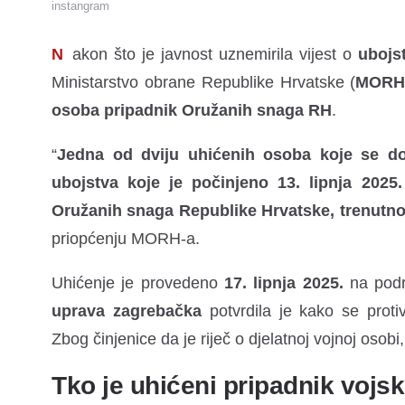
instangram
Nakon što je javnost uznemirila vijest o
ubojs
Ministarstvo obrane Republike Hrvatske (
MOR
osoba pripadnik Oružanih snaga RH
.
“
Jedna od dviju uhićenih osoba koje se d
ubojstva koje je počinjeno 13. lipnja 2025
Oružanih snaga Republike Hrvatske, trenutno
priopćenju MORH-a.
Uhićenje je provedeno
17. lipnja 2025.
na podr
uprava zagrebačka
potvrdila je kako se proti
Zbog činjenice da je riječ o djelatnoj vojnoj osobi
Tko je uhićeni pripadnik vojs