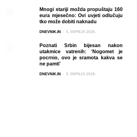
Mnogi stariji možda propuštaju 160
eura mjesečno: Ovi uvjeti odlučuju
tko može dobiti naknadu
POSTED
DNEVNIK.IN
5. SRPNJA 2026.
Poznati Srbin bijesan nakon
utakmice vatrenih: ‘Nogomet je
pocrnio, ovo je sramota kakva se
ne pamti’
POSTED
DNEVNIK.IN
5. SRPNJA 2026.