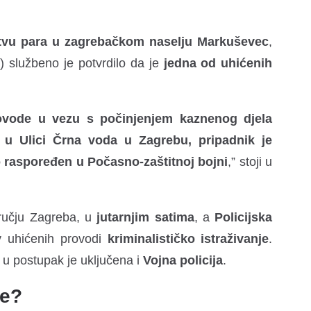
tvu para u zagrebačkom naselju Markuševec
,
H
) službeno je potvrdilo da je
jedna od uhićenih
ovode u vezu s počinjenjem kaznenog djela
. u Ulici Črna voda u Zagrebu, pripadnik je
 raspoređen u Počasno-zaštitnoj bojni
,” stoji u
učju Zagreba, u
jutarnjim satima
, a
Policijska
v uhićenih provodi
kriminalističko istraživanje
.
, u postupak je uključena i
Vojna policija
.
ke?