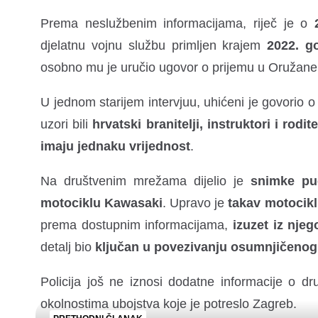
Prema neslužbenim informacijama, riječ je o
djelatnu vojnu službu primljen krajem
2022. g
osobno mu je uručio ugovor o prijemu u Oružane
U jednom starijem intervjuu, uhićeni je govorio 
uzori bili
hrvatski branitelji, instruktori i roditel
imaju jednaku vrijednost
.
Na društvenim mrežama dijelio je
snimke puc
motociklu Kawasaki
. Upravo je
takav motocikl 
prema dostupnim informacijama,
izuzet iz nje
detalj bio
ključan u povezivanju osumnjičeno
Policija još ne iznosi dodatne informacije o dr
okolnostima ubojstva koje je potreslo Zagreb.