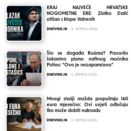
KRAJ NAJVEĆE HRVATSKE
NOGOMETNE ERE: Zlatko Dalić
otišao s klupe Vatrenih
POSTED
DNEVNIK.IN
8. SRPNJA 2026.
Što se događa Rusima? Procurilo
šokantno pismo naftnog moćnika
Putinu: “Ovo je nezapamćeno”
POSTED
DNEVNIK.IN
6. SRPNJA 2026.
Mnogi stariji možda propuštaju 160
eura mjesečno: Ovi uvjeti odlučuju
tko može dobiti naknadu
POSTED
DNEVNIK.IN
5. SRPNJA 2026.