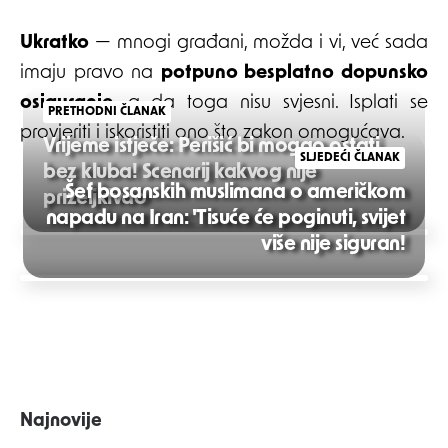
Ukratko
— mnogi građani, možda i vi, već sada
imaju pravo na
potpuno besplatno dopunsko
osiguranje
, a da toga nisu svjesni. Isplati se
PRETHODNI ČLANAK
provjeriti i iskoristiti ono što zakon omogućava.
Vrijeme istječe: Perišić bi mogao ostati
SLJEDEĆI ČLANAK
bez kluba! Scenarij kakvog nije
Šef bosanskih muslimana o američkom
priželjkivao
napadu na Iran: 'Tisuće će poginuti, svijet
Post
više nije siguran!
navigation
Najnovije