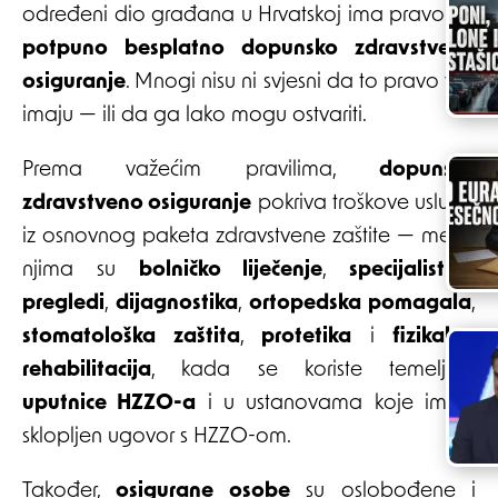
određeni dio građana u Hrvatskoj ima pravo na
potpuno besplatno dopunsko zdravstveno
osiguranje
. Mnogi nisu ni svjesni da to pravo već
imaju — ili da ga lako mogu ostvariti.
Prema važećim pravilima,
dopunsko
zdravstveno osiguranje
pokriva troškove usluga
iz osnovnog paketa zdravstvene zaštite — među
njima su
bolničko liječenje
,
specijalistički
pregledi
,
dijagnostika
,
ortopedska pomagala
,
stomatološka zaštita
,
protetika
i
fizikalna
rehabilitacija
, kada se koriste temeljem
uputnice HZZO-a
i u ustanovama koje imaju
sklopljen ugovor s HZZO-om.
Također,
osigurane osobe
su oslobođene i