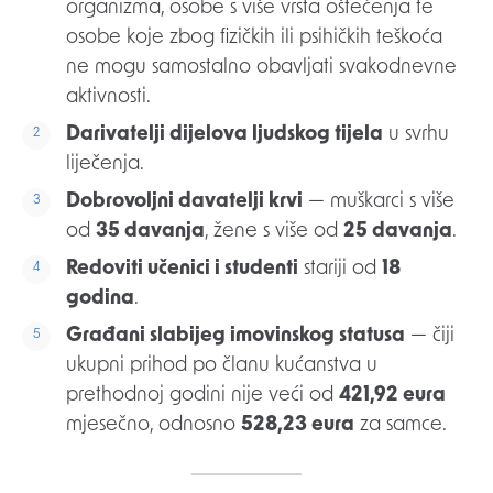
organizma, osobe s više vrsta oštećenja te
osobe koje zbog fizičkih ili psihičkih teškoća
ne mogu samostalno obavljati svakodnevne
aktivnosti.
Darivatelji dijelova ljudskog tijela
u svrhu
liječenja.
Dobrovoljni davatelji krvi
— muškarci s više
od
35 davanja
, žene s više od
25 davanja
.
Redoviti učenici i studenti
stariji od
18
godina
.
Građani slabijeg imovinskog statusa
— čiji
ukupni prihod po članu kućanstva u
prethodnoj godini nije veći od
421,92 eura
mjesečno, odnosno
528,23 eura
za samce.