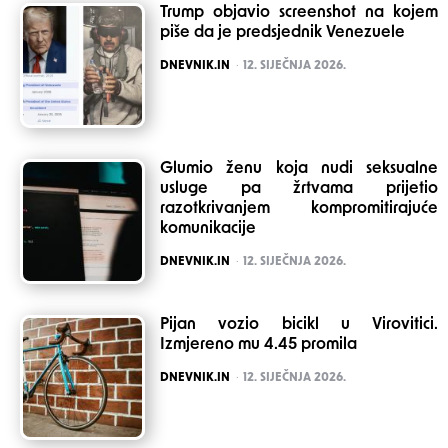
Trump objavio screenshot na kojem
piše da je predsjednik Venezuele
POSTED
DNEVNIK.IN
12. SIJEČNJA 2026.
Glumio ženu koja nudi seksualne
usluge pa žrtvama prijetio
razotkrivanjem kompromitirajuće
komunikacije
POSTED
DNEVNIK.IN
12. SIJEČNJA 2026.
Pijan vozio bicikl u Virovitici.
Izmjereno mu 4.45 promila
POSTED
DNEVNIK.IN
12. SIJEČNJA 2026.