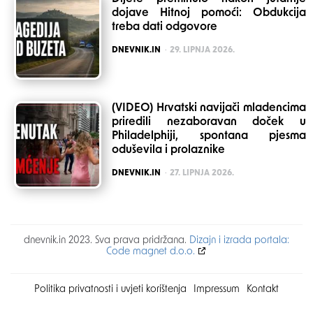
dojave Hitnoj pomoći: Obdukcija
treba dati odgovore
POSTED
DNEVNIK.IN
29. LIPNJA 2026.
(VIDEO) Hrvatski navijači mladencima
priredili nezaboravan doček u
Philadelphiji, spontana pjesma
oduševila i prolaznike
POSTED
DNEVNIK.IN
27. LIPNJA 2026.
dnevnik.in 2023. Sva prava pridržana.
Dizajn i izrada portala:
Code magnet d.o.o.
Politika privatnosti i uvjeti korištenja
Impressum
Kontakt