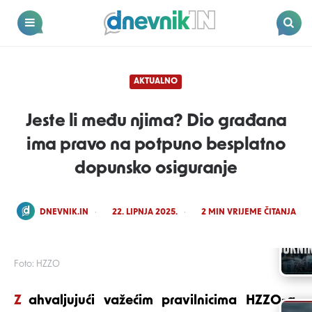
Dnevnik.in
Menu
Search
AKTUALNO
Jeste li među njima? Dio građana
ima pravo na potpuno besplatno
dopunsko osiguranje
POSTED
DNEVNIK.IN
22. LIPNJA 2025.
2
MIN VRIJEME ČITANJA
BY
Foto: HZZO
Zahvaljujući važećim pravilnicima HZZO-a
,