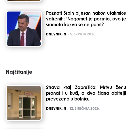
Poznati Srbin bijesan nakon utakmice
vatrenih: ‘Nogomet je pocrnio, ovo je
sramota kakva se ne pamti’
POSTED
DNEVNIK.IN
5. SRPNJA 2026.
Najčitanije
Strava kraj Zaprešića: Mrtvu ženu
pronašli u kući, a dva člana obitelji
prevezena u bolnicu
POSTED
DNEVNIK.IN
12. SIJEČNJA 2026.