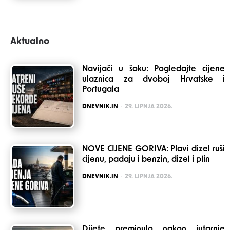
Aktualno
Navijači u šoku: Pogledajte cijene
ulaznica za dvoboj Hrvatske i
Portugala
POSTED
DNEVNIK.IN
29. LIPNJA 2026.
NOVE CIJENE GORIVA: Plavi dizel ruši
cijenu, padaju i benzin, dizel i plin
POSTED
DNEVNIK.IN
29. LIPNJA 2026.
Dijete preminulo nakon jutarnje