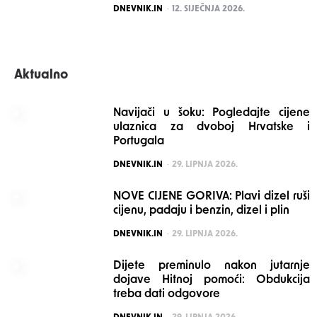
POSTED
DNEVNIK.IN
12. SIJEČNJA 2026.
Aktualno
Navijači u šoku: Pogledajte cijene
ulaznica za dvoboj Hrvatske i
Portugala
POSTED
DNEVNIK.IN
29. LIPNJA 2026.
NOVE CIJENE GORIVA: Plavi dizel ruši
cijenu, padaju i benzin, dizel i plin
POSTED
DNEVNIK.IN
29. LIPNJA 2026.
Dijete preminulo nakon jutarnje
dojave Hitnoj pomoći: Obdukcija
treba dati odgovore
POSTED