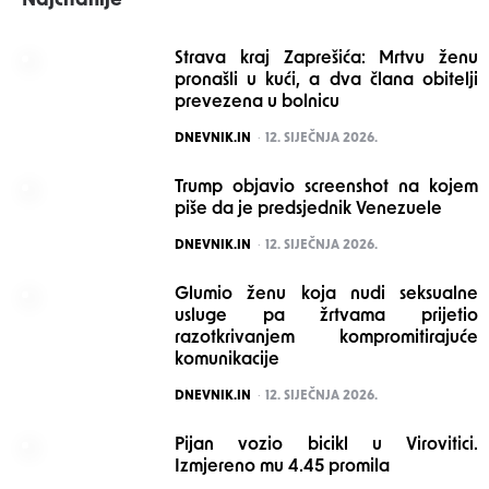
Najčitanije
Strava kraj Zaprešića: Mrtvu ženu
pronašli u kući, a dva člana obitelji
prevezena u bolnicu
POSTED
DNEVNIK.IN
12. SIJEČNJA 2026.
Trump objavio screenshot na kojem
piše da je predsjednik Venezuele
POSTED
DNEVNIK.IN
12. SIJEČNJA 2026.
Glumio ženu koja nudi seksualne
usluge pa žrtvama prijetio
razotkrivanjem kompromitirajuće
komunikacije
POSTED
DNEVNIK.IN
12. SIJEČNJA 2026.
Pijan vozio bicikl u Virovitici.
Izmjereno mu 4.45 promila