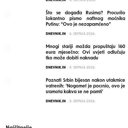
DNEVNIK.IN
8. SRPNJA 2026.
Što se događa Rusima? Procurilo
šokantno pismo naftnog moćnika
Putinu: “Ovo je nezapamćeno”
POSTED
DNEVNIK.IN
6. SRPNJA 2026.
Mnogi stariji možda propuštaju 160
eura mjesečno: Ovi uvjeti odlučuju
tko može dobiti naknadu
POSTED
DNEVNIK.IN
5. SRPNJA 2026.
Poznati Srbin bijesan nakon utakmice
vatrenih: ‘Nogomet je pocrnio, ovo je
sramota kakva se ne pamti’
POSTED
DNEVNIK.IN
5. SRPNJA 2026.