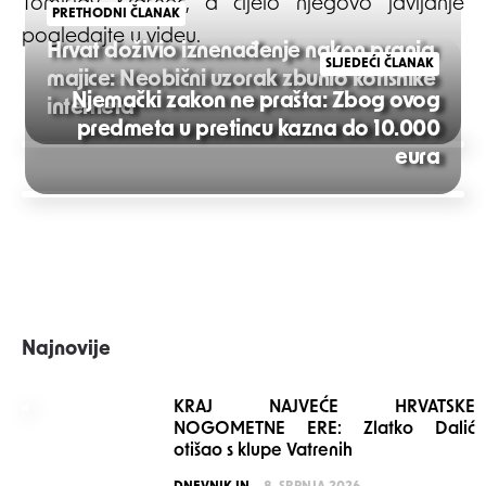
Tomislav Krasnec, a cijelo njegovo javljanje
PRETHODNI ČLANAK
pogledajte u videu.
Hrvat doživio iznenađenje nakon pranja
SLJEDEĆI ČLANAK
majice: Neobični uzorak zbunio korisnike
Njemački zakon ne prašta: Zbog ovog
interneta
predmeta u pretincu kazna do 10.000
Post
eura
navigation
Najnovije
KRAJ NAJVEĆE HRVATSKE
NOGOMETNE ERE: Zlatko Dalić
otišao s klupe Vatrenih
POSTED