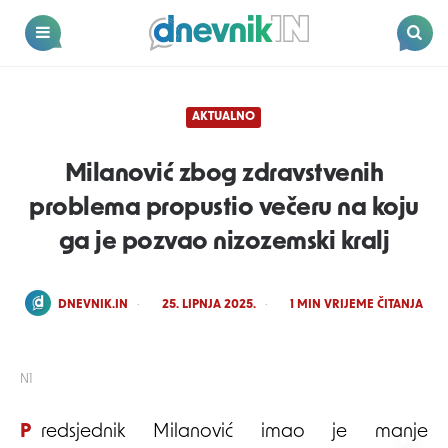
Dnevnik.in
Menu
Search
AKTUALNO
Milanović zbog zdravstvenih
problema propustio večeru na koju
ga je pozvao nizozemski kralj
POSTED
DNEVNIK.IN
25. LIPNJA 2025.
1
MIN VRIJEME ČITANJA
BY
N1
Predsjednik Milanović imao je manje