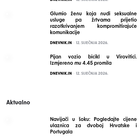
Glumio ženu koja nudi seksualne
usluge pa žrtvama prijetio
razotkrivanjem kompromitirajuće
komunikacije
POSTED
DNEVNIK.IN
12. SIJEČNJA 2026.
Pijan vozio bicikl u Virovitici.
Izmjereno mu 4.45 promila
POSTED
DNEVNIK.IN
12. SIJEČNJA 2026.
Aktualno
Navijači u šoku: Pogledajte cijene
ulaznica za dvoboj Hrvatske i
Portugala