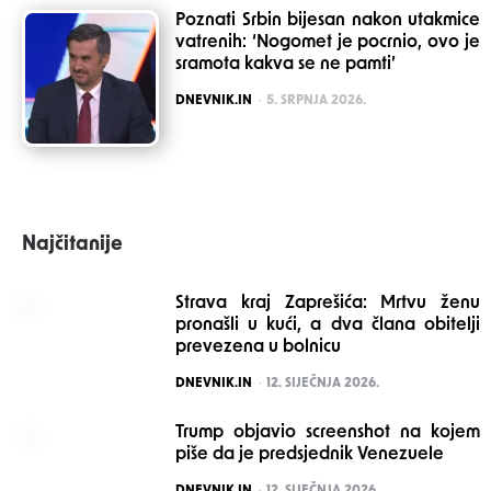
Poznati Srbin bijesan nakon utakmice
vatrenih: ‘Nogomet je pocrnio, ovo je
sramota kakva se ne pamti’
POSTED
DNEVNIK.IN
5. SRPNJA 2026.
Najčitanije
Strava kraj Zaprešića: Mrtvu ženu
pronašli u kući, a dva člana obitelji
prevezena u bolnicu
POSTED
DNEVNIK.IN
12. SIJEČNJA 2026.
Trump objavio screenshot na kojem
piše da je predsjednik Venezuele
POSTED
DNEVNIK.IN
12. SIJEČNJA 2026.