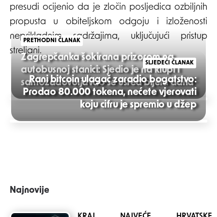
presudi ocijenio da je zločin posljedica ozbiljnih
propusta u obiteljskom odgoju i izloženosti
neprikladnim sadržajima, uključujući pristup
PRETHODNI ČLANAK
streljani.
Zagrepčanka šokirana prizorom na
SLJEDEĆI ČLANAK
autobusnoj stanici: Sjedio je na klupi i
Rani bitcoin ulagač zaradio bogatstvo:
samozadovoljavao se usred bijela dana
Prodao 80.000 tokena, nećete vjerovati
Post
koju cifru je spremio u džep
navigation
Najnovije
KRAJ NAJVEĆE HRVATSKE