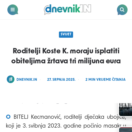
Dnevnik.in
Menu
Search
SVIJET
Roditelji Koste K. moraju isplatiti
obiteljima žrtava tri milijuna eura
POSTED
DNEVNIK.IN
27. SRPNJA 2025.
2
MIN VRIJEME ČITANJA
BY
Foto: A.H./ATAImages/PIXSELL_EPA_Youtube
OBITELJ Kecmanović, roditelji dječaka ubojice,
koji je 3. svibnja 2023. godine počinio masakr u