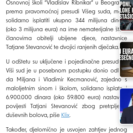
Osnovnoj školi “Vladislav Ribnikar” u Beogradu,
prema pravomoćnoj presudi Višeg suda, mora
solidarno isplatiti ukupno 344 milijuna dinara
(oko 3 milijuna eura) na ime nematerijalne štete
članovima obitelji ubijene djece, nastavnice
Tatjane Stevanović te dvojici ranjenih dječaka.
U odštetu su uključene i pojedinačne presude –
Viši sud je u posebnom postupku donio odluku
da Miljana i Vladimir Kecmanović, zajedno s
maloljetnim sinom i školom, solidarno isplate i
6.900.000 dinara (oko 59.800 eura) nastavnici
povijesti Tatjani Stevanović zbog pretrpljenih
duševnih bolova, piše
Klix
.
Također, djelomično je usvojen zahtjev jednog