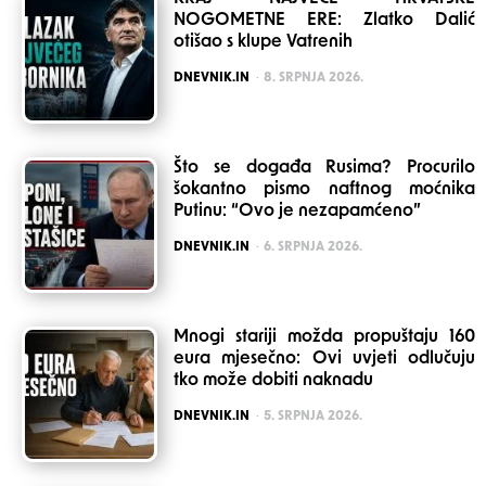
NOGOMETNE ERE: Zlatko Dalić
otišao s klupe Vatrenih
POSTED
DNEVNIK.IN
8. SRPNJA 2026.
Što se događa Rusima? Procurilo
šokantno pismo naftnog moćnika
Putinu: “Ovo je nezapamćeno”
POSTED
DNEVNIK.IN
6. SRPNJA 2026.
Mnogi stariji možda propuštaju 160
eura mjesečno: Ovi uvjeti odlučuju
tko može dobiti naknadu
POSTED
DNEVNIK.IN
5. SRPNJA 2026.