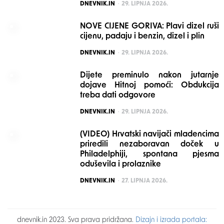
POSTED
DNEVNIK.IN
29. LIPNJA 2026.
NOVE CIJENE GORIVA: Plavi dizel ruši
cijenu, padaju i benzin, dizel i plin
POSTED
DNEVNIK.IN
29. LIPNJA 2026.
Dijete preminulo nakon jutarnje
dojave Hitnoj pomoći: Obdukcija
treba dati odgovore
POSTED
DNEVNIK.IN
29. LIPNJA 2026.
(VIDEO) Hrvatski navijači mladencima
priredili nezaboravan doček u
Philadelphiji, spontana pjesma
oduševila i prolaznike
POSTED
DNEVNIK.IN
27. LIPNJA 2026.
dnevnik.in 2023. Sva prava pridržana.
Dizajn i izrada portala: