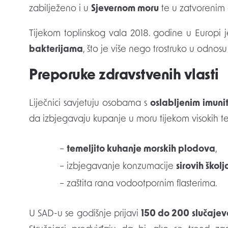
zabilježeno i u
Sjevernom moru
te u zatvorenim 
Tijekom toplinskog vala 2018. godine u Europi j
bakterijama
, što je više nego trostruko u odnosu
Preporuke zdravstvenih vlasti
Liječnici savjetuju osobama s
oslabljenim imuni
da izbjegavaju kupanje u moru tijekom visokih t
–
temeljito kuhanje morskih plodova
,
– izbjegavanje konzumacije
sirovih škol
– zaštita rana vodootpornim flasterima.
U SAD-u se godišnje prijavi
150 do 200 slučajev