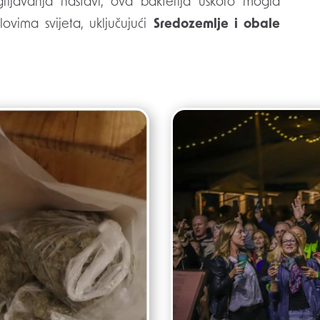
grijavanja nastavi, ova bakterija uskoro mogla
lovima svijeta, uključujući
Sredozemlje i obale