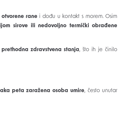
u
otvorene rane
i dođu u kontakt s morem. Osim
jom sirove ili nedovoljno termički obrađene
e prethodna zdravstvena stanja
, što ih je činilo
vaka peta zaražena osoba umire
, često unutar