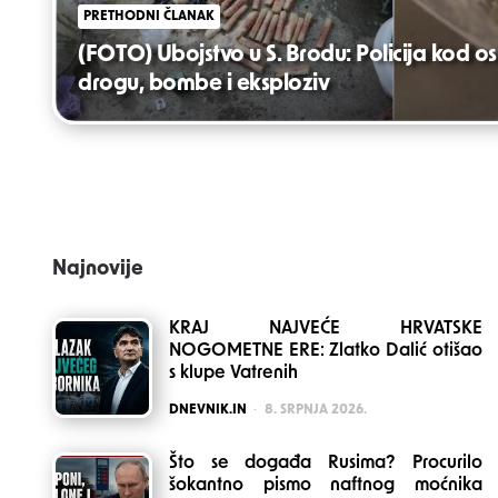
PRETHODNI ČLANAK
(FOTO) Ubojstvo u S. Brodu: Policija kod 
drogu, bombe i eksploziv
Najnovije
KRAJ NAJVEĆE HRVATSKE
NOGOMETNE ERE: Zlatko Dalić otišao
s klupe Vatrenih
POSTED
DNEVNIK.IN
8. SRPNJA 2026.
Što se događa Rusima? Procurilo
šokantno pismo naftnog moćnika