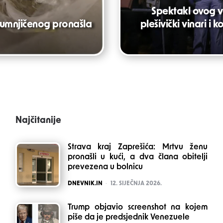
Spektakl ovog vi
osumnjičenog pronašla
plešivički vinari 
Najčitanije
Strava kraj Zaprešića: Mrtvu ženu
pronašli u kući, a dva člana obitelji
prevezena u bolnicu
POSTED
DNEVNIK.IN
12. SIJEČNJA 2026.
Trump objavio screenshot na kojem
piše da je predsjednik Venezuele