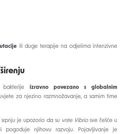
tacije
ili duge terapije na odjelima intenzivne
širenju
e bakterije
izravno povezano s globalnim
ne uvjete za njezino razmnožavanje, a samim time
u srpnju je upozorio da su
vrste Vibrio
sve češće u
li pogoduje njihovu razvoju. Pojavljivanje je