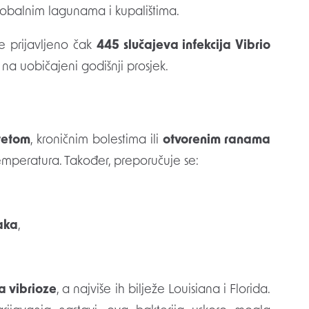
obalnim lagunama i kupalištima.
e prijavljeno čak
445 slučajeva infekcija Vibrio
 na uobičajeni godišnji prosjek.
tetom
, kroničnim bolestima ili
otvorenim ranama
emperatura. Također, preporučuje se:
jaka
,
a vibrioze
, a najviše ih bilježe Louisiana i Florida.