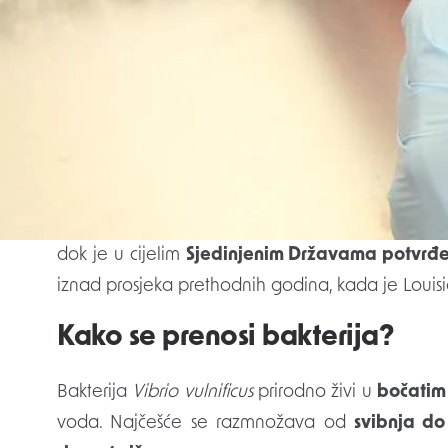
Foto: Pixabay/ilustracija
Opasna bakterija
Vibrio vulnificus
, poznata
porast slučajeva infekcija, osobito u toplijim
zdravstva Louisiane
, ove je godine u toj amer
dok je u cijelim
Sjedinjenim Državama potvrđe
iznad prosjeka prethodnih godina, kada je Louisia
Kako se prenosi bakterija?
Bakterija
Vibrio vulnificus
prirodno živi u
bočatim
voda. Najčešće se razmnožava od
svibnja do