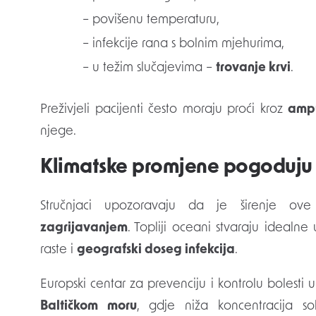
– povišenu temperaturu,
– infekcije rana s bolnim mjehurima,
– u težim slučajevima –
trovanje krvi
.
Preživjeli pacijenti često moraju proći kroz
ampu
njege.
Klimatske promjene pogoduju 
Stručnjaci upozoravaju da je širenje ov
zagrijavanjem
. Topliji oceani stvaraju ideal
raste i
geografski doseg infekcija
.
Europski centar za prevenciju i kontrolu bolesti 
Baltičkom moru
, gdje niža koncentracija so