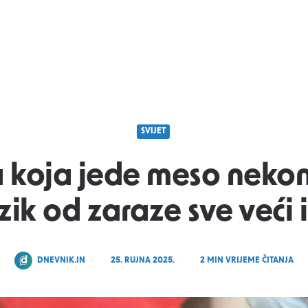
SVIJET
a koja jede meso nekon
Rizik od zaraze sve veći 
POSTED
DNEVNIK.IN
25. RUJNA 2025.
2
MIN VRIJEME ČITANJA
BY