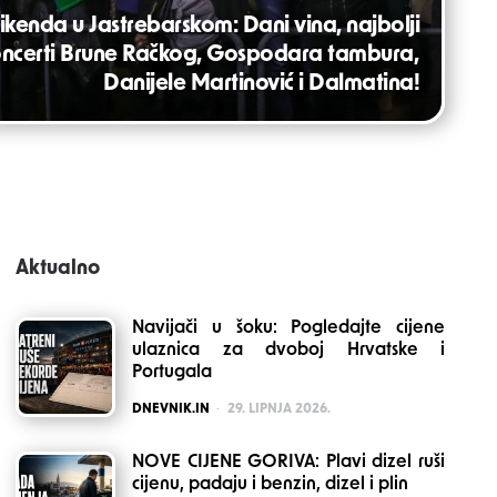
kenda u Jastrebarskom: Dani vina, najbolji
i koncerti Brune Račkog, Gospodara tambura,
Danijele Martinović i Dalmatina!
Aktualno
Navijači u šoku: Pogledajte cijene
ulaznica za dvoboj Hrvatske i
Portugala
POSTED
DNEVNIK.IN
29. LIPNJA 2026.
NOVE CIJENE GORIVA: Plavi dizel ruši
cijenu, padaju i benzin, dizel i plin