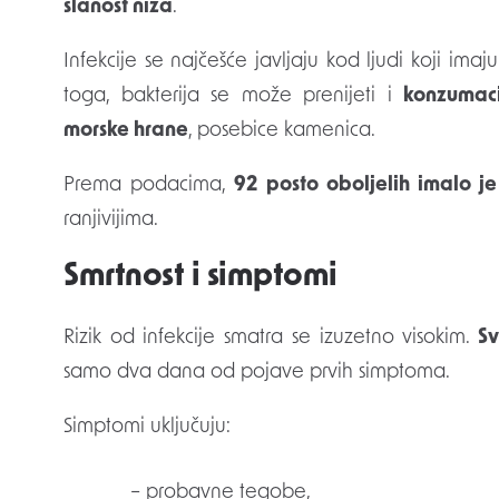
slanost niža
.
Infekcije se najčešće javljaju kod ljudi koji imaj
toga, bakterija se može prenijeti i
konzumaci
morske hrane
, posebice kamenica.
Prema podacima,
92 posto oboljelih imalo j
ranjivijima.
Smrtnost i simptomi
Rizik od infekcije smatra se izuzetno visokim.
S
samo dva dana od pojave prvih simptoma.
Simptomi uključuju:
– probavne tegobe,