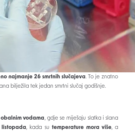
 kao
“bakterija koja jede meso”
, bilježi značajan
 obalnim područjima. Prema izvješću
Ministarstva
ičkoj saveznoj državi već
pet osoba preminulo
,
no najmanje 26 smrtnih slučajeva
. To je znatno
na bilježila tek jedan smrtni slučaj godišnje.
 obalnim vodama
, gdje se miješaju slatka i slana
 listopada
, kada su
temperature mora više
, a