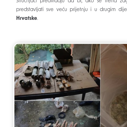
Stručnjaci predviđaju da bi, ako se trend za
predstavljati sve veću prijetnju i u drugim dije
Hrvatske
.
Post
navigation