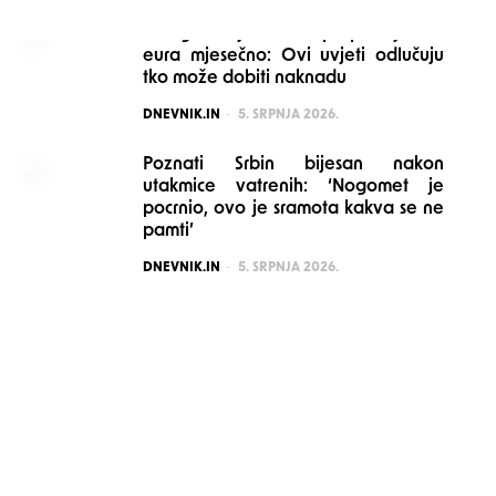
Mnogi stariji možda propuštaju 160
eura mjesečno: Ovi uvjeti odlučuju
tko može dobiti naknadu
POSTED
DNEVNIK.IN
5. SRPNJA 2026.
Poznati Srbin bijesan nakon
utakmice vatrenih: ‘Nogomet je
pocrnio, ovo je sramota kakva se ne
pamti’
POSTED
DNEVNIK.IN
5. SRPNJA 2026.