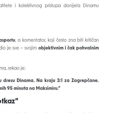
litete i kolektivnog pristupa donijela Dinamu
asportu
, a komentator, koji često zna biti kritičan
io je sve – svojim
objektivnim i čak pohvalnim
ma, rekao je:
l u dresu Dinama. Na kraju 3:1 za Zagrepčane.
nih 95 minuta na Maksimiru.”
otkaz”