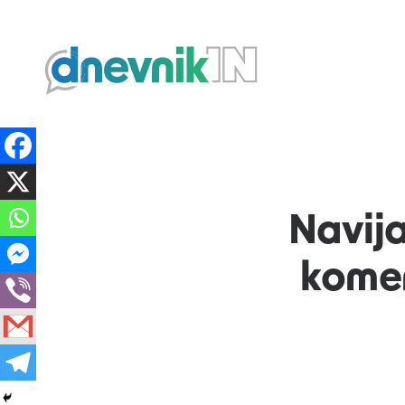
Dnevnik.in
Navijač
komen