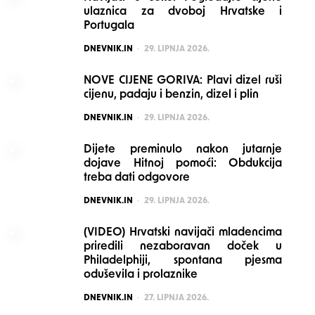
ulaznica za dvoboj Hrvatske i
Portugala
POSTED
DNEVNIK.IN
29. LIPNJA 2026.
NOVE CIJENE GORIVA: Plavi dizel ruši
cijenu, padaju i benzin, dizel i plin
POSTED
DNEVNIK.IN
29. LIPNJA 2026.
Dijete preminulo nakon jutarnje
dojave Hitnoj pomoći: Obdukcija
treba dati odgovore
POSTED
DNEVNIK.IN
29. LIPNJA 2026.
(VIDEO) Hrvatski navijači mladencima
priredili nezaboravan doček u
Philadelphiji, spontana pjesma
oduševila i prolaznike
POSTED
DNEVNIK.IN
27. LIPNJA 2026.