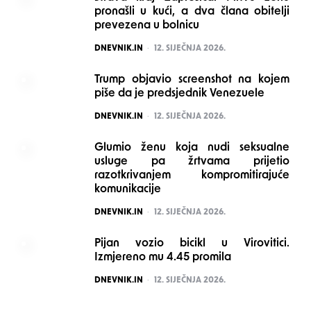
pronašli u kući, a dva člana obitelji
prevezena u bolnicu
POSTED
DNEVNIK.IN
12. SIJEČNJA 2026.
Trump objavio screenshot na kojem
piše da je predsjednik Venezuele
POSTED
DNEVNIK.IN
12. SIJEČNJA 2026.
Glumio ženu koja nudi seksualne
usluge pa žrtvama prijetio
razotkrivanjem kompromitirajuće
komunikacije
POSTED
DNEVNIK.IN
12. SIJEČNJA 2026.
Pijan vozio bicikl u Virovitici.
Izmjereno mu 4.45 promila
POSTED
DNEVNIK.IN
12. SIJEČNJA 2026.