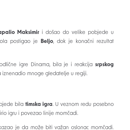
apalio Maksimir
i došao do velike pobjede u
ola postigao je
Beljo
, dok je konačni rezultat
odlične igre Dinama, bila je i reakcija
srpskog
ima iznenadio mnoge gledatelje u regiji.
objede bila
timska igra
. U veznom redu posebno
irio igru i povezao linije momčadi.
pokazao je da može biti važan oslonac momčadi.