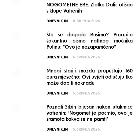
NOGOMETNE ERE: Zlatko Dalić otišao
s klupe Vatrenih
POSTED
DNEVNIK.IN
8. SRPNJA 2026.
Što se događa Rusima? Procurilo
šokantno pismo naftnog moćnika
Putinu: “Ovo je nezapamćeno”
POSTED
DNEVNIK.IN
6. SRPNJA 2026.
Mnogi stariji možda propuštaju 160
eura mjesečno: Ovi uvjeti odlučuju tko
može dobiti naknadu
POSTED
DNEVNIK.IN
5. SRPNJA 2026.
Poznati Srbin bijesan nakon utakmice
vatrenih: ‘Nogomet je pocrnio, ovo je
sramota kakva se ne pamti’
POSTED
DNEVNIK.IN
5. SRPNJA 2026.