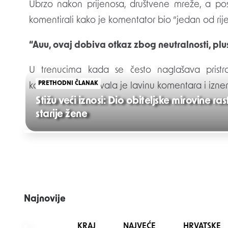
Ubrzo nakon prijenosa, društvene mreže, a p
komentirali kako je komentator bio “jedan od rijetk
“Auu, ovaj dobiva otkaz zbog neutralnosti, plu
U trenucima kada se često naglašava pristra
PRETHODNI ČLANAK
komentatora izazvala je lavinu komentara i iznen
Stižu veći iznosi: Dio obiteljske mirovine ra
starije žene
Post
navigation
Najnovije
KRAJ NAJVEĆE HRVATSKE