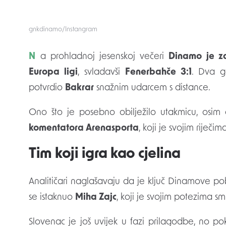
gnkdinamo/Instangram
Na prohladnoj jesenskoj večeri
Dinamo je z
Europa ligi
, svladavši
Fenerbahče 3:1
. Dva g
potvrdio
Bakrar
snažnim udarcem s distance.
Ono što je posebno obilježilo utakmicu, osim 
komentatora Arenasporta
, koji je svojim riječ
Tim koji igra kao cjelina
Analitičari naglašavaju da je ključ Dinamove p
se istaknuo
Miha Zajc
, koji je svojim potezima sm
Slovenac je još uvijek u fazi prilagodbe, no 