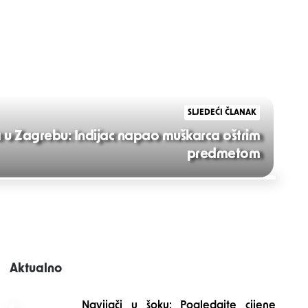
SLJEDEĆI ČLANAK
 u Zagrebu: Indijac napao muškarca oštrim
predmetom
Aktualno
Navijači u šoku: Pogledajte cijene