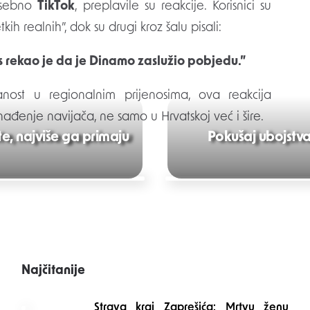
osebno
TikTok
, preplavile su reakcije. Korisnici su
ih realnih”, dok su drugi kroz šalu pisali:
s rekao je da je Dinamo zaslužio pobjedu.”
nost u regionalnim prijenosima, ova reakcija
ađenje navijača, ne samo u Hrvatskoj već i šire.
ste, najviše ga primaju
Pokušaj ubojstva
Najčitanije
Strava kraj Zaprešića: Mrtvu ženu