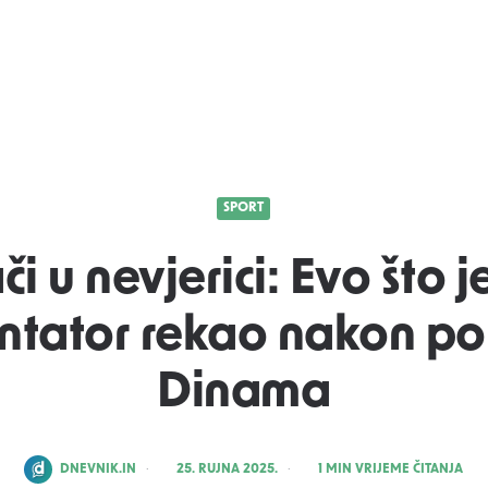
SPORT
i u nevjerici: Evo što j
tator rekao nakon p
Dinama
POSTED
DNEVNIK.IN
25. RUJNA 2025.
1
MIN VRIJEME ČITANJA
BY