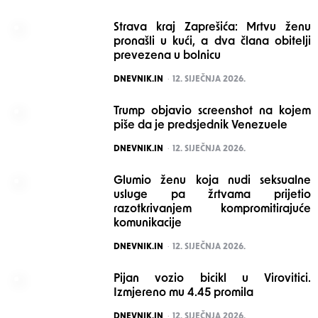
Strava kraj Zaprešića: Mrtvu ženu
pronašli u kući, a dva člana obitelji
prevezena u bolnicu
POSTED
DNEVNIK.IN
12. SIJEČNJA 2026.
Trump objavio screenshot na kojem
piše da je predsjednik Venezuele
POSTED
DNEVNIK.IN
12. SIJEČNJA 2026.
Glumio ženu koja nudi seksualne
usluge pa žrtvama prijetio
razotkrivanjem kompromitirajuće
komunikacije
POSTED
DNEVNIK.IN
12. SIJEČNJA 2026.
Pijan vozio bicikl u Virovitici.
Izmjereno mu 4.45 promila
POSTED
DNEVNIK.IN
12. SIJEČNJA 2026.