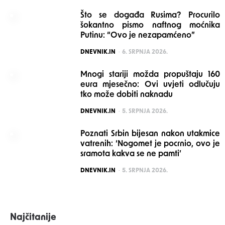
Što se događa Rusima? Procurilo
šokantno pismo naftnog moćnika
Putinu: “Ovo je nezapamćeno”
POSTED
DNEVNIK.IN
6. SRPNJA 2026.
Mnogi stariji možda propuštaju 160
eura mjesečno: Ovi uvjeti odlučuju
tko može dobiti naknadu
POSTED
DNEVNIK.IN
5. SRPNJA 2026.
Poznati Srbin bijesan nakon utakmice
vatrenih: ‘Nogomet je pocrnio, ovo je
sramota kakva se ne pamti’
POSTED
DNEVNIK.IN
5. SRPNJA 2026.
Najčitanije