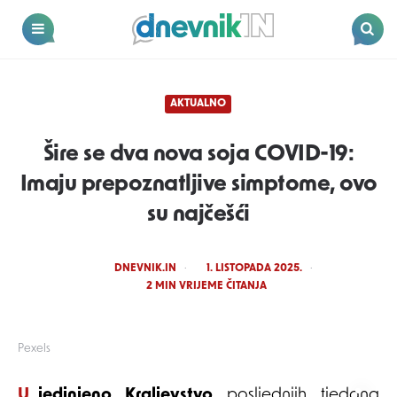
Dnevnik.in
Menu
Search
AKTUALNO
Šire se dva nova soja COVID-19:
Imaju prepoznatljive simptome, ovo
su najčešći
POSTED
DNEVNIK.IN
1. LISTOPADA 2025.
BY
2
MIN VRIJEME ČITANJA
Pexels
Ujedinjeno Kraljevstvo
posljednjih tjedana