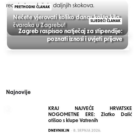
reagirale u slučaju daljnjih skokova.
PRETHODNI ČLANAK
Nećete vjerovati koliko danas košta kila
SLJEDEĆI ČLANAK
čvaraka u Zagrebu!
Zagreb raspisao natječaj za stipendije:
Post
poznati iznosi i uvjeti prijave
navigation
Najnovije
KRAJ NAJVEĆE HRVATSKE
NOGOMETNE ERE: Zlatko Dalić
otišao s klupe Vatrenih
POSTED
DNEVNIK.IN
8. SRPNJA 2026.