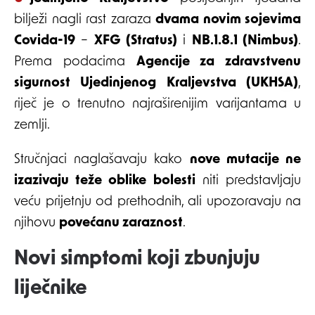
bilježi nagli rast zaraza
dvama novim sojevima
Covida-19
–
XFG (Stratus)
i
NB.1.8.1 (Nimbus)
.
Prema podacima
Agencije za zdravstvenu
sigurnost Ujedinjenog Kraljevstva (UKHSA)
,
riječ je o trenutno najraširenijim varijantama u
zemlji.
Stručnjaci naglašavaju kako
nove mutacije ne
izazivaju teže oblike bolesti
niti predstavljaju
veću prijetnju od prethodnih, ali upozoravaju na
njihovu
povećanu zaraznost
.
Novi simptomi koji zbunjuju
liječnike