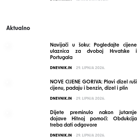
Aktualno
Navijači u šoku: Pogledajte cijene
ulaznica za dvoboj Hrvatske i
Portugala
POSTED
DNEVNIK.IN
29. LIPNJA 2026.
NOVE CIJENE GORIVA: Plavi dizel ruši
cijenu, padaju i benzin, dizel i plin
POSTED
DNEVNIK.IN
29. LIPNJA 2026.
Dijete preminulo nakon jutarnje
dojave Hitnoj pomoći: Obdukcija
treba dati odgovore
POSTED
DNEVNIK.IN
29. LIPNJA 2026.