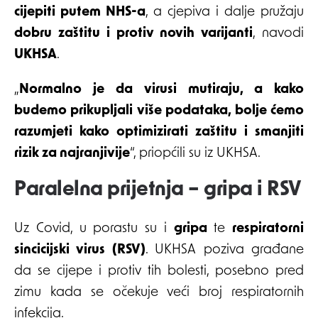
cijepiti putem NHS-a
, a cjepiva i dalje pružaju
dobru zaštitu i protiv novih varijanti
, navodi
UKHSA
.
„
Normalno je da virusi mutiraju, a kako
budemo prikupljali više podataka, bolje ćemo
razumjeti kako optimizirati zaštitu i smanjiti
rizik za najranjivije
“, priopćili su iz UKHSA.
Paralelna prijetnja – gripa i RSV
Uz Covid, u porastu su i
gripa
te
respiratorni
sincicijski virus (RSV)
. UKHSA poziva građane
da se cijepe i protiv tih bolesti, posebno pred
zimu kada se očekuje veći broj respiratornih
infekcija.