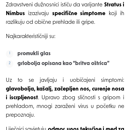
Zdravstveni dužnosnici ističu da varijante
Stratus i
Nimbus
izazivaju
specifične simptome
koji ih
razlikuju od obične prehlade ili gripe.
Najkarakterističniji su:
promukli glas
grlobolja opisana kao “britva oštrica”
Uz to se javljaju i uobičajeni simptomi:
glavobolja, kašalj, začepljen nos, curenje nosa
i iscrpljenost
. Upravo zbog sličnosti s gripom i
prehladom, mnogi zaraženi virus u početku ne
prepoznaju.
Liječnici savjetuju
odmor, unos tekućine i med za