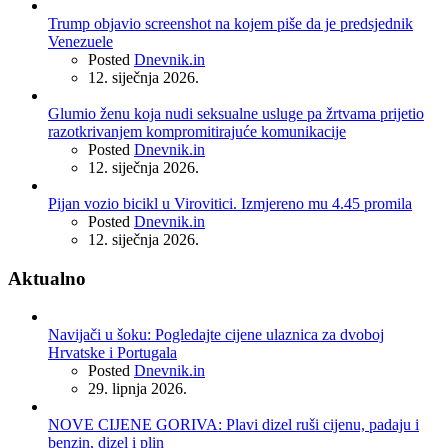
Trump objavio screenshot na kojem piše da je predsjednik
Venezuele
Posted
Dnevnik.in
12. siječnja 2026.
Glumio ženu koja nudi seksualne usluge pa žrtvama prijetio
razotkrivanjem kompromitirajuće komunikacije
Posted
Dnevnik.in
12. siječnja 2026.
Pijan vozio bicikl u Virovitici. Izmjereno mu 4.45 promila
Posted
Dnevnik.in
12. siječnja 2026.
Aktualno
Navijači u šoku: Pogledajte cijene ulaznica za dvoboj
Hrvatske i Portugala
Posted
Dnevnik.in
29. lipnja 2026.
NOVE CIJENE GORIVA: Plavi dizel ruši cijenu, padaju i
benzin, dizel i plin