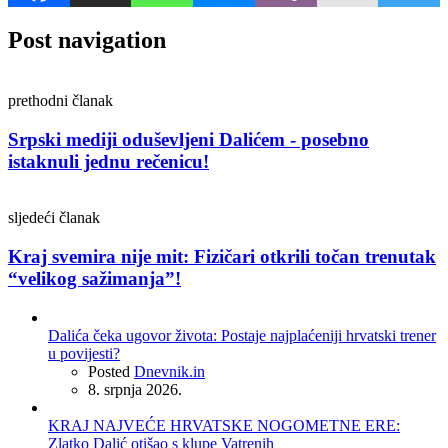
Post navigation
prethodni članak
Srpski mediji oduševljeni Dalićem - posebno
istaknuli jednu rečenicu!
sljedeći članak
Kraj svemira nije mit: Fizičari otkrili točan trenutak
“velikog sažimanja”!
Dalića čeka ugovor života: Postaje najplaćeniji hrvatski trener
u povijesti?
Posted
Dnevnik.in
8. srpnja 2026.
KRAJ NAJVEĆE HRVATSKE NOGOMETNE ERE:
Zlatko Dalić otišao s klupe Vatrenih