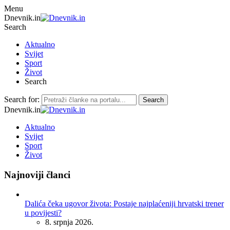
Menu
Dnevnik.in
Search
Aktualno
Svijet
Sport
Život
Search
Search for:
Search
Dnevnik.in
Aktualno
Svijet
Sport
Život
Najnoviji članci
Dalića čeka ugovor života: Postaje najplaćeniji hrvatski trener
u povijesti?
8. srpnja 2026.