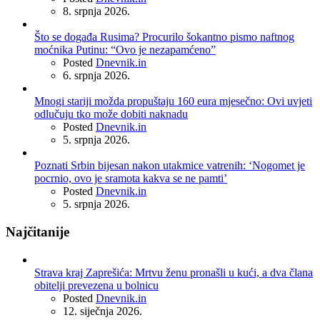
8. srpnja 2026.
Što se događa Rusima? Procurilo šokantno pismo naftnog
moćnika Putinu: “Ovo je nezapamćeno”
Posted
Dnevnik.in
6. srpnja 2026.
Mnogi stariji možda propuštaju 160 eura mjesečno: Ovi uvjeti
odlučuju tko može dobiti naknadu
Posted
Dnevnik.in
5. srpnja 2026.
Poznati Srbin bijesan nakon utakmice vatrenih: ‘Nogomet je
pocrnio, ovo je sramota kakva se ne pamti’
Posted
Dnevnik.in
5. srpnja 2026.
Najčitanije
Strava kraj Zaprešića: Mrtvu ženu pronašli u kući, a dva člana
obitelji prevezena u bolnicu
Posted
Dnevnik.in
12. siječnja 2026.