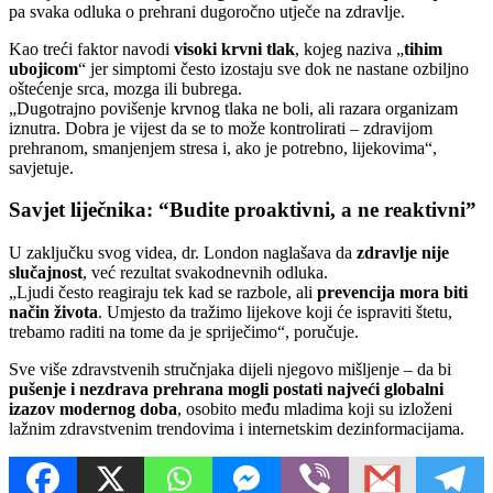
pa svaka odluka o prehrani dugoročno utječe na zdravlje.
Kao treći faktor navodi
visoki krvni tlak
, kojeg naziva „
tihim
ubojicom
“ jer simptomi često izostaju sve dok ne nastane ozbiljno
oštećenje srca, mozga ili bubrega.
„Dugotrajno povišenje krvnog tlaka ne boli, ali razara organizam
iznutra. Dobra je vijest da se to može kontrolirati – zdravijom
prehranom, smanjenjem stresa i, ako je potrebno, lijekovima“,
savjetuje.
Savjet liječnika: “Budite proaktivni, a ne reaktivni”
U zaključku svog videa, dr. London naglašava da
zdravlje nije
slučajnost
, već rezultat svakodnevnih odluka.
„Ljudi često reagiraju tek kad se razbole, ali
prevencija mora biti
način života
. Umjesto da tražimo lijekove koji će ispraviti štetu,
trebamo raditi na tome da je spriječimo“, poručuje.
Sve više zdravstvenih stručnjaka dijeli njegovo mišljenje – da bi
pušenje i nezdrava prehrana mogli postati najveći globalni
izazov modernog doba
, osobito među mladima koji su izloženi
lažnim zdravstvenim trendovima i internetskim dezinformacijama.