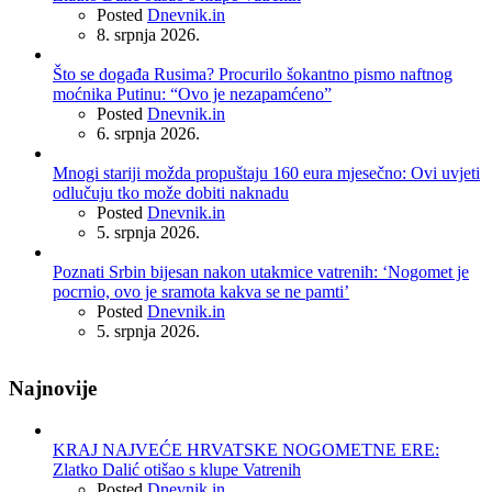
Posted
Dnevnik.in
8. srpnja 2026.
Što se događa Rusima? Procurilo šokantno pismo naftnog
moćnika Putinu: “Ovo je nezapamćeno”
Posted
Dnevnik.in
6. srpnja 2026.
Mnogi stariji možda propuštaju 160 eura mjesečno: Ovi uvjeti
odlučuju tko može dobiti naknadu
Posted
Dnevnik.in
5. srpnja 2026.
Poznati Srbin bijesan nakon utakmice vatrenih: ‘Nogomet je
pocrnio, ovo je sramota kakva se ne pamti’
Posted
Dnevnik.in
5. srpnja 2026.
Najnovije
KRAJ NAJVEĆE HRVATSKE NOGOMETNE ERE:
Zlatko Dalić otišao s klupe Vatrenih
Posted
Dnevnik.in