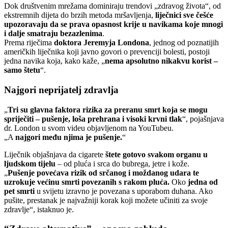
Dok društvenim mrežama dominiraju trendovi „zdravog života“, od
ekstremnih dijeta do brzih metoda mršavljenja,
liječnici sve češće
upozoravaju da se prava opasnost krije u navikama koje mnogi
i dalje smatraju bezazlenima
.
Prema riječima
doktora Jeremyja Londona
, jednog od poznatijih
američkih liječnika koji javno govori o prevenciji bolesti, postoji
jedna navika koja, kako kaže, „
nema apsolutno nikakvu korist –
samo štetu
“.
Najgori neprijatelj zdravlja
„
Tri su glavna faktora rizika za preranu smrt koja se mogu
spriječiti – pušenje, loša prehrana i visoki krvni tlak
“, pojašnjava
dr. London u svom videu objavljenom na YouTubeu.
„A
najgori među njima je pušenje.
“
Liječnik objašnjava da cigarete
štete gotovo svakom organu u
ljudskom tijelu
– od pluća i srca do bubrega, jetre i kože.
„
Pušenje povećava rizik od srčanog i moždanog udara te
uzrokuje većinu smrti povezanih s rakom pluća.
Oko
jedna od
pet smrti
u svijetu izravno je povezana s uporabom duhana. Ako
pušite, prestanak je najvažniji korak koji možete učiniti za svoje
zdravlje“, istaknuo je.