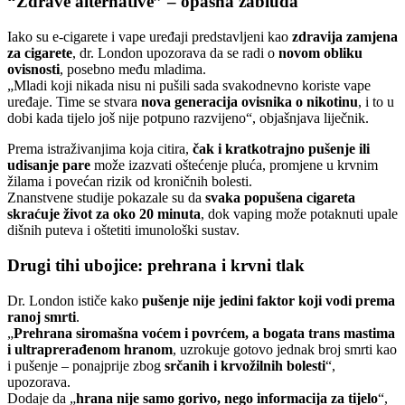
“Zdrave alternative” – opasna zabluda
Iako su e-cigarete i vape uređaji predstavljeni kao
zdravija zamjena
za cigarete
, dr. London upozorava da se radi o
novom obliku
ovisnosti
, posebno među mladima.
„Mladi koji nikada nisu ni pušili sada svakodnevno koriste vape
uređaje. Time se stvara
nova generacija ovisnika o nikotinu
, i to u
dobi kada tijelo još nije potpuno razvijeno“, objašnjava liječnik.
Prema istraživanjima koja citira,
čak i kratkotrajno pušenje ili
udisanje pare
može izazvati oštećenje pluća, promjene u krvnim
žilama i povećan rizik od kroničnih bolesti.
Znanstvene studije pokazale su da
svaka popušena cigareta
skraćuje život za oko 20 minuta
, dok vaping može potaknuti upale
dišnih puteva i oštetiti imunološki sustav.
Drugi tihi ubojice: prehrana i krvni tlak
Dr. London ističe kako
pušenje nije jedini faktor koji vodi prema
ranoj smrti
.
„
Prehrana siromašna voćem i povrćem, a bogata trans mastima
i ultraprerađenom hranom
, uzrokuje gotovo jednak broj smrti kao
i pušenje – ponajprije zbog
srčanih i krvožilnih bolesti
“,
upozorava.
Dodaje da „
hrana nije samo gorivo, nego informacija za tijelo
“,