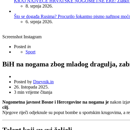
KRAJ NAJVEĆE HRVATSKE NOGOMETNE ERE: Zlatko Dalić 
8. srpnja 2026.
Što se događa Rusima? Procurilo šokantno pismo naftnog moć
6. srpnja 2026.
Screenshot Instagram
Posted
in
Sport
BiH na nogama zbog mladog dragulja, zabio
Posted by
Dnevnik.in
26. listopada 2025.
3
min vrijeme čitanja
Nogometna javnost Bosne i Hercegovine na nogama je
nakon izja
cilj
.
Njegove riječi odjeknule su poput bombe u sportskim krugovima, a rea