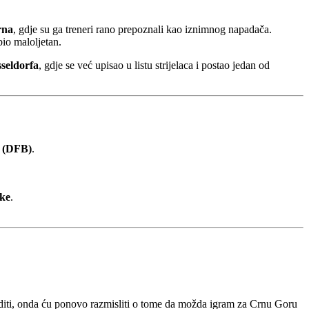
rna
, gdje su ga treneri rano prepoznali kao iznimnog napadača.
 bio maloljetan.
sseldorfa
, gdje se već upisao u listu strijelaca i postao jedan od
 (DFB)
.
ke
.
oditi, onda ću ponovo razmisliti o tome da možda igram za Crnu Goru