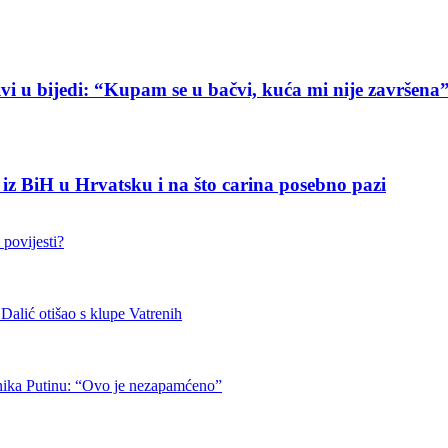
vi u bijedi: “Kupam se u bačvi, kuća mi nije završena
e iz BiH u Hrvatsku i na što carina posebno pazi
 povijesti?
otišao s klupe Vatrenih
nika Putinu: “Ovo je nezapamćeno”