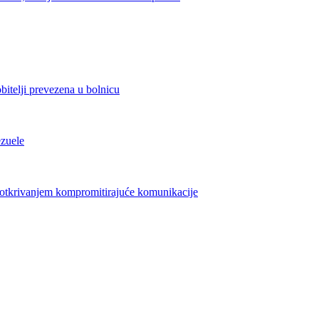
bitelji prevezena u bolnicu
ezuele
azotkrivanjem kompromitirajuće komunikacije