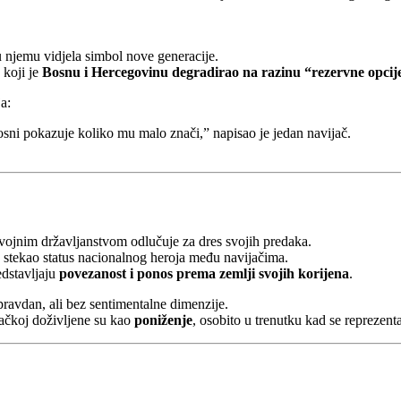
u njemu vidjela simbol nove generacije.
 koji je
Bosnu i Hercegovinu degradirao na razinu “rezervne opcij
a:
osni pokazuje koliko mu malo znači,” napisao je jedan navijač.
dvojnim državljanstvom odlučuje za dres svojih predaka.
e stekao status nacionalnog heroja među navijačima.
edstavljaju
povezanost i ponos prema zemlji svojih korijena
.
avdan, ali bez sentimentalne dimenzije.
mačkoj doživljene su kao
poniženje
, osobito u trenutku kad se reprezen