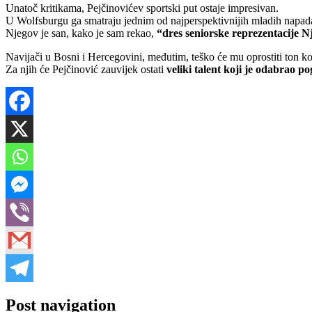
Unatoč kritikama, Pejčinovićev sportski put ostaje impresivan.
U Wolfsburgu ga smatraju jednim od najperspektivnijih mladih napada
Njegov je san, kako je sam rekao,
“dres seniorske reprezentacije N
Navijači u Bosni i Hercegovini, međutim, teško će mu oprostiti ton ko
Za njih će Pejčinović zauvijek ostati
veliki talent koji je odabrao p
Post navigation