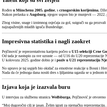
Talent koji su svi željeli
Rođen
u Münchenu 2005. godine
, s
crnogorskim korijenima
, Dže
Nakon prelaska u
Augsburg
, njegov uspon bio je munjevit — 2022.
Zbog visine, snage i iznimnog osjećaja za gol, suigrači su ga prozvali
najzapaženijih mladih igrača Bundeslige.
Impresivna statistika i nagli zaokret
Pejčinović je reprezentativnu karijeru počeo u
U15 selekciji Crne Go
Od tada je nastupio za sve uzraste — od U16 do U20 reprezentacije
U kolovozu 2025. godine dobio je i
poziv u U21 reprezentaciju N
No upravo je taj uspjeh bio okidač za emotivne reakcije u Bosni i He
Nada da će jednoga dana nositi dres s ljiljanima ugasila se u jednom 
Izjava koja je izazvala buru
U intervjuu za službenu stranicu
Wolfsburga
, Pejčinović je otvoreno
“Moj dugoročni cilj je jasan. Želim igrati za njemačku reprezentaci