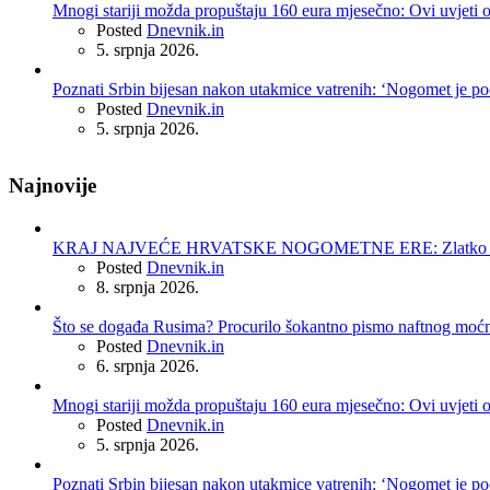
Mnogi stariji možda propuštaju 160 eura mjesečno: Ovi uvjeti 
Posted
Dnevnik.in
5. srpnja 2026.
Poznati Srbin bijesan nakon utakmice vatrenih: ‘Nogomet je po
Posted
Dnevnik.in
5. srpnja 2026.
Najnovije
KRAJ NAJVEĆE HRVATSKE NOGOMETNE ERE: Zlatko Dalić 
Posted
Dnevnik.in
8. srpnja 2026.
Što se događa Rusima? Procurilo šokantno pismo naftnog moć
Posted
Dnevnik.in
6. srpnja 2026.
Mnogi stariji možda propuštaju 160 eura mjesečno: Ovi uvjeti 
Posted
Dnevnik.in
5. srpnja 2026.
Poznati Srbin bijesan nakon utakmice vatrenih: ‘Nogomet je po