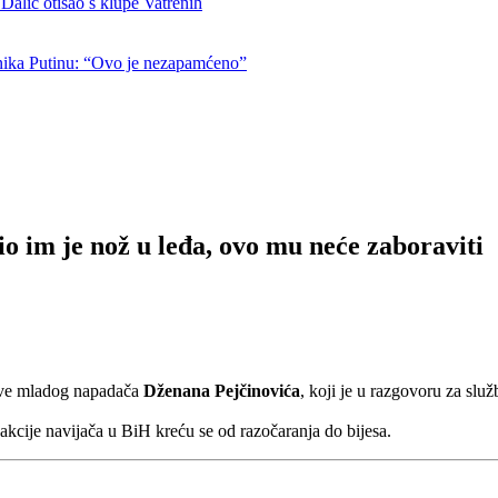
otišao s klupe Vatrenih
nika Putinu: “Ovo je nezapamćeno”
 im je nož u leđa, ovo mu neće zaboraviti
ve mladog napadača
Dženana Pejčinovića
, koji je u razgovoru za sl
kcije navijača u BiH kreću se od razočaranja do bijesa.