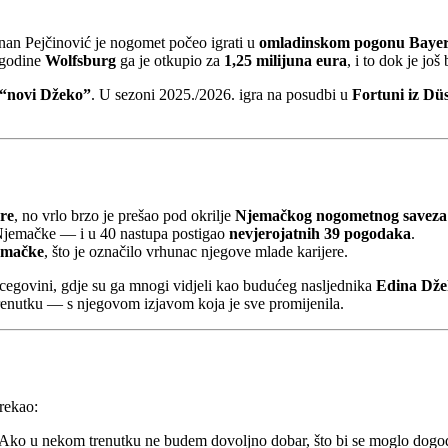
nan Pejčinović je nogomet počeo igrati u
omladinskom pogonu Baye
 godine
Wolfsburg
ga je otkupio za
1,25 milijuna eura
, i to dok je još
“novi Džeko”
. U sezoni 2025./2026. igra na posudbi u
Fortuni iz Dü
re
, no vrlo brzo je prešao pod okrilje
Njemačkog nogometnog saveza
 Njemačke — i u 40 nastupa postigao
nevjerojatnih 39 pogodaka
.
jemačke
, što je označilo vrhunac njegove mlade karijere.
rcegovini, gdje su ga mnogi vidjeli kao budućeg nasljednika
Edina Dže
trenutku — s njegovom izjavom koja je sve promijenila.
 rekao:
ju. Ako u nekom trenutku ne budem dovoljno dobar, što bi se moglo dog