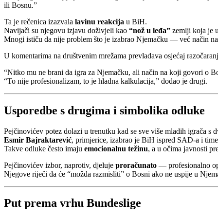
ili Bosnu.”
Ta je rečenica izazvala
lavinu reakcija
u BiH.
Navijači su njegovu izjavu doživjeli kao
“nož u leđa”
zemlji koja je 
Mnogi ističu da nije problem što je izabrao Njemačku — već način na
U komentarima na društvenim mrežama prevladava osjećaj razočaranj
“Nitko mu ne brani da igra za Njemačku, ali način na koji govori o B
“To nije profesionalizam, to je hladna kalkulacija,” dodao je drugi.
Usporedbe s drugima i simbolika odluke
Pejčinovićev potez dolazi u trenutku kad se sve više mladih igrača s 
Esmir Bajraktarević
, primjerice, izabrao je BiH ispred SAD-a i tim
Takve odluke često imaju
emocionalnu težinu
, a u očima javnosti pr
Pejčinovićev izbor, naprotiv, djeluje
proračunato
— profesionalno opr
Njegove riječi da će “možda razmisliti” o Bosni ako ne uspije u Nje
Put prema vrhu Bundeslige