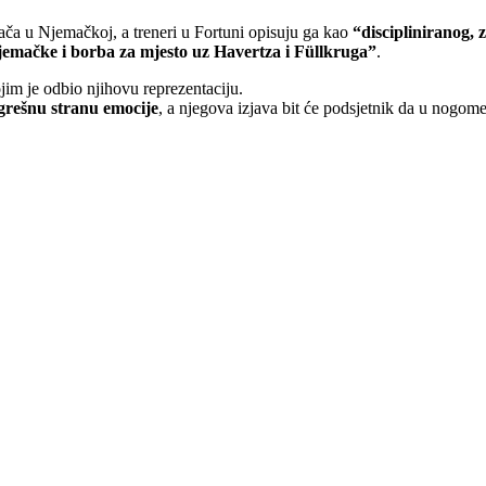
ča u Njemačkoj, a treneri u Fortuni opisuju ga kao
“discipliniranog, 
jemačke i borba za mjesto uz Havertza i Füllkruga”
.
jim je odbio njihovu reprezentaciju.
ogrešnu stranu emocije
, a njegova izjava bit će podsjetnik da u nogo