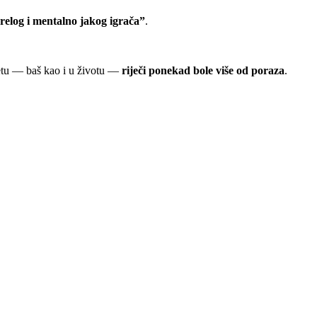
zrelog i mentalno jakog igrača”
.
metu — baš kao i u životu —
riječi ponekad bole više od poraza
.