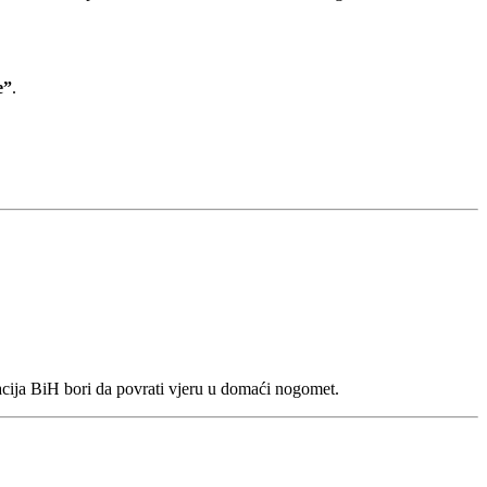
e”
.
tacija BiH bori da povrati vjeru u domaći nogomet.