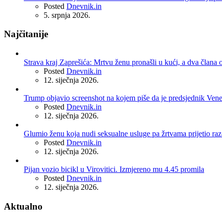
Posted
Dnevnik.in
5. srpnja 2026.
Najčitanije
Strava kraj Zaprešića: Mrtvu ženu pronašli u kući, a dva člana o
Posted
Dnevnik.in
12. siječnja 2026.
Trump objavio screenshot na kojem piše da je predsjednik Ven
Posted
Dnevnik.in
12. siječnja 2026.
Glumio ženu koja nudi seksualne usluge pa žrtvama prijetio r
Posted
Dnevnik.in
12. siječnja 2026.
Pijan vozio bicikl u Virovitici. Izmjereno mu 4.45 promila
Posted
Dnevnik.in
12. siječnja 2026.
Aktualno