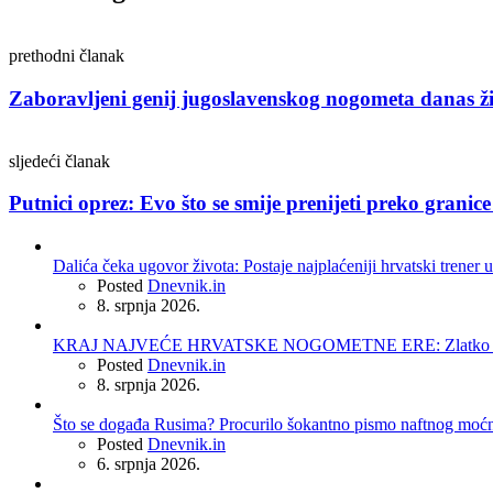
prethodni članak
Zaboravljeni genij jugoslavenskog nogometa danas ži
sljedeći članak
Putnici oprez: Evo što se smije prenijeti preko granic
Dalića čeka ugovor života: Postaje najplaćeniji hrvatski trener u
Posted
Dnevnik.in
8. srpnja 2026.
KRAJ NAJVEĆE HRVATSKE NOGOMETNE ERE: Zlatko Dalić 
Posted
Dnevnik.in
8. srpnja 2026.
Što se događa Rusima? Procurilo šokantno pismo naftnog moć
Posted
Dnevnik.in
6. srpnja 2026.