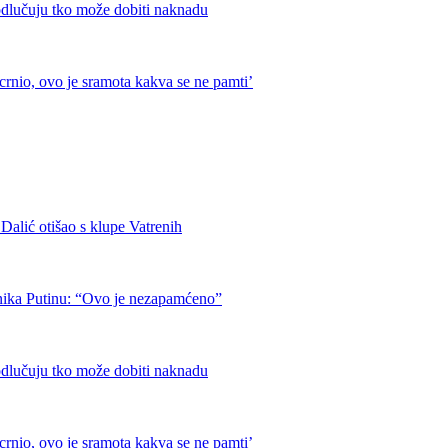
odlučuju tko može dobiti naknadu
crnio, ovo je sramota kakva se ne pamti’
otišao s klupe Vatrenih
nika Putinu: “Ovo je nezapamćeno”
odlučuju tko može dobiti naknadu
crnio, ovo je sramota kakva se ne pamti’