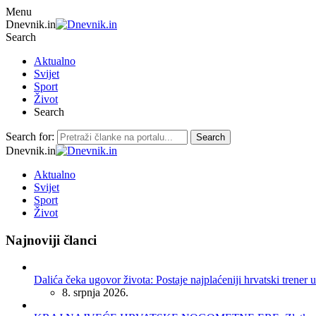
Menu
Dnevnik.in
Search
Aktualno
Svijet
Sport
Život
Search
Search for:
Search
Dnevnik.in
Aktualno
Svijet
Sport
Život
Najnoviji članci
Dalića čeka ugovor života: Postaje najplaćeniji hrvatski trener u
8. srpnja 2026.