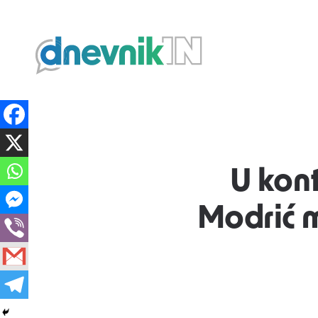
Dnevnik.in
U kon
Modrić m