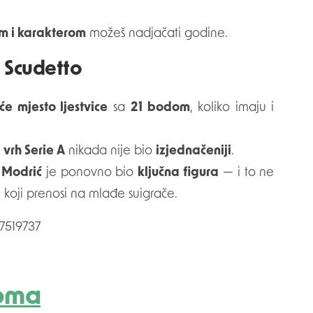
om i karakterom
možeš nadjačati godine.
a Scudetto
će mjesto ljestvice
sa
21 bodom
, koliko imaju i
a
vrh Serie A
nikada nije bio
izjednačeniji
.
,
Modrić
je ponovno bio
ključna figura
— i to ne
a
koji prenosi na mlađe suigrače.
87519737
oma