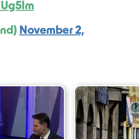
4ZUg5lm
and)
November 2,