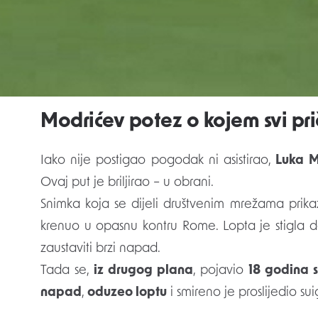
nastavku
preuzeo kontrolu
i stvarao sve više opa
Gosti su u samoj završnici imali
veliku priliku za
obranio
jedanaesterac Paula Dybale
, čime j
za vrh Serie A.
Modrićev potez o kojem svi pri
Iako nije postigao pogodak ni asistirao,
Luka M
Ovaj put je briljirao – u obrani.
Snimka koja se dijeli društvenim mrežama prik
krenuo u opasnu kontru Rome. Lopta je stigla do
zaustaviti brzi napad.
Tada se,
iz drugog plana
, pojavio
18 godina s
napad
,
oduzeo loptu
i smireno je proslijedio su