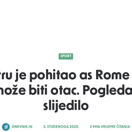
SPORT
tru je pohitao as Rome
ože biti otac. Pogledaj
slijedilo
POSTED
DNEVNIK.IN
3. STUDENOGA 2025.
2
MIN VRIJEME ČITANJA
BY