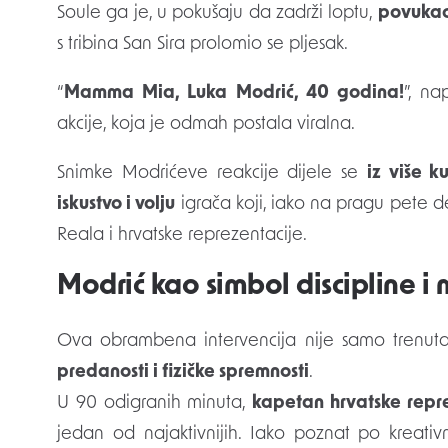
Soule ga je, u pokušaju da zadrži loptu,
povukao
s tribina San Sira prolomio se pljesak.
“
Mamma Mia, Luka Modrić, 40 godina!
”, na
akcije, koja je odmah postala viralna.
Snimke Modrićeve reakcije dijele se
iz više k
iskustvo i volju
igrača koji, iako na pragu pete d
Reala i hrvatske reprezentacije.
Modrić kao simbol discipline i
Ova obrambena intervencija nije samo trenuta
predanosti i fizičke spremnosti
.
U 90 odigranih minuta,
kapetan hrvatske repr
jedan od najaktivnijih. Iako poznat po kreativn