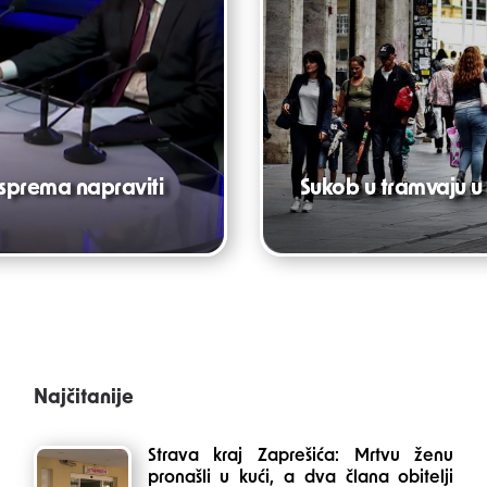
e sprema napraviti
Sukob u tramvaju u 
Najčitanije
Strava kraj Zaprešića: Mrtvu ženu
pronašli u kući, a dva člana obitelji