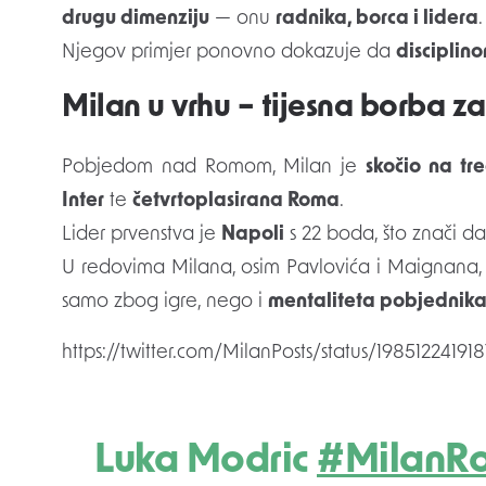
drugu dimenziju
— onu
radnika, borca i lidera
.
Njegov primjer ponovno dokazuje da
disciplin
Milan u vrhu – tijesna borba z
Pobjedom nad Romom, Milan je
skočio na tre
Inter
te
četvrtoplasirana Roma
.
Lider prvenstva je
Napoli
s 22 boda, što znači d
U redovima Milana, osim Pavlovića i Maignana
samo zbog igre, nego i
mentaliteta pobjednik
https://twitter.com/MilanPosts/status/19851224191
Luka Modric
#MilanR