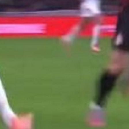
ru svladao
Romu 1:0
, a junak utakmice bio je —
ao jedini pogodak. No, ono o čemu se danas najviše
gije Luke Modrića
, koji je s 40 godina još jednom
e
sjajan nogometni tempo
, s prilikama na obje
ala nekoliko ozbiljnih pokušaja, dok je
Milan
u