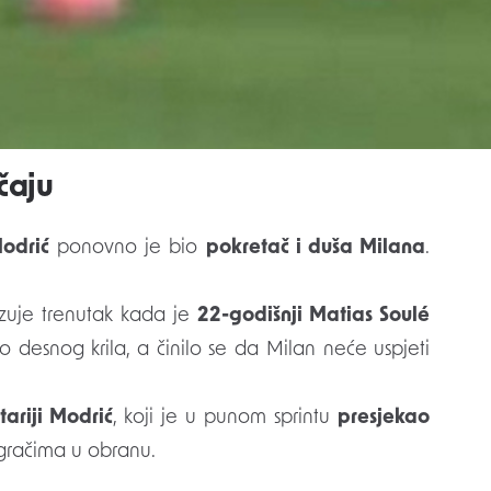
snosti.
 izjednačenje
, ali je
Mike Maignan
spektakularno
e
Rossonerima
sačuvao vrijedna
tri boda
u borbi
čaju
odrić
ponovno je bio
pokretač i duša Milana
.
azuje trenutak kada je
22-godišnji Matias Soulé
 desnog krila, a činilo se da Milan neće uspjeti
tariji Modrić
, koji je u punom sprintu
presjekao
igračima u obranu.