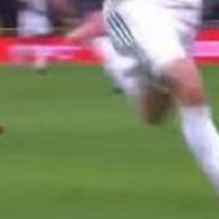
Screenshot: Twitter
U derbiju
10. kola Serie A
,
Milan
je na San Si
Strahinja Pavlović
, koji je u 39. minuti postig
priča nije samo rezultat, nego
novi trenutak ma
dokazao da vrijeme za njega – ne postoji.
Derbi pun tempa i prilika
Utakmica između Milana i Rome ponudila j
strane.
Roma
je u prvom dijelu dominirala i im