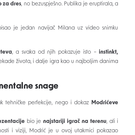
 za dres
, no bezuspješno. Publika je eruptirala, a
pisao je jedan navijač Milana uz video snimku
uteva
, a svaka od njih pokazuje isto –
instinkt,
ekade života, i dalje igra kao u najboljim danima
 mentalne snage
k tehničke perfekcije, nego i dokaz
Modrićeve
ezentacije
bio je
najstariji igrač na terenu
, ali i
osti i viziji, Modrić je u ovoj utakmici pokazao