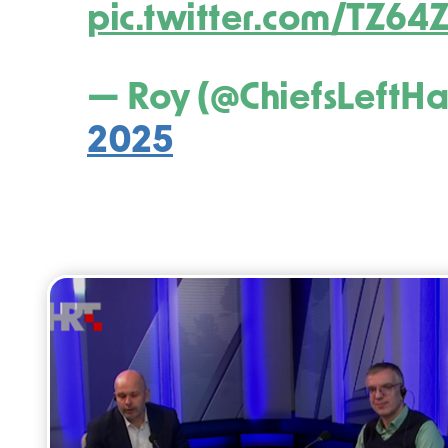
pic.twitter.com/TZ6
— Roy (@ChiefsLeftH
2025
Post
navigation