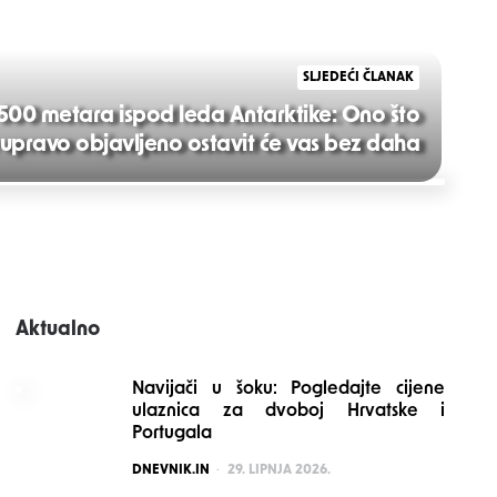
SLJEDEĆI ČLANAK
 500 metara ispod leda Antarktike: Ono što
 upravo objavljeno ostavit će vas bez daha
Aktualno
Navijači u šoku: Pogledajte cijene
ulaznica za dvoboj Hrvatske i
Portugala
POSTED
DNEVNIK.IN
29. LIPNJA 2026.