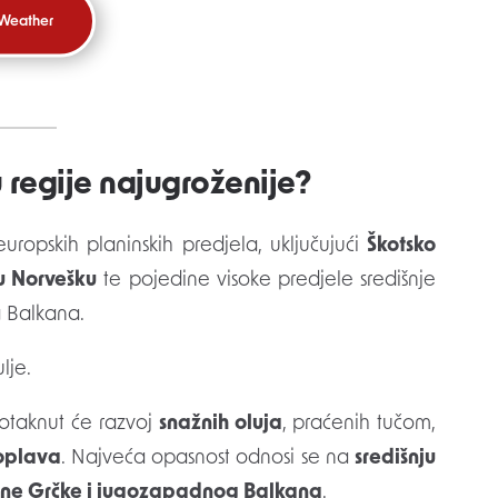
 Weather
u regije najugroženije?
uropskih planinskih predjela, uključujući
Škotsko
nu Norvešku
te pojedine visoke predjele središnje
g Balkana.
lje.
otaknut će razvoj
snažnih oluja
, praćenih tučom,
poplava
. Najveća opasnost odnosi se na
središnju
padne Grčke i jugozapadnog Balkana
.