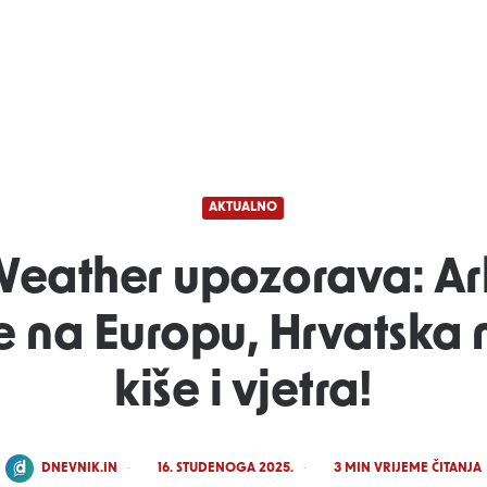
AKTUALNO
eather upozorava: Ark
e na Europu, Hrvatska
kiše i vjetra!
POSTED
DNEVNIK.IN
16. STUDENOGA 2025.
3
MIN VRIJEME ČITANJA
BY