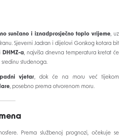
no sunčano i iznadprosječno toplo vrijeme
, uz
ranu. Sjeverni Jadran i dijelovi Gorskog kotara bit
zi
DHMZ-a
, najviša dnevna temperatura kretat će
a sredinu studenoga.
padni vjetar
, dok će na moru već tijekom
dare
, posebno prema otvorenom moru.
remena
tmosfere. Prema službenoj prognozi, očekuje se