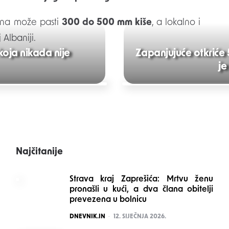
ana može pasti
300 do 500 mm kiše
, a lokalno i
 Albaniji.
koja nikada nije
Zapanjujuće otkriće
je
Najčitanije
Strava kraj Zaprešića: Mrtvu ženu
pronašli u kući, a dva člana obitelji
prevezena u bolnicu
POSTED
DNEVNIK.IN
12. SIJEČNJA 2026.