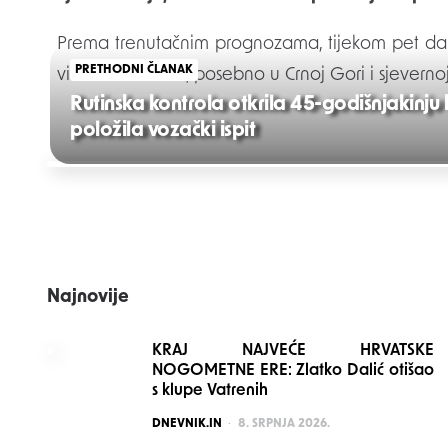
Prema trenutačnim prognozama, tijekom pet d
PRETHODNI ČLANAK
više od
700 mm
, posebno u Crnoj Gori i sjevernoj
Rutinska kontrola otkrila 45-godišnjakinju 
položila vozački ispit
Post
navigation
Najnovije
KRAJ NAJVEĆE HRVATSKE
NOGOMETNE ERE: Zlatko Dalić otišao
s klupe Vatrenih
POSTED
DNEVNIK.IN
8. SRPNJA 2026.