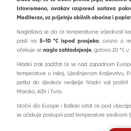
Istovremeno, ovakav raspored sustava pokr
Mediteran, uz prijetnju obilnih oborina i popla
Naglašava se da će temperaturne vrijednosti ko
pasti na
5–10 °C ispod prosjeka
, ovisno o r
očekuje se
naglo zahladnjenje
, gotovo 20 °C u
Hladni zrak zadržat će se nad zapadnom Europ
temperature u Irskoj, Ujedinjenom Kraljevstvu, F
petka do sljedeće nedjelje hladni val proširi
Maroko, Alžir i Tunis.
Istočni dio Europe i Balkan ostat će pod utjeca
se očekuje postupni pad temperature sredinom t