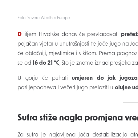
Foto: Severe Weather Europe
Diljem Hrvatske danas će prevladavati
pretež
pojačan vjetar u unutrašnjosti te jače jugo na Jad
će oblačniji, mjestimice i s kišom. Prema progno
se od
16 do 21 °C
, što je znatno iznad prosjeka z
U gorju će puhati
umjeren do jak jugoza
poslijepodneva i večeri jugo prelaziti u
olujne u
Sutra stiže nagla promjena v
Za sutra je najavljena jača destabilizacija a