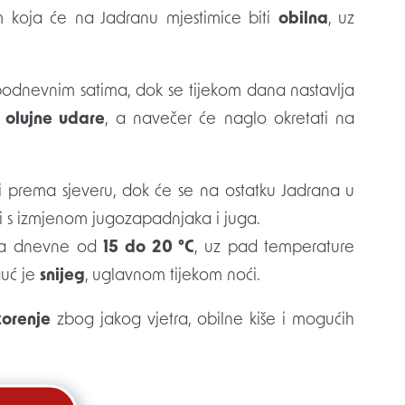
 koja će na Jadranu mjestimice biti
obilna
, uz
jepodnevnim satima, dok se tijekom dana nastavlja
i
olujne udare
, a navečer će naglo okretati na
ti prema sjeveru, dok će se na ostatku Jadrana u
ci s izmjenom jugozapadnjaka i juga.
 a dnevne od
15 do 20 °C
, uz pad temperature
guć je
snijeg
, uglavnom tijekom noći.
orenje
zbog jakog vjetra, obilne kiše i mogućih