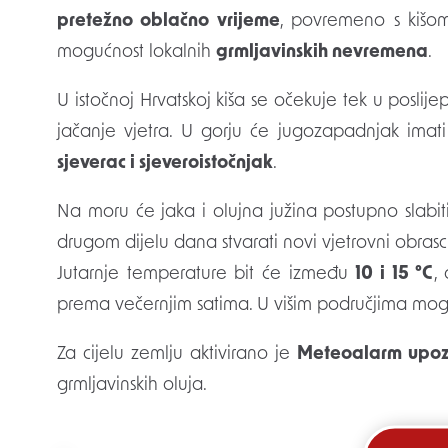
pretežno oblačno vrijeme
, povremeno s kišom
mogućnost lokalnih
grmljavinskih nevremena
.
U istočnoj Hrvatskoj kiša se očekuje tek u posli
jačanje vjetra. U gorju će jugozapadnjak imat
sjeverac i sjeveroistočnjak
.
Na moru će jaka i olujna južina postupno slabi
drugom dijelu dana stvarati novi vjetrovni obras
Jutarnje temperature bit će između
10 i 15 °C
,
prema večernjim satima. U višim područjima mo
Za cijelu zemlju aktivirano je
Meteoalarm upoz
grmljavinskih oluja.