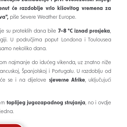
enut će razdoblje vrlo kišovitog vremena za
va”,
piše Severe Weather Europe.
je su proteklih dana bile
7–8 °C iznad prosjeka
,
egiji. U područjima poput Londona i Toulousea
 samo nekoliko dana.
om najmanje do idućeg vikenda, uz znatno niže
rancuskoj, Španjolskoj i Portugalu. U razdoblju od
t će se i na dijelove
sjeverne Afrike
, uključujući
jem
toplijeg jugozapadnog strujanja
, no i ovdje
jedna.