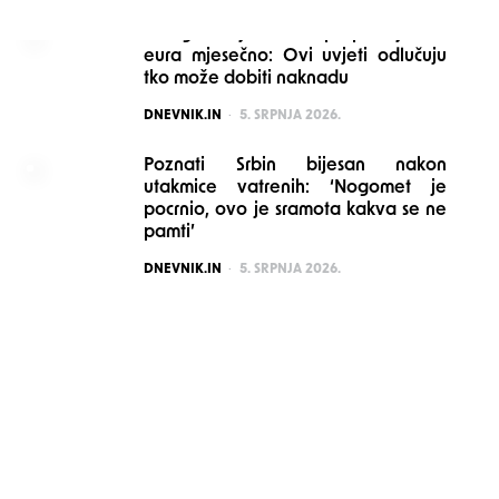
Mnogi stariji možda propuštaju 160
eura mjesečno: Ovi uvjeti odlučuju
tko može dobiti naknadu
POSTED
DNEVNIK.IN
5. SRPNJA 2026.
Poznati Srbin bijesan nakon
utakmice vatrenih: ‘Nogomet je
pocrnio, ovo je sramota kakva se ne
pamti’
POSTED
DNEVNIK.IN
5. SRPNJA 2026.