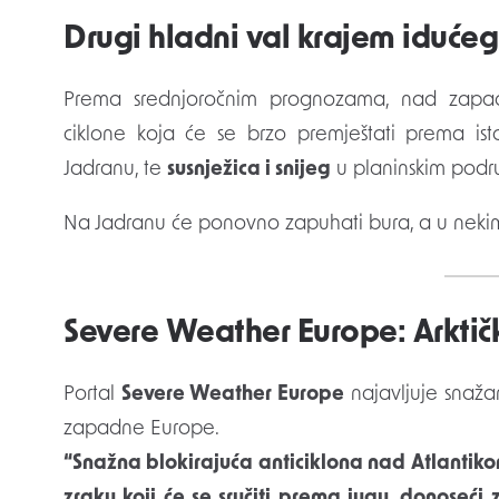
Drugi hladni val krajem idućeg
Prema srednjoročnim prognozama, nad zapa
ciklone koja će se brzo premještati prema is
Jadranu, te
susnježica i snijeg
u planinskim podr
Na Jadranu će ponovno zapuhati bura, a u nekim d
Severe Weather Europe: Arktičk
Portal
Severe Weather Europe
najavljuje snažan
zapadne Europe.
“Snažna blokirajuća anticiklona nad Atlanti
zraku koji će se sručiti prema jugu, donoseći