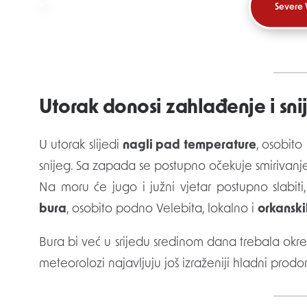
Severe
Utorak donosi zahlađenje i sni
U utorak slijedi
nagli pad temperature
, osobito
snijeg. Sa zapada se postupno očekuje smirivanje
Na moru će jugo i južni vjetar postupno slabit
bura
, osobito podno Velebita, lokalno i
orkanski
Bura bi već u srijedu sredinom dana trebala okr
meteorolozi najavljuju još izraženiji hladni prod