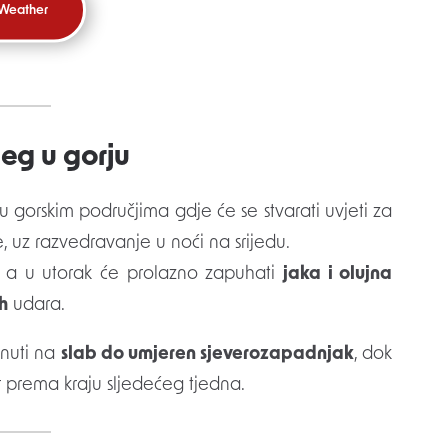
 Weather
jeg u gorju
 u gorskim područjima gdje će se stvarati uvjeti za
, uz razvedravanje u noći na srijedu.
i, a u utorak će prolazno zapuhati
jaka i olujna
h
udara.
enuti na
slab do umjeren sjeverozapadnjak
, dok
or prema kraju sljedećeg tjedna.