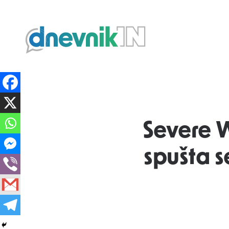
Dnevnik.in
Severe W
spušta s