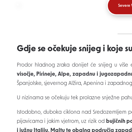
Severe
Gdje se očekuje snijeg i koje s
Prodor hladnog zraka donijet će snijeg u više e
visočje, Pirineje, Alpe, zapadnu i jugozapad
Španjolske, sjevernog Alžira, Apenina i zapadno
U nizinama se očekuju tek prolazne snježne pahu
Istodobno, duboka ciklona nad Sredozemljem p
pijavicama i jakim vjetrom, uz rizik od
bujičnih 
i južnu Italiju, Maltu te obalna područja za