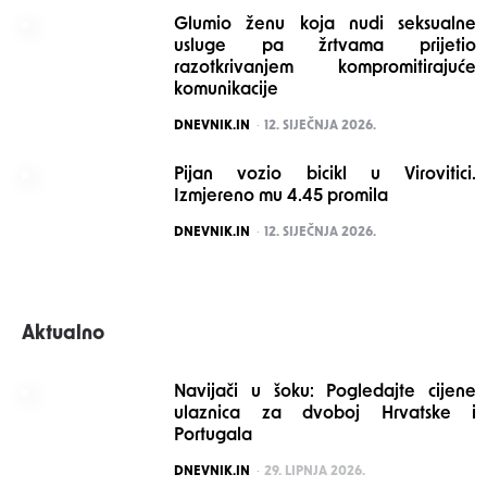
Glumio ženu koja nudi seksualne
usluge pa žrtvama prijetio
razotkrivanjem kompromitirajuće
komunikacije
POSTED
DNEVNIK.IN
12. SIJEČNJA 2026.
Pijan vozio bicikl u Virovitici.
Izmjereno mu 4.45 promila
POSTED
DNEVNIK.IN
12. SIJEČNJA 2026.
Aktualno
Navijači u šoku: Pogledajte cijene
ulaznica za dvoboj Hrvatske i
Portugala
POSTED
DNEVNIK.IN
29. LIPNJA 2026.