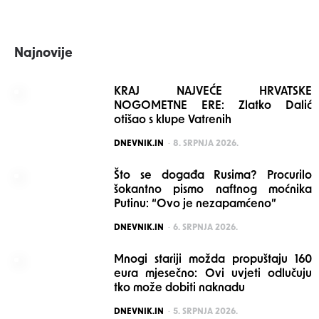
Najnovije
KRAJ NAJVEĆE HRVATSKE
NOGOMETNE ERE: Zlatko Dalić
otišao s klupe Vatrenih
POSTED
DNEVNIK.IN
8. SRPNJA 2026.
Što se događa Rusima? Procurilo
šokantno pismo naftnog moćnika
Putinu: “Ovo je nezapamćeno”
POSTED
DNEVNIK.IN
6. SRPNJA 2026.
Mnogi stariji možda propuštaju 160
eura mjesečno: Ovi uvjeti odlučuju
tko može dobiti naknadu
POSTED
DNEVNIK.IN
5. SRPNJA 2026.