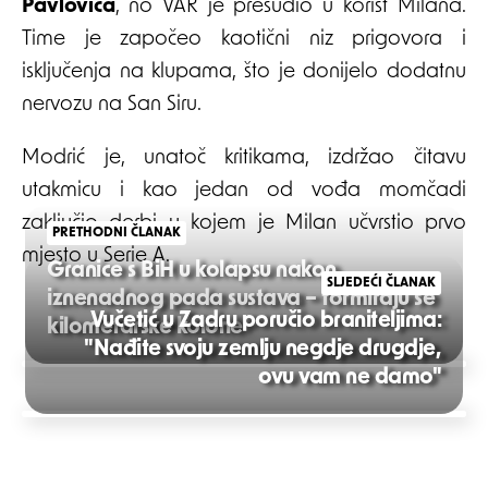
Pavlovića
, no VAR je presudio u korist Milana.
Time je započeo kaotični niz prigovora i
isključenja na klupama, što je donijelo dodatnu
nervozu na San Siru.
Modrić je, unatoč kritikama, izdržao čitavu
utakmicu i kao jedan od vođa momčadi
zaključio derbi u kojem je Milan učvrstio prvo
PRETHODNI ČLANAK
mjesto u Serie A.
Granice s BiH u kolapsu nakon
SLJEDEĆI ČLANAK
iznenadnog pada sustava – formiraju se
Vučetić u Zadru poručio braniteljima:
kilometarske kolone
"Nađite svoju zemlju negdje drugdje,
Post
ovu vam ne damo"
navigation