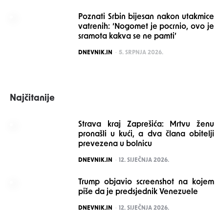
Poznati Srbin bijesan nakon utakmice
vatrenih: ‘Nogomet je pocrnio, ovo je
sramota kakva se ne pamti’
POSTED
DNEVNIK.IN
5. SRPNJA 2026.
Najčitanije
Strava kraj Zaprešića: Mrtvu ženu
pronašli u kući, a dva člana obitelji
prevezena u bolnicu
POSTED
DNEVNIK.IN
12. SIJEČNJA 2026.
Trump objavio screenshot na kojem
piše da je predsjednik Venezuele
POSTED
DNEVNIK.IN
12. SIJEČNJA 2026.