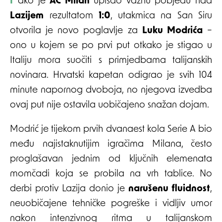
Iako je
AC Milan
upisao važnu pobjedu nad
Lazijem
rezultatom
1:0
, utakmica na San Siru
otvorila je novo poglavlje za
Luku Modrića
–
ono u kojem se po prvi put otkako je stigao u
Italiju mora suočiti s primjedbama talijanskih
novinara. Hrvatski kapetan odigrao je svih 104
minute napornog dvoboja, no njegova izvedba
ovaj put nije ostavila uobičajeno snažan dojam.
Modrić je tijekom prvih dvanaest kola Serie A bio
među najistaknutijim igračima Milana, često
proglašavan jednim od ključnih elemenata
momčadi koja se probila na vrh tablice. No
derbi protiv Lazija donio je
narušenu fluidnost
,
neuobičajene tehničke pogreške i vidljiv umor
nakon intenzivnog ritma u talijanskom