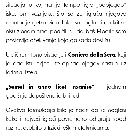
situacija u kojima je tempo igre „pobjegao“
iskusnom veznjaku, što se za igrača njegove
reputacije rijetko viđa. Iako su naglasili da kritike
nisu zlonamjerne, poručili su da baš Modrić sam
postavlja očekivanja koja ga sada dostižu.
U sličnom tonu pisao je i
Corriere della Sera
, koji
je dao istu ocjenu te opisao njegov nastup uz
latinsku izreku:
„Semel in anno licet insanire“
– jednom
godišnje dopušteno je biti lud.
Ovakva formulacija bila je način da se naglasi
kako i najveći igrači povremeno odigraju ispod
razine, osobito u fizički teškim utakmicama.