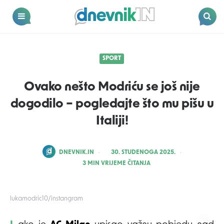
Dnevnik.in
Menu
Search
SPORT
Ovako nešto Modriću se još nije
dogodilo – pogledajte što mu pišu u
Italiji!
POSTED
DNEVNIK.IN
30. STUDENOGA 2025.
BY
3
MIN VRIJEME ČITANJA
lukamodric10/instangram