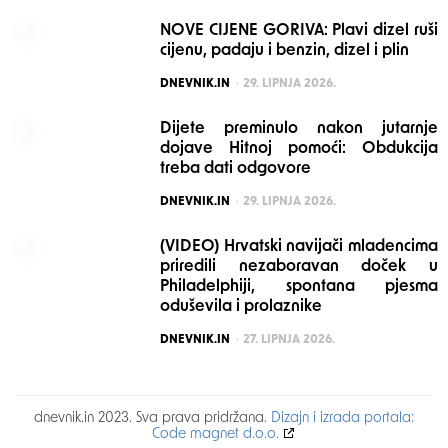
NOVE CIJENE GORIVA: Plavi dizel ruši
cijenu, padaju i benzin, dizel i plin
POSTED
DNEVNIK.IN
29. LIPNJA 2026.
Dijete preminulo nakon jutarnje
dojave Hitnoj pomoći: Obdukcija
treba dati odgovore
POSTED
DNEVNIK.IN
29. LIPNJA 2026.
(VIDEO) Hrvatski navijači mladencima
priredili nezaboravan doček u
Philadelphiji, spontana pjesma
oduševila i prolaznike
POSTED
DNEVNIK.IN
27. LIPNJA 2026.
dnevnik.in 2023. Sva prava pridržana.
Dizajn i izrada portala:
Code magnet d.o.o.