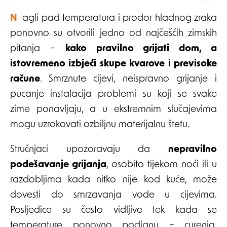
Nagli pad temperatura i prodor hladnog zraka
ponovno su otvorili jedno od najčešćih zimskih
pitanja –
kako pravilno grijati dom, a
istovremeno izbjeći skupe kvarove i previsoke
račune
. Smrznute cijevi, neispravno grijanje i
pucanje instalacija problemi su koji se svake
zime ponavljaju, a u ekstremnim slučajevima
mogu uzrokovati ozbiljnu materijalnu štetu.
Stručnjaci upozoravaju da
nepravilno
podešavanje grijanja
, osobito tijekom noći ili u
razdobljima kada nitko nije kod kuće, može
dovesti do smrzavanja vode u cijevima.
Posljedice su često vidljive tek kada se
temperature ponovno podignu – curenja,