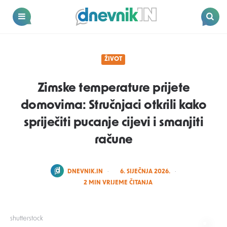
Dnevnik.in
Menu
Search
ŽIVOT
Zimske temperature prijete
domovima: Stručnjaci otkrili kako
spriječiti pucanje cijevi i smanjiti
račune
POSTED
DNEVNIK.IN
6. SIJEČNJA 2026.
BY
2
MIN VRIJEME ČITANJA
shutterstock