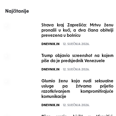
Najčitanije
Strava kraj Zaprešića: Mrtvu ženu
pronašli u kući, a dva člana obitelji
prevezena u bolnicu
POSTED
DNEVNIK.IN
12. SIJEČNJA 2026.
Trump objavio screenshot na kojem
piše da je predsjednik Venezuele
POSTED
DNEVNIK.IN
12. SIJEČNJA 2026.
Glumio ženu koja nudi seksualne
usluge pa žrtvama prijetio
razotkrivanjem kompromitirajuće
komunikacije
POSTED
DNEVNIK.IN
12. SIJEČNJA 2026.