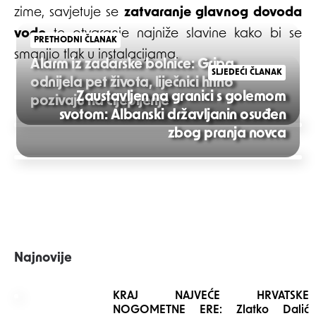
zime, savjetuje se
zatvaranje glavnog dovoda
vode
te otvaranje najniže slavine kako bi se
PRETHODNI ČLANAK
smanjio tlak u instalacijama.
Alarm iz zadarske bolnice: Gripa
SLJEDEĆI ČLANAK
odnijela pet života, liječnici hitno
Zaustavljen na granici s golemom
pozivaju na cijepljenje
svotom: Albanski državljanin osuđen
Post
zbog pranja novca
navigation
Najnovije
KRAJ NAJVEĆE HRVATSKE
NOGOMETNE ERE: Zlatko Dalić