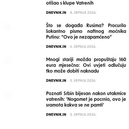
otišao s klupe Vatrenih
POSTED
DNEVNIK.IN
8. SRPNJA 2026.
Što se događa Rusima? Procurilo
šokantno pismo naftnog moćnika
Putinu: “Ovo je nezapamćeno”
POSTED
DNEVNIK.IN
6. SRPNJA 2026.
Mnogi stariji možda propuštaju 160
eura mjesečno: Ovi uvjeti odlučuju
tko može dobiti naknadu
POSTED
DNEVNIK.IN
5. SRPNJA 2026.
Poznati Srbin bijesan nakon utakmice
vatrenih: ‘Nogomet je pocrnio, ovo je
sramota kakva se ne pamti’
POSTED
DNEVNIK.IN
5. SRPNJA 2026.