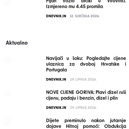
Pijan vozio bicikl u Virovitici.
Izmjereno mu 4.45 promila
POSTED
DNEVNIK.IN
12. SIJEČNJA 2026.
Aktualno
Navijači u šoku: Pogledajte cijene
ulaznica za dvoboj Hrvatske i
Portugala
POSTED
DNEVNIK.IN
29. LIPNJA 2026.
NOVE CIJENE GORIVA: Plavi dizel ruši
cijenu, padaju i benzin, dizel i plin
POSTED
DNEVNIK.IN
29. LIPNJA 2026.
Dijete preminulo nakon jutarnje
dojave Hitnoj pomoći: Obdukcija