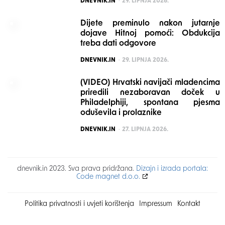
DNEVNIK.IN
29. LIPNJA 2026.
Dijete preminulo nakon jutarnje
dojave Hitnoj pomoći: Obdukcija
treba dati odgovore
POSTED
DNEVNIK.IN
29. LIPNJA 2026.
(VIDEO) Hrvatski navijači mladencima
priredili nezaboravan doček u
Philadelphiji, spontana pjesma
oduševila i prolaznike
POSTED
DNEVNIK.IN
27. LIPNJA 2026.
dnevnik.in 2023. Sva prava pridržana.
Dizajn i izrada portala:
Code magnet d.o.o.
Politika privatnosti i uvjeti korištenja
Impressum
Kontakt