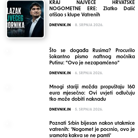
KRAJ NAJVEĆE HRVATSKE
NOGOMETNE ERE: Zlatko Dalić
otišao s klupe Vatrenih
POSTED
DNEVNIK.IN
8. SRPNJA 2026.
Što se događa Rusima? Procurilo
šokantno pismo naftnog moćnika
Putinu: “Ovo je nezapamćeno”
POSTED
DNEVNIK.IN
6. SRPNJA 2026.
Mnogi stariji možda propuštaju 160
eura mjesečno: Ovi uvjeti odlučuju
tko može dobiti naknadu
POSTED
DNEVNIK.IN
5. SRPNJA 2026.
Poznati Srbin bijesan nakon utakmice
vatrenih: ‘Nogomet je pocrnio, ovo je
sramota kakva se ne pamti’