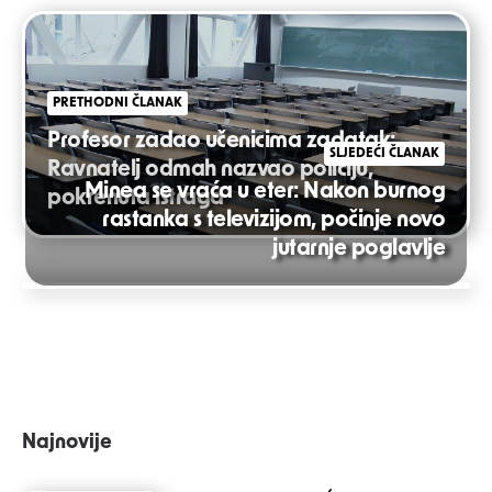
Post
navigation
PRETHODNI ČLANAK
Profesor zadao učenicima zadatak:
SLJEDEĆI ČLANAK
Ravnatelj odmah nazvao policiju,
Minea se vraća u eter: Nakon burnog
pokrenuta istraga
rastanka s televizijom, počinje novo
jutarnje poglavlje
Najnovije