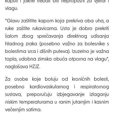
kaputi i jakne trebali biti nepropusni za vjetar i
vlagu.
“Glavu zaštitite kapom koja prekriva oba uha, a
ruke zaštite rukavicama. Usta je dobro prekriti
šalom zbog sprečavanja direktnog udisanja
hladnog zraka (posebno važno za bolesnike s
bolestima srca i dišnih puteva). Izuzetno je važna
topla, udobna zimska obuća otporna na vlagu”,
naglašava HZJZ.
Za osobe koje boluju od kroničnih bolesti,
posebno kardiovaskularnog i respiratornog
sustava, preporučuju izbjegavanje izlaganju
niskim temperaturama u ranim jutarnjim i kasnim
večernjim satima.