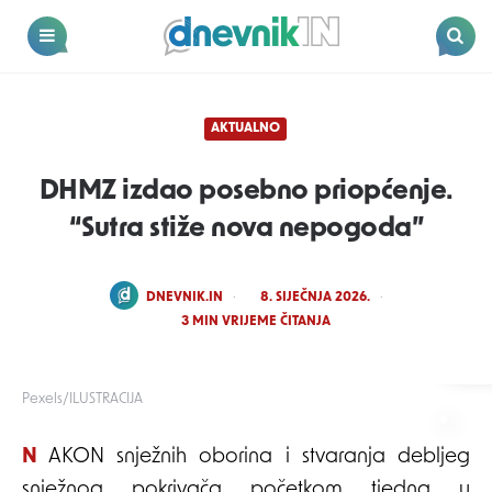
Dnevnik.in
Menu
Search
AKTUALNO
DHMZ izdao posebno priopćenje.
“Sutra stiže nova nepogoda”
POSTED
DNEVNIK.IN
8. SIJEČNJA 2026.
BY
3
MIN VRIJEME ČITANJA
Pexels/ILUSTRACIJA
NAKON snježnih oborina i stvaranja debljeg
snježnog pokrivača početkom tjedna u