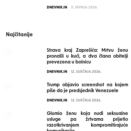
POSTED
DNEVNIK.IN
5. SRPNJA 2026.
Najčitanije
Strava kraj Zaprešića: Mrtvu ženu
pronašli u kući, a dva člana obitelji
prevezena u bolnicu
POSTED
DNEVNIK.IN
12. SIJEČNJA 2026.
Trump objavio screenshot na kojem
piše da je predsjednik Venezuele
POSTED
DNEVNIK.IN
12. SIJEČNJA 2026.
Glumio ženu koja nudi seksualne
usluge pa žrtvama prijetio
razotkrivanjem kompromitirajuće