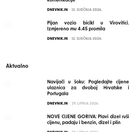
komunikacije
POSTED
DNEVNIK.IN
12. SIJEČNJA 2026.
Pijan vozio bicikl u Virovitici.
Izmjereno mu 4.45 promila
POSTED
DNEVNIK.IN
12. SIJEČNJA 2026.
Aktualno
Navijači u šoku: Pogledajte cijene
ulaznica za dvoboj Hrvatske i
Portugala
POSTED
DNEVNIK.IN
29. LIPNJA 2026.
NOVE CIJENE GORIVA: Plavi dizel ruši
cijenu, padaju i benzin, dizel i plin
POSTED