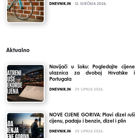
POSTED
DNEVNIK.IN
12. SIJEČNJA 2026.
Aktualno
Navijači u šoku: Pogledajte cijene
ulaznica za dvoboj Hrvatske i
Portugala
POSTED
DNEVNIK.IN
29. LIPNJA 2026.
NOVE CIJENE GORIVA: Plavi dizel ruši
cijenu, padaju i benzin, dizel i plin
POSTED
DNEVNIK.IN
29. LIPNJA 2026.