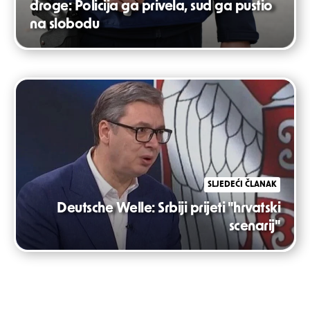
droge: Policija ga privela, sud ga pustio
na slobodu
SLJEDEĆI ČLANAK
Deutsche Welle: Srbiji prijeti "hrvatski
scenarij"