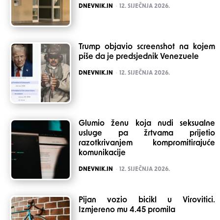
POSTED
DNEVNIK.IN
12. SIJEČNJA 2026.
Trump objavio screenshot na kojem
piše da je predsjednik Venezuele
POSTED
DNEVNIK.IN
12. SIJEČNJA 2026.
Glumio ženu koja nudi seksualne
usluge pa žrtvama prijetio
razotkrivanjem kompromitirajuće
komunikacije
POSTED
DNEVNIK.IN
12. SIJEČNJA 2026.
Pijan vozio bicikl u Virovitici.
Izmjereno mu 4.45 promila