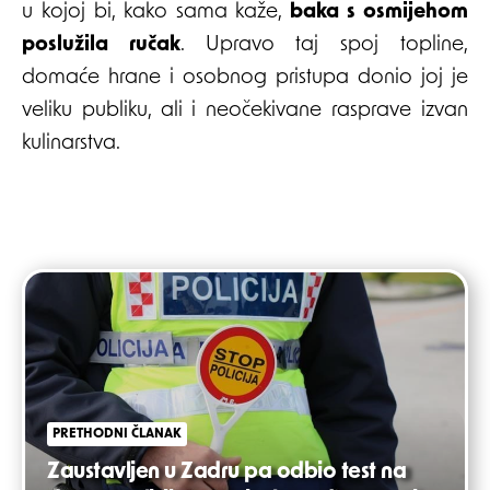
u kojoj bi, kako sama kaže,
baka s osmijehom
poslužila ručak
. Upravo taj spoj topline,
domaće hrane i osobnog pristupa donio joj je
veliku publiku, ali i neočekivane rasprave izvan
kulinarstva.
Post
navigation
PRETHODNI ČLANAK
Zaustavljen u Zadru pa odbio test na