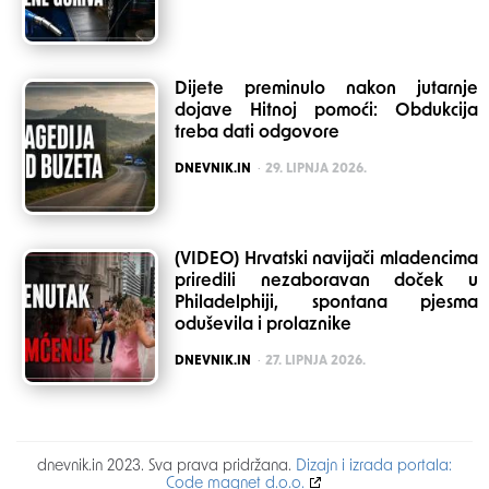
Dijete preminulo nakon jutarnje
dojave Hitnoj pomoći: Obdukcija
treba dati odgovore
POSTED
DNEVNIK.IN
29. LIPNJA 2026.
(VIDEO) Hrvatski navijači mladencima
priredili nezaboravan doček u
Philadelphiji, spontana pjesma
oduševila i prolaznike
POSTED
DNEVNIK.IN
27. LIPNJA 2026.
dnevnik.in 2023. Sva prava pridržana.
Dizajn i izrada portala:
Code magnet d.o.o.