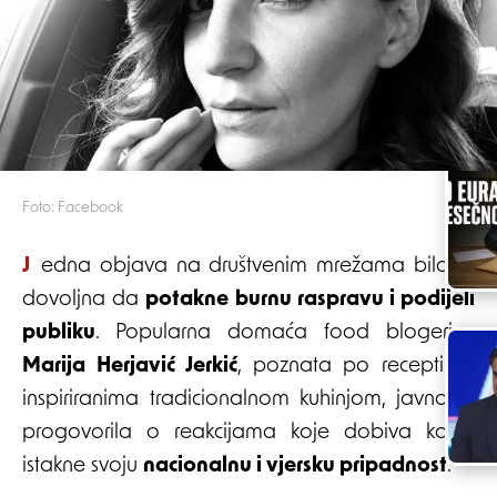
Foto: Facebook
Jedna objava na društvenim mrežama bila je
dovoljna da
potakne burnu raspravu i podijeli
publiku
. Popularna domaća food blogerica
Marija Herjavić Jerkić
, poznata po receptima
inspiriranima tradicionalnom kuhinjom, javno je
progovorila o reakcijama koje dobiva kada
istakne svoju
nacionalnu i vjersku pripadnost
.