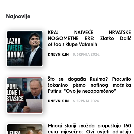
Najnovije
KRAJ NAJVEĆE HRVATSKE
NOGOMETNE ERE: Zlatko Dalić
otišao s klupe Vatrenih
POSTED
DNEVNIK.IN
8. SRPNJA 2026.
Što se događa Rusima? Procurilo
šokantno pismo naftnog moćnika
Putinu: “Ovo je nezapamćeno”
POSTED
DNEVNIK.IN
6. SRPNJA 2026.
Mnogi stariji možda propuštaju 160
eura mjesečno: Ovi uvjeti odlučuju