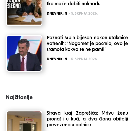
tko može dobiti naknadu
POSTED
DNEVNIK.IN
5. SRPNJA 2026.
Poznati Srbin bijesan nakon utakmice
vatrenih: ‘Nogomet je pocrnio, ovo je
sramota kakva se ne pamti’
POSTED
DNEVNIK.IN
5. SRPNJA 2026.
Najčitanije
Strava kraj Zaprešića: Mrtvu ženu
pronašli u kući, a dva člana obitelji
prevezena u bolnicu