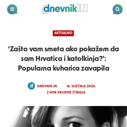
Dnevnik.in
Menu
Search
AKTUALNO
‘Zašto vam smeta ako pokažem da
sam Hrvatica i katolkinja?’:
Popularna kuharica zavapila
POSTED
DNEVNIK.IN
16. SIJEČNJA 2026.
BY
2
MIN VRIJEME ČITANJA