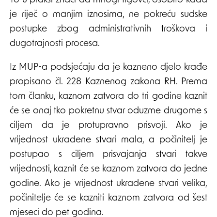
To u praksi znači da mnogi trgovci, osobito kada
je riječ o manjim iznosima, ne pokreću sudske
postupke zbog administrativnih troškova i
dugotrajnosti procesa.
Iz MUP-a podsjećaju da je kazneno djelo krađe
propisano čl. 228 Kaznenog zakona RH. Prema
tom članku, kaznom zatvora do tri godine kaznit
će se onaj tko pokretnu stvar oduzme drugome s
ciljem da je protupravno prisvoji. Ako je
vrijednost ukradene stvari mala, a počinitelj je
postupao s ciljem prisvajanja stvari takve
vrijednosti, kaznit će se kaznom zatvora do jedne
godine. Ako je vrijednost ukradene stvari velika,
počinitelje će se kazniti kaznom zatvora od šest
mjeseci do pet godina.