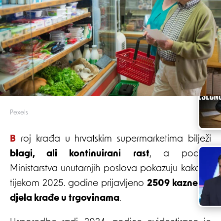
Pexels
Broj krađa u hrvatskim supermarketima bilježi
blagi, ali kontinuirani rast
, a podaci
Ministarstva unutarnjih poslova pokazuju kako je
tijekom 2025. godine prijavljeno
2509 kaznenih
djela krađe u trgovinama
.