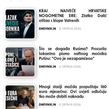
KRAJ NAJVEĆE HRVATSKE
NOGOMETNE ERE: Zlatko Dalić
otišao s klupe Vatrenih
POSTED
DNEVNIK.IN
8. SRPNJA 2026.
Što se događa Rusima? Procurilo
šokantno pismo naftnog moćnika
Putinu: “Ovo je nezapamćeno”
POSTED
DNEVNIK.IN
6. SRPNJA 2026.
Mnogi stariji možda propuštaju 160
eura mjesečno: Ovi uvjeti odlučuju
tko može dobiti naknadu
POSTED
DNEVNIK.IN
5. SRPNJA 2026.