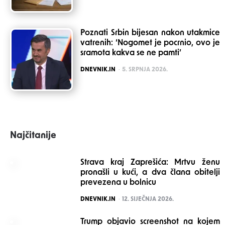
Poznati Srbin bijesan nakon utakmice
vatrenih: ‘Nogomet je pocrnio, ovo je
sramota kakva se ne pamti’
POSTED
DNEVNIK.IN
5. SRPNJA 2026.
Najčitanije
Strava kraj Zaprešića: Mrtvu ženu
pronašli u kući, a dva člana obitelji
prevezena u bolnicu
POSTED
DNEVNIK.IN
12. SIJEČNJA 2026.
Trump objavio screenshot na kojem