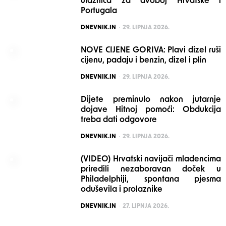
ulaznica za dvoboj Hrvatske i
Portugala
POSTED
DNEVNIK.IN
29. LIPNJA 2026.
NOVE CIJENE GORIVA: Plavi dizel ruši
cijenu, padaju i benzin, dizel i plin
POSTED
DNEVNIK.IN
29. LIPNJA 2026.
Dijete preminulo nakon jutarnje
dojave Hitnoj pomoći: Obdukcija
treba dati odgovore
POSTED
DNEVNIK.IN
29. LIPNJA 2026.
(VIDEO) Hrvatski navijači mladencima
priredili nezaboravan doček u
Philadelphiji, spontana pjesma
oduševila i prolaznike
POSTED
DNEVNIK.IN
27. LIPNJA 2026.