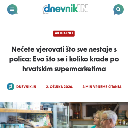
Dnevnik.in
Menu
Search
AKTUALNO
Nećete vjerovati što sve nestaje s
polica: Evo što se i koliko krade po
hrvatskim supermarketima
POSTED
DNEVNIK.IN
2. OŽUJKA 2026.
3
MIN VRIJEME ČITANJA
BY