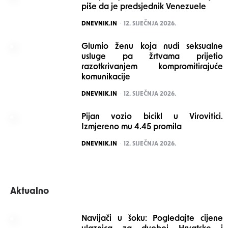
piše da je predsjednik Venezuele
POSTED
DNEVNIK.IN
12. SIJEČNJA 2026.
Glumio ženu koja nudi seksualne
usluge pa žrtvama prijetio
razotkrivanjem kompromitirajuće
komunikacije
POSTED
DNEVNIK.IN
12. SIJEČNJA 2026.
Pijan vozio bicikl u Virovitici.
Izmjereno mu 4.45 promila
POSTED
DNEVNIK.IN
12. SIJEČNJA 2026.
Aktualno
Navijači u šoku: Pogledajte cijene