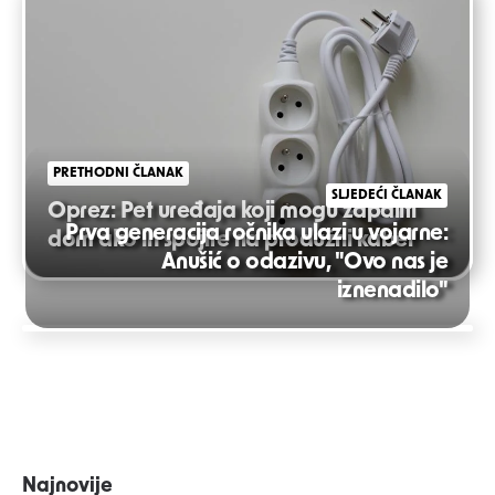
navigation
PRETHODNI ČLANAK
SLJEDEĆI ČLANAK
Oprez: Pet uređaja koji mogu zapaliti
Prva generacija ročnika ulazi u vojarne:
dom ako ih spojite na produžni kabel
Anušić o odazivu, "Ovo nas je
iznenadilo"
Najnovije