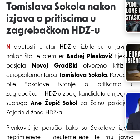
Tomislava Sokola nakon
izjava o pritiscima u
zagrebačkom HDZ-u
Napetosti unutar HDZ-a izbile su u javnost
nakon što je premijer
Andrej Plenković
tijekom
posjeta
Novoj Gradiški
otvoreno kritizirao
europarlamentarca
Tomislava Sokola
. Povod su
bile Sokolove tvrdnje o pritiscima u
zagrebačkom HDZ-u zbog kandidature njegove
supruge
Ane Župić Sokol
za čelnu poziciju u
Zajednici žena HDZ-a.
Plenković je poručio kako su Sokolove izjave
neprimjerene i neutemeljene te mu javno