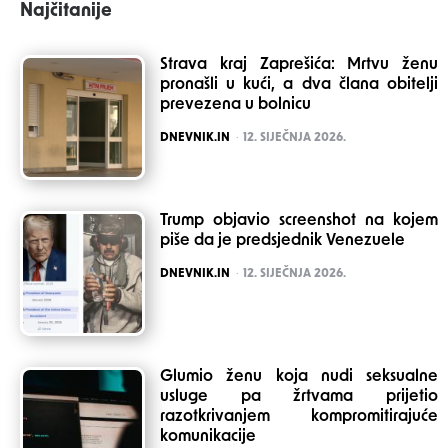
Najčitanije
Strava kraj Zaprešića: Mrtvu ženu
pronašli u kući, a dva člana obitelji
prevezena u bolnicu
POSTED
DNEVNIK.IN
12. SIJEČNJA 2026.
Trump objavio screenshot na kojem
piše da je predsjednik Venezuele
POSTED
DNEVNIK.IN
12. SIJEČNJA 2026.
Glumio ženu koja nudi seksualne
usluge pa žrtvama prijetio
razotkrivanjem kompromitirajuće
komunikacije