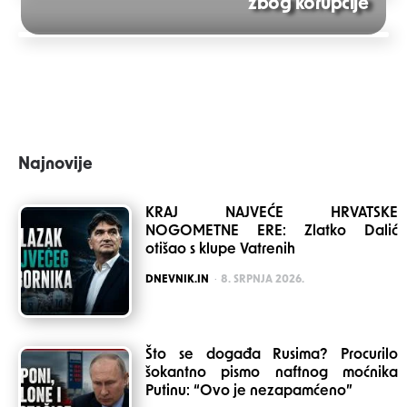
zbog korupcije
navigation
Najnovije
KRAJ NAJVEĆE HRVATSKE
NOGOMETNE ERE: Zlatko Dalić
otišao s klupe Vatrenih
POSTED
DNEVNIK.IN
8. SRPNJA 2026.
Što se događa Rusima? Procurilo
šokantno pismo naftnog moćnika
Putinu: “Ovo je nezapamćeno”