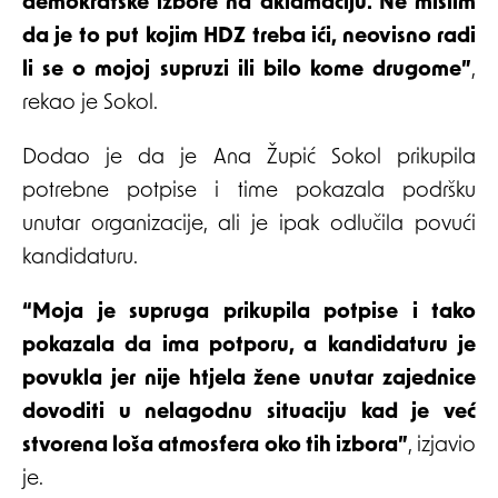
demokratske izbore na aklamaciju. Ne mislim
da je to put kojim HDZ treba ići, neovisno radi
li se o mojoj supruzi ili bilo kome drugome”
,
rekao je Sokol.
Dodao je da je Ana Župić Sokol prikupila
potrebne potpise i time pokazala podršku
unutar organizacije, ali je ipak odlučila povući
kandidaturu.
“Moja je supruga prikupila potpise i tako
pokazala da ima potporu, a kandidaturu je
povukla jer nije htjela žene unutar zajednice
dovoditi u nelagodnu situaciju kad je već
stvorena loša atmosfera oko tih izbora”
, izjavio
je.