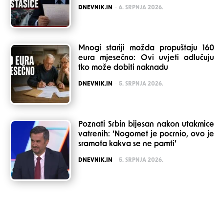
POSTED
DNEVNIK.IN
6. SRPNJA 2026.
Mnogi stariji možda propuštaju 160
eura mjesečno: Ovi uvjeti odlučuju
tko može dobiti naknadu
POSTED
DNEVNIK.IN
5. SRPNJA 2026.
Poznati Srbin bijesan nakon utakmice
vatrenih: ‘Nogomet je pocrnio, ovo je
sramota kakva se ne pamti’
POSTED
DNEVNIK.IN
5. SRPNJA 2026.