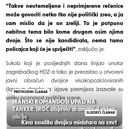
“Takve neutemeljene i neprimjerene rečenice
može govoriti netko tko nije politički zreo, a ja
sam mislio da je on zreliji. To je potpuno
nebitna tema bilo kome drugom osim njima
dvoje. Što se nije kandidirala, nema tamo
policajca koji će je spriječiti”
, zaključio je.
Sukob koji je posljednjih dana tinjao unutar
zagrebačkog HDZ-a tako je prerastao u otvoreni
javni obračun dvojice visokopozicioniranih
članova stranke, a izjave premijera izazvale su
PRETHODNI ČLANAK
veliku pozornost političke scene.
IRANSKI KOMANDOSI UPALI NA
TANKER: IRGC objavio dramatični video
SLJEDEĆI ČLANAK
akcije
Kina osudila dvojicu ministara na smrt
Post