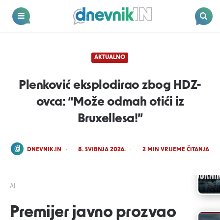
Dnevnik.in
Menu
Search
AKTUALNO
Plenković eksplodirao zbog HDZ-
ovca: “Može odmah otići iz
Bruxellesa!”
POSTED
DNEVNIK.IN
8. SVIBNJA 2026.
2
MIN VRIJEME ČITANJA
BY
AI
Premijer javno prozvao