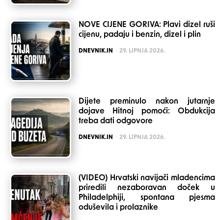
NOVE CIJENE GORIVA: Plavi dizel ruši
cijenu, padaju i benzin, dizel i plin
POSTED
DNEVNIK.IN
29. LIPNJA 2026.
Dijete preminulo nakon jutarnje
dojave Hitnoj pomoći: Obdukcija
treba dati odgovore
POSTED
DNEVNIK.IN
29. LIPNJA 2026.
(VIDEO) Hrvatski navijači mladencima
priredili nezaboravan doček u
Philadelphiji, spontana pjesma
oduševila i prolaznike