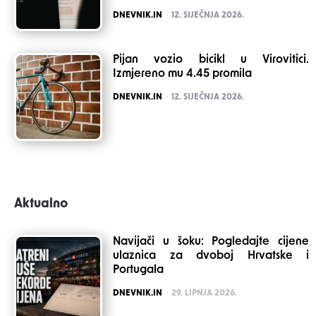
POSTED
DNEVNIK.IN
12. SIJEČNJA 2026.
Pijan vozio bicikl u Virovitici.
Izmjereno mu 4.45 promila
POSTED
DNEVNIK.IN
12. SIJEČNJA 2026.
Aktualno
Navijači u šoku: Pogledajte cijene
ulaznica za dvoboj Hrvatske i
Portugala
POSTED
DNEVNIK.IN
29. LIPNJA 2026.