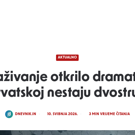
AKTUALNO
aživanje otkrilo drama
rvatskoj nestaju dvost
POSTED
DNEVNIK.IN
10. SVIBNJA 2026.
3
MIN VRIJEME ČITANJA
BY