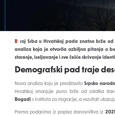
AI
Broj Srba u Hrvatskoj pada znatno brže od ukupnog broja stanovnika, pokazala je nova
analiza koja je otvorila ozbiljna pitanja o b
starenje, iseljavanje i sve češće skrivanje ident
Demografski pad traje des
Nova analiza koju je predstavilo
Srpsko narodn
Hrvatskoj smanjuje puno brže od ostatka stano
Bogadi
s Instituta za migracije, a rezultati ukaz
Prema podacima iz popisa stanovništva iz
2021