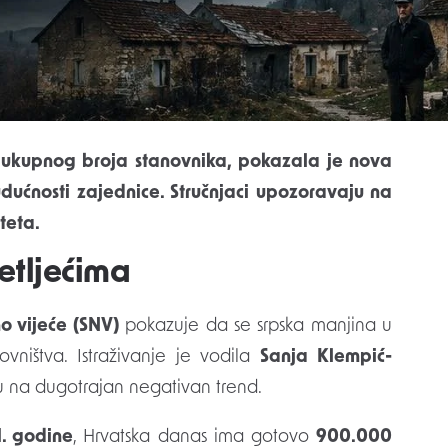
udućnosti zajednice. Stručnjaci upozoravaju na
iteta.
etljećima
o vijeće (SNV)
pokazuje da se srpska manjina u
vništva. Istraživanje je vodila
Sanja Klempić-
uju na dugotrajan negativan trend.
. godine
, Hrvatska danas ima gotovo
900.000