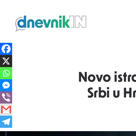
Dnevnik.in
Novo istr
Srbi u H