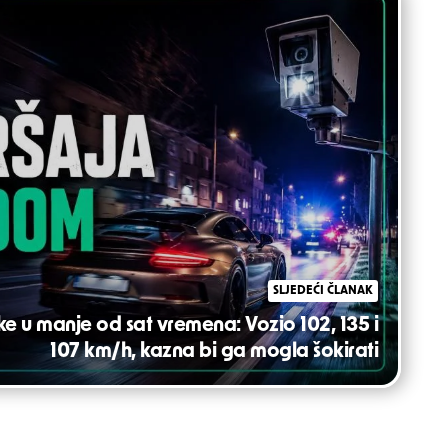
SLJEDEĆI ČLANAK
imke u manje od sat vremena: Vozio 102, 135 i
107 km/h, kazna bi ga mogla šokirati