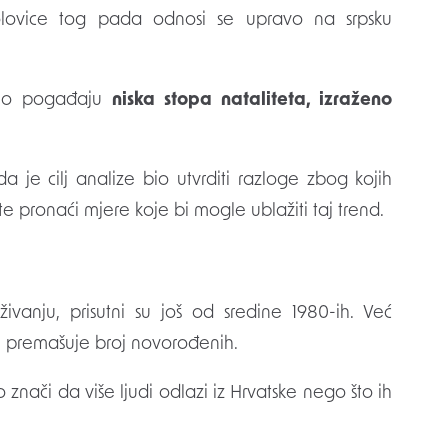
lovice tog pada odnosi se upravo na srpsku
ebno pogađaju
niska stopa nataliteta, izraženo
a je cilj analize bio utvrditi razloge zbog kojih
e pronaći mjere koje bi mogle ublažiti taj trend.
živanju, prisutni su još od sredine 1980-ih. Već
h premašuje broj novorođenih.
to znači da više ljudi odlazi iz Hrvatske nego što ih