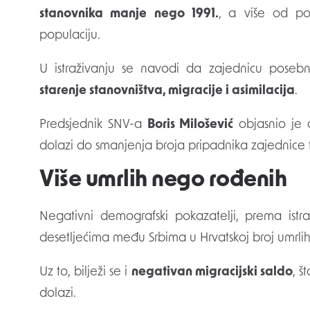
stanovnika manje nego 1991.
, a više od po
populaciju.
U istraživanju se navodi da zajednicu pos
starenje stanovništva, migracije i asimilacija
.
Predsjednik SNV-a
Boris Milošević
objasnio je d
dolazi do smanjenja broja pripadnika zajednice t
Više umrlih nego rođenih
Negativni demografski pokazatelji, prema istra
desetljećima među Srbima u Hrvatskoj broj umrli
Uz to, bilježi se i
negativan migracijski saldo
, š
dolazi.