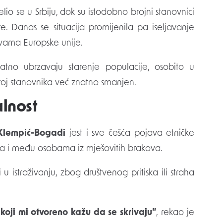
elio se u Srbiju, dok su istodobno brojni stanovnici
ntre. Danas se situacija promijenila pa iseljavanje
vama Europske unije.
tno ubrzavaju starenje populacije, osobito u
roj stanovnika već znatno smanjen.
alnost
Klempić-Bogadi
jest i sve češća pojava etničke
ma i među osobama iz mješovitih brakova.
 istraživanju, zbog društvenog pritiska ili straha
koji mi otvoreno kažu da se skrivaju”
, rekao je