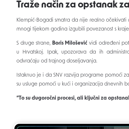
Traže način za opstanak z
Klempić-Bogadi smatra da nije realno očekivati 
mnogi tijekom godina izgubili povezanost s krajev
S druge strane,
Boris Milošević
vidi određeni pote
u Hrvatskoj. Ipak, upozorava da ih administr
odvraćaju od trajnog doseljavanja.
Istaknuo je i da SNV razvija programe pomoći za
su usluge pomoći u kući i organizacija dnevnih bo
“To su dugoročni procesi, ali ključni za opstan
Post