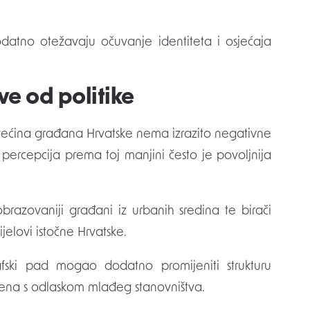
odatno otežavaju očuvanje identiteta i osjećaja
e od politike
ećina građana Hrvatske nema izrazito negativne
percepcija prema toj manjini često je povoljnija
brazovaniji građani iz urbanih sredina te birači
jelovi istočne Hrvatske.
afski pad mogao dodatno promijeniti strukturu
čena s odlaskom mlađeg stanovništva.