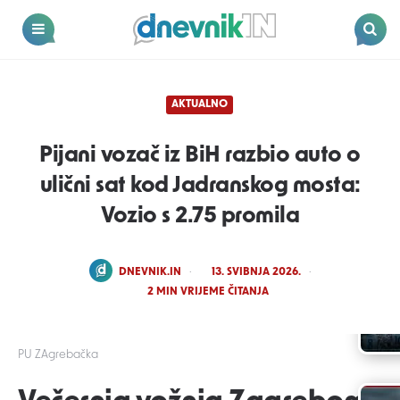
Dnevnik.in
Menu
Search
AKTUALNO
Pijani vozač iz BiH razbio auto o
ulični sat kod Jadranskog mosta:
Vozio s 2.75 promila
POSTED
DNEVNIK.IN
13. SVIBNJA 2026.
BY
2
MIN VRIJEME ČITANJA
PU ZAgrebačka