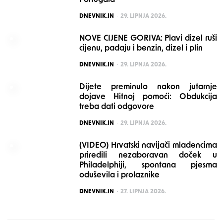
POSTED
DNEVNIK.IN
29. LIPNJA 2026.
NOVE CIJENE GORIVA: Plavi dizel ruši
cijenu, padaju i benzin, dizel i plin
POSTED
DNEVNIK.IN
29. LIPNJA 2026.
Dijete preminulo nakon jutarnje
dojave Hitnoj pomoći: Obdukcija
treba dati odgovore
POSTED
DNEVNIK.IN
29. LIPNJA 2026.
(VIDEO) Hrvatski navijači mladencima
priredili nezaboravan doček u
Philadelphiji, spontana pjesma
oduševila i prolaznike
POSTED
DNEVNIK.IN
27. LIPNJA 2026.