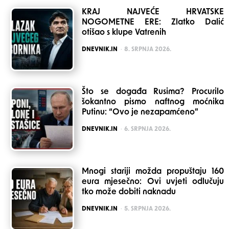
KRAJ NAJVEĆE HRVATSKE
NOGOMETNE ERE: Zlatko Dalić
otišao s klupe Vatrenih
POSTED
DNEVNIK.IN
8. SRPNJA 2026.
Što se događa Rusima? Procurilo
šokantno pismo naftnog moćnika
Putinu: “Ovo je nezapamćeno”
POSTED
DNEVNIK.IN
6. SRPNJA 2026.
Mnogi stariji možda propuštaju 160
eura mjesečno: Ovi uvjeti odlučuju
tko može dobiti naknadu
POSTED
DNEVNIK.IN
5. SRPNJA 2026.