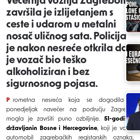
Večernja vožnja Zagrebom
završila je izlijetanjem s
ceste i udarom u metalni
nosač uličnog sata. Policija
je nakon nesreće otkrila da
je vozač bio teško
alkoholiziran i bez
sigurnosnog pojasa.
Prometna nesreća koja se dogodila u
ponedjeljak navečer na području Zagreba
mogla je završiti puno ozbiljnije.
51-godišnji
državljanin Bosne i Hercegovine
, koji je vozio
automobil zagrebačkih registarskih oznaka,