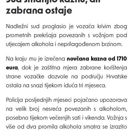
Sud smanjio kaznu, ali
zabrana ostaje
Nadležni sud proglasio je vozača krivim zbog
prometnih prekršaja povezanih s vožnjom pod
utjecajem alkohola i neprilagođenom brzinom.
Na kraju mu je izrečena
novčana kazna od 1710
eura
, dok je zaštitna mjera zabrane korištenja
strane vozačke dozvole na području Hrvatske
ostala na snazi tijekom iduća tri mjeseca.
Policija posljednjih mjeseci pojačano upozorava
na velik broj nesreća povezanih s alkoholom,
posebno tijekom večernjih sati i vikenda. Vožnja s
više od dva promila alkohola smatra se izrazito