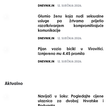
POSTED
DNEVNIK.IN
12. SIJEČNJA 2026.
Glumio ženu koja nudi seksualne
usluge pa žrtvama prijetio
razotkrivanjem kompromitirajuće
komunikacije
POSTED
DNEVNIK.IN
12. SIJEČNJA 2026.
Pijan vozio bicikl u Virovitici.
Izmjereno mu 4.45 promila
POSTED
DNEVNIK.IN
12. SIJEČNJA 2026.
Aktualno
Navijači u šoku: Pogledajte cijene
ulaznica za dvoboj Hrvatske i
Portugala