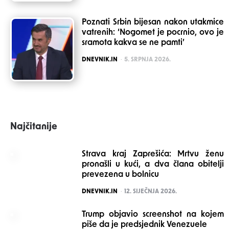
Poznati Srbin bijesan nakon utakmice
vatrenih: ‘Nogomet je pocrnio, ovo je
sramota kakva se ne pamti’
POSTED
DNEVNIK.IN
5. SRPNJA 2026.
Najčitanije
Strava kraj Zaprešića: Mrtvu ženu
pronašli u kući, a dva člana obitelji
prevezena u bolnicu
POSTED
DNEVNIK.IN
12. SIJEČNJA 2026.
Trump objavio screenshot na kojem
piše da je predsjednik Venezuele