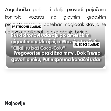
Zagrebačka policija i dalje provodi pojačane
kontrole vozača na glavnim gradskim
prometnicama, a poseban naglasak stavlja se
PRETHODNI ČLANAK
upravo na alkohol i prekoračenje brzine.
Ruski dronovi udaraju po američkim
gigantima u Ukrajini, a Washington šuti:
SLJEDEĆI ČLANAK
"Ciljali su baš Coca-Colu"
Pregovori su praktično mrtvi. Dok Trump
Post
govori o miru, Putin sprema konačni udar
navigation
Najnovije