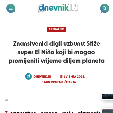
Dnevnik.in
Menu
Search
AKTUALNO
Znanstvenici digli uzbunu: Stiže
super El Niño koji bi mogao
promijeniti vrijeme diljem planeta
POSTED
DNEVNIK.IN
15. SVIBNJA 2026.
BY
3
MIN VRIJEME ČITANJA
AI