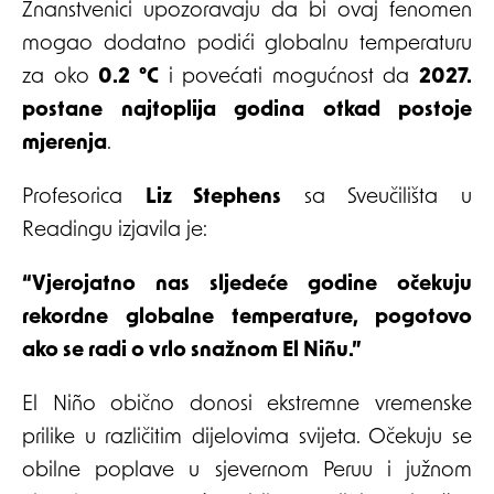
Znanstvenici upozoravaju da bi ovaj fenomen
mogao dodatno podići globalnu temperaturu
za oko
0.2 °C
i povećati mogućnost da
2027.
postane najtoplija godina otkad postoje
mjerenja
.
Profesorica
Liz Stephens
sa Sveučilišta u
Readingu izjavila je:
“Vjerojatno nas sljedeće godine očekuju
rekordne globalne temperature, pogotovo
ako se radi o vrlo snažnom El Niñu.”
El Niño obično donosi ekstremne vremenske
prilike u različitim dijelovima svijeta. Očekuju se
obilne poplave u sjevernom Peruu i južnom