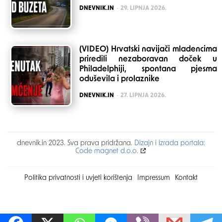
POSTED
DNEVNIK.IN
29. LIPNJA 2026.
(VIDEO) Hrvatski navijači mladencima
priredili nezaboravan doček u
Philadelphiji, spontana pjesma
oduševila i prolaznike
POSTED
DNEVNIK.IN
27. LIPNJA 2026.
dnevnik.in 2023. Sva prava pridržana.
Dizajn i izrada portala:
Code magnet d.o.o.
Politika privatnosti i uvjeti korištenja
Impressum
Kontakt