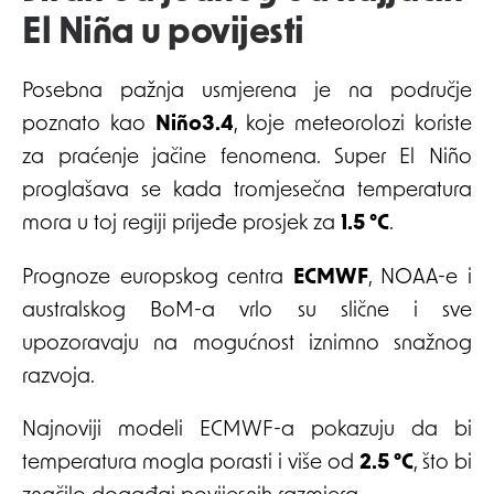
El Niña u povijesti
Posebna pažnja usmjerena je na područje
poznato kao
Niño3.4
, koje meteorolozi koriste
za praćenje jačine fenomena. Super El Niño
proglašava se kada tromjesečna temperatura
mora u toj regiji prijeđe prosjek za
1.5 °C
.
Prognoze europskog centra
ECMWF
, NOAA-e i
australskog BoM-a vrlo su slične i sve
upozoravaju na mogućnost iznimno snažnog
razvoja.
Najnoviji modeli ECMWF-a pokazuju da bi
temperatura mogla porasti i više od
2.5 °C
, što bi