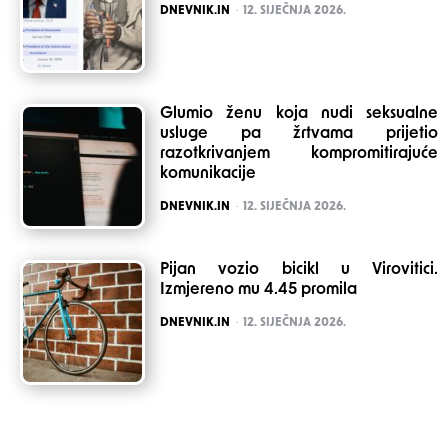
POSTED
DNEVNIK.IN
12. SIJEČNJA 2026.
Glumio ženu koja nudi seksualne
usluge pa žrtvama prijetio
razotkrivanjem kompromitirajuće
komunikacije
POSTED
DNEVNIK.IN
12. SIJEČNJA 2026.
Pijan vozio bicikl u Virovitici.
Izmjereno mu 4.45 promila
POSTED
DNEVNIK.IN
12. SIJEČNJA 2026.