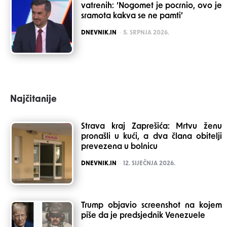
vatrenih: ‘Nogomet je pocrnio, ovo je
sramota kakva se ne pamti’
POSTED
DNEVNIK.IN
5. SRPNJA 2026.
Najčitanije
Strava kraj Zaprešića: Mrtvu ženu
pronašli u kući, a dva člana obitelji
prevezena u bolnicu
POSTED
DNEVNIK.IN
12. SIJEČNJA 2026.
Trump objavio screenshot na kojem
piše da je predsjednik Venezuele