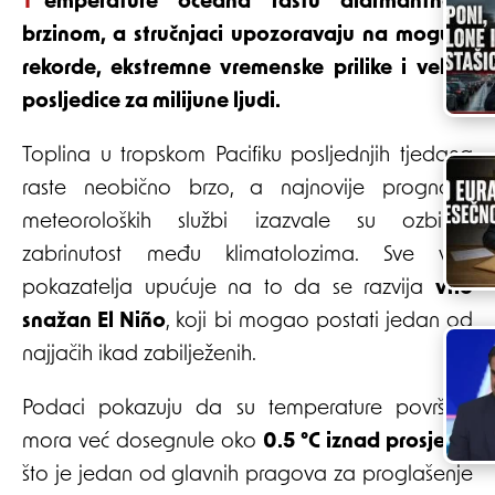
Temperature oceana rastu alarmantnom
brzinom, a stručnjaci upozoravaju na moguće
rekorde, ekstremne vremenske prilike i velike
posljedice za milijune ljudi.
Toplina u tropskom Pacifiku posljednjih tjedana
raste neobično brzo, a najnovije prognoze
meteoroloških službi izazvale su ozbiljnu
zabrinutost među klimatolozima. Sve više
pokazatelja upućuje na to da se razvija
vrlo
snažan El Niño
, koji bi mogao postati jedan od
najjačih ikad zabilježenih.
Podaci pokazuju da su temperature površine
mora već dosegnule oko
0.5 °C iznad prosjeka
,
što je jedan od glavnih pragova za proglašenje