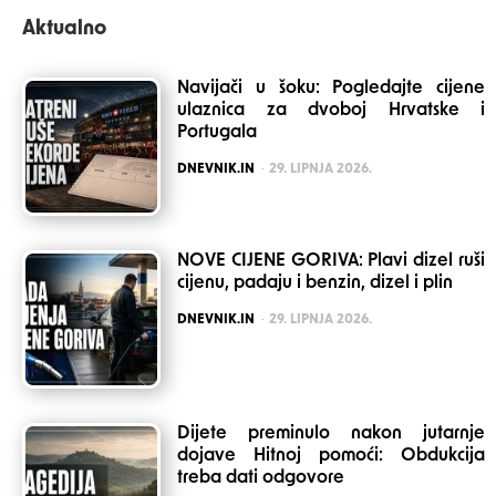
Aktualno
Navijači u šoku: Pogledajte cijene
ulaznica za dvoboj Hrvatske i
Portugala
POSTED
DNEVNIK.IN
29. LIPNJA 2026.
NOVE CIJENE GORIVA: Plavi dizel ruši
cijenu, padaju i benzin, dizel i plin
POSTED
DNEVNIK.IN
29. LIPNJA 2026.
Dijete preminulo nakon jutarnje
dojave Hitnoj pomoći: Obdukcija
treba dati odgovore