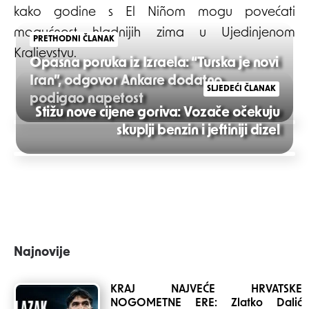
kako godine s El Niñom mogu povećati
mogućnost hladnijih zima u Ujedinjenom
PRETHODNI ČLANAK
Kraljevstvu.
Opasna poruka iz Izraela: “Turska je novi
Iran”, odgovor Ankare dodatno
SLJEDEĆI ČLANAK
podigao napetost
Stižu nove cijene goriva: Vozače očekuju
Post
skuplji benzin i jeftiniji dizel
navigation
Najnovije
KRAJ NAJVEĆE HRVATSKE
NOGOMETNE ERE: Zlatko Dalić