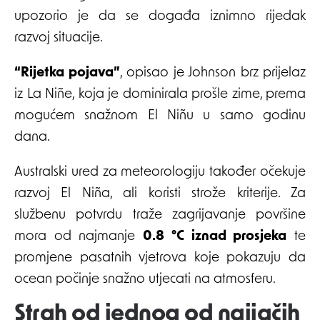
upozorio je da se događa iznimno rijedak
razvoj situacije.
“Rijetka pojava”
, opisao je Johnson brz prijelaz
iz La Niñe, koja je dominirala prošle zime, prema
mogućem snažnom El Niñu u samo godinu
dana.
Australski ured za meteorologiju također očekuje
razvoj El Niña, ali koristi strože kriterije. Za
službenu potvrdu traže zagrijavanje površine
mora od najmanje
0.8 °C iznad prosjeka
te
promjene pasatnih vjetrova koje pokazuju da
ocean počinje snažno utjecati na atmosferu.
Strah od jednog od najjačih