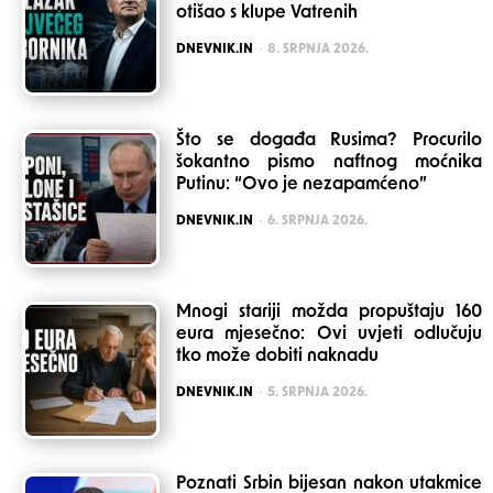
otišao s klupe Vatrenih
POSTED
DNEVNIK.IN
8. SRPNJA 2026.
Što se događa Rusima? Procurilo
šokantno pismo naftnog moćnika
Putinu: “Ovo je nezapamćeno”
POSTED
DNEVNIK.IN
6. SRPNJA 2026.
Mnogi stariji možda propuštaju 160
eura mjesečno: Ovi uvjeti odlučuju
tko može dobiti naknadu
POSTED
DNEVNIK.IN
5. SRPNJA 2026.
Poznati Srbin bijesan nakon utakmice