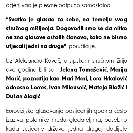
ocjenjivao je pjesme potpuno samostalno.
“Svatko je glasao za sebe, na temelju svog
stručnog mišljenja. Dogovorili smo se da nitko
ne zna glasove ostalih članova, kako ne bismo
utjecali jedni na druge”
, poručila je.
Uz Aleksandru Kovač, u srpskom stručnom žiriju
ove godine bili su i
Jelena Tomašević, Marija
Marić, poznatija kao Mari Mari, Lora Hrkalović
odnosno Lorres, Ivan Mileusnić, Mateja Blažić i
Dušan Alagić
.
Eurovizijsko glasovanje posljednjih godina često
izaziva polemike među gledateljima, posebno
kada susjedne države jedna drugoj dodijele