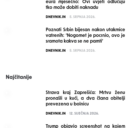
eura mjesečno: Ovi uvjeti odlučuju
tko može dobiti naknadu
POSTED
DNEVNIK.IN
5. SRPNJA 2026.
Poznati Srbin bijesan nakon utakmice
vatrenih: ‘Nogomet je pocrnio, ovo je
sramota kakva se ne pamti’
POSTED
DNEVNIK.IN
5. SRPNJA 2026.
Najčitanije
Strava kraj Zaprešića: Mrtvu ženu
pronašli u kući, a dva člana obitelji
prevezena u bolnicu
POSTED
DNEVNIK.IN
12. SIJEČNJA 2026.
Trump objavio screenshot na kojem