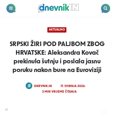
Dnevnik.in
Menu
Search
AKTUALNO
SRPSKI ŽIRI POD PALJBOM ZBOG
HRVATSKE: Aleksandra Kovač
prekinula šutnju i poslala jasnu
poruku nakon bure na Euroviziji
POSTED
DNEVNIK.IN
17. SVIBNJA 2026.
BY
3
MIN VRIJEME ČITANJA
AI