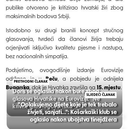
publike otvoreno je kritizirao hrvatski žiri zbog
maksimalnih bodova Srbiji.
Istodobno su drugi branili koncept stručnog
glasovanja, tvrdeći da članovi žirija trebaju
ocjenjivati isključivo kvalitetu pjesme i nastupa,
bez nacionalnih simpatija.
Podsjetimo, ovogodišnje izdanje Eurovizije
održano je u
Beču
, a pobjedu je odnijela
PRETHODNI ČLANAK
Bugarska
, dok je Hrvatska završila na
15. mjestu
.
Doris se oglasila nakon bure zbog
SLJEDEĆI ČLANAK
glasova Hrvatske na Euroviziji: "Ne
"Oplakujemo dijete koje je tek trebalo
krivite glasnogovornika"
živjeti, sanjati…": Košarkaški klub se
Post
oglasio nakon ubojstva tinejdžera
navigation