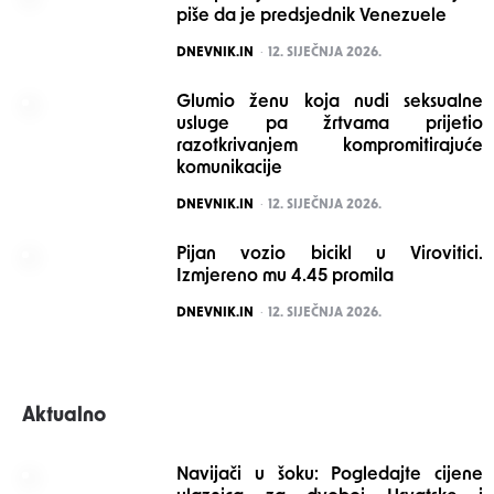
piše da je predsjednik Venezuele
POSTED
DNEVNIK.IN
12. SIJEČNJA 2026.
Glumio ženu koja nudi seksualne
usluge pa žrtvama prijetio
razotkrivanjem kompromitirajuće
komunikacije
POSTED
DNEVNIK.IN
12. SIJEČNJA 2026.
Pijan vozio bicikl u Virovitici.
Izmjereno mu 4.45 promila
POSTED
DNEVNIK.IN
12. SIJEČNJA 2026.
Aktualno
Navijači u šoku: Pogledajte cijene