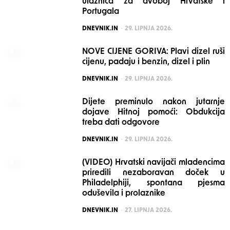
ulaznica za dvoboj Hrvatske i
Portugala
POSTED
DNEVNIK.IN
29. LIPNJA 2026.
NOVE CIJENE GORIVA: Plavi dizel ruši
cijenu, padaju i benzin, dizel i plin
POSTED
DNEVNIK.IN
29. LIPNJA 2026.
Dijete preminulo nakon jutarnje
dojave Hitnoj pomoći: Obdukcija
treba dati odgovore
POSTED
DNEVNIK.IN
29. LIPNJA 2026.
(VIDEO) Hrvatski navijači mladencima
priredili nezaboravan doček u
Philadelphiji, spontana pjesma
oduševila i prolaznike
POSTED
DNEVNIK.IN
27. LIPNJA 2026.