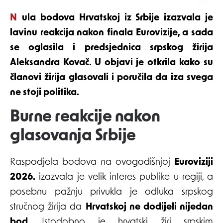
Nula bodova Hrvatskoj iz Srbije izazvala je
lavinu reakcija nakon finala Eurovizije, a sada
se oglasila i predsjednica srpskog žirija
Aleksandra Kovač. U objavi je otkrila kako su
članovi žirija glasovali i poručila da iza svega
ne stoji politika.
Burne reakcije nakon
glasovanja Srbije
Raspodjela bodova na ovogodišnjoj
Euroviziji
2026.
izazvala je velik interes publike u regiji, a
posebnu pažnju privukla je odluka srpskog
stručnog žirija da
Hrvatskoj ne dodijeli nijedan
bod
. Istodobno je hrvatski žiri srpskim