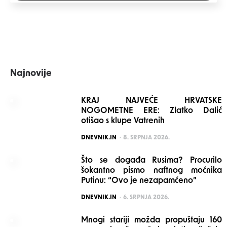
Najnovije
KRAJ NAJVEĆE HRVATSKE
NOGOMETNE ERE: Zlatko Dalić
otišao s klupe Vatrenih
POSTED
DNEVNIK.IN
8. SRPNJA 2026.
Što se događa Rusima? Procurilo
šokantno pismo naftnog moćnika
Putinu: “Ovo je nezapamćeno”
POSTED
DNEVNIK.IN
6. SRPNJA 2026.
Mnogi stariji možda propuštaju 160