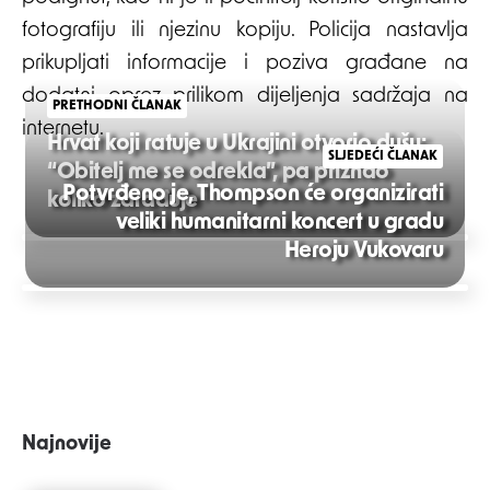
fotografiju ili njezinu kopiju. Policija nastavlja
prikupljati informacije i poziva građane na
dodatni oprez prilikom dijeljenja sadržaja na
PRETHODNI ČLANAK
internetu.
Hrvat koji ratuje u Ukrajini otvorio dušu:
SLJEDEĆI ČLANAK
“Obitelj me se odrekla”, pa priznao
Potvrđeno je, Thompson će organizirati
koliko zarađuje
veliki humanitarni koncert u gradu
Post
Heroju Vukovaru
navigation
Najnovije