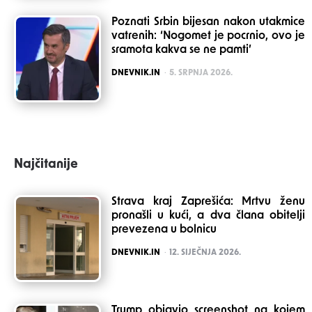
Poznati Srbin bijesan nakon utakmice
vatrenih: ‘Nogomet je pocrnio, ovo je
sramota kakva se ne pamti’
POSTED
DNEVNIK.IN
5. SRPNJA 2026.
Najčitanije
Strava kraj Zaprešića: Mrtvu ženu
pronašli u kući, a dva člana obitelji
prevezena u bolnicu
POSTED
DNEVNIK.IN
12. SIJEČNJA 2026.
Trump objavio screenshot na kojem