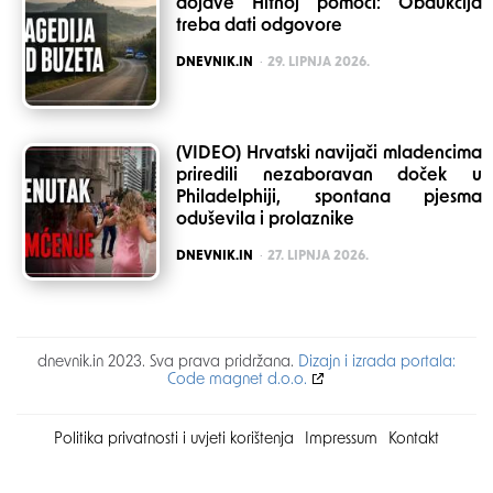
dojave Hitnoj pomoći: Obdukcija
treba dati odgovore
POSTED
DNEVNIK.IN
29. LIPNJA 2026.
(VIDEO) Hrvatski navijači mladencima
priredili nezaboravan doček u
Philadelphiji, spontana pjesma
oduševila i prolaznike
POSTED
DNEVNIK.IN
27. LIPNJA 2026.
dnevnik.in 2023. Sva prava pridržana.
Dizajn i izrada portala:
Code magnet d.o.o.
Politika privatnosti i uvjeti korištenja
Impressum
Kontakt