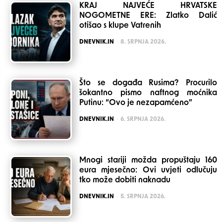
KRAJ NAJVEĆE HRVATSKE
NOGOMETNE ERE: Zlatko Dalić
otišao s klupe Vatrenih
POSTED
DNEVNIK.IN
8. SRPNJA 2026.
Što se događa Rusima? Procurilo
šokantno pismo naftnog moćnika
Putinu: “Ovo je nezapamćeno”
POSTED
DNEVNIK.IN
6. SRPNJA 2026.
Mnogi stariji možda propuštaju 160
eura mjesečno: Ovi uvjeti odlučuju
tko može dobiti naknadu
POSTED
DNEVNIK.IN
5. SRPNJA 2026.