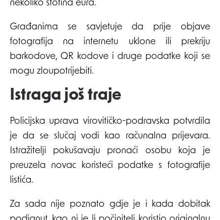
nekoliko stotina eura.
Građanima se savjetuje da prije objave
fotografija na internetu uklone ili prekriju
barkodove, QR kodove i druge podatke koji se
mogu zloupotrijebiti.
Istraga još traje
Policijska uprava virovitičko-podravska potvrdila
je da se slučaj vodi kao računalna prijevara.
Istražitelji pokušavaju pronaći osobu koja je
preuzela novac koristeći podatke s fotografije
listića.
Za sada nije poznato gdje je i kada dobitak
podignut, kao ni je li počinitelj koristio originalnu