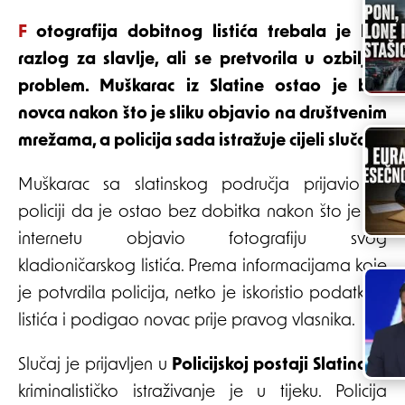
Fotografija dobitnog listića trebala je biti
razlog za slavlje, ali se pretvorila u ozbiljan
problem. Muškarac iz Slatine ostao je bez
novca nakon što je sliku objavio na društvenim
mrežama, a policija sada istražuje cijeli slučaj.
Muškarac sa slatinskog područja prijavio je
policiji da je ostao bez dobitka nakon što je na
internetu objavio fotografiju svog
kladioničarskog listića. Prema informacijama koje
je potvrdila policija, netko je iskoristio podatke s
listića i podigao novac prije pravog vlasnika.
Slučaj je prijavljen u
Policijskoj postaji Slatina
, a
kriminalističko istraživanje je u tijeku. Policija