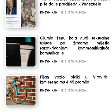
piše da je predsjednik Venezuele
POSTED
DNEVNIK.IN
12. SIJEČNJA 2026.
Glumio ženu koja nudi seksualne
usluge pa žrtvama prijetio
razotkrivanjem kompromitirajuće
komunikacije
POSTED
DNEVNIK.IN
12. SIJEČNJA 2026.
Pijan vozio bicikl u Virovitici.
Izmjereno mu 4.45 promila
POSTED
DNEVNIK.IN
12. SIJEČNJA 2026.