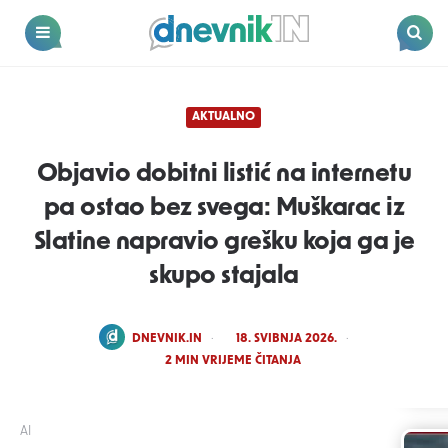
Dnevnik.in
Menu
Search
AKTUALNO
Objavio dobitni listić na internetu
pa ostao bez svega: Muškarac iz
Slatine napravio grešku koja ga je
skupo stajala
POSTED
DNEVNIK.IN
18. SVIBNJA 2026.
BY
2
MIN VRIJEME ČITANJA
AI