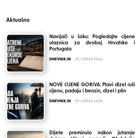
Aktualno
Navijači u šoku: Pogledajte cijene
ulaznica za dvoboj Hrvatske i
Portugala
POSTED
DNEVNIK.IN
29. LIPNJA 2026.
NOVE CIJENE GORIVA: Plavi dizel ruši
cijenu, padaju i benzin, dizel i plin
POSTED
DNEVNIK.IN
29. LIPNJA 2026.
Dijete preminulo nakon jutarnje