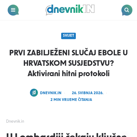
Dnevnik.in
Menu
Search
SVIJET
PRVI ZABILJEŽENI SLUČAJ EBOLE U
HRVATSKOM SUSJEDSTVU?
Aktivirani hitni protokoli
POSTED
DNEVNIK.IN
26. SVIBNJA 2026.
BY
2
MIN VRIJEME ČITANJA
Dnevnik.in