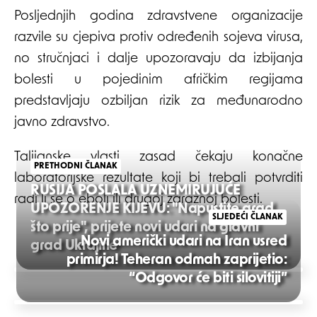
Posljednjih godina zdravstvene organizacije
razvile su cjepiva protiv određenih sojeva virusa,
no stručnjaci i dalje upozoravaju da izbijanja
bolesti u pojedinim afričkim regijama
predstavljaju ozbiljan rizik za međunarodno
javno zdravstvo.
Talijanske vlasti zasad čekaju konačne
PRETHODNI ČLANAK
laboratorijske rezultate koji bi trebali potvrditi
RUSIJA POSLALA UZNEMIRUJUĆE
radi li se o eboli ili drugoj zaraznoj bolesti.
UPOZORENJE KIJEVU: "Napustite grad
SLJEDEĆI ČLANAK
što prije", prijete novi udari na glavni
Novi američki udari na Iran usred
grad Ukrajine
primirja! Teheran odmah zaprijetio:
Post
“Odgovor će biti silovitiji”
navigation