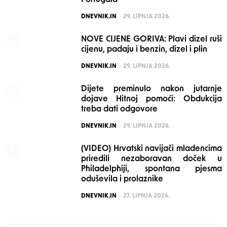
Portugala
POSTED
DNEVNIK.IN
29. LIPNJA 2026.
NOVE CIJENE GORIVA: Plavi dizel ruši
cijenu, padaju i benzin, dizel i plin
POSTED
DNEVNIK.IN
29. LIPNJA 2026.
Dijete preminulo nakon jutarnje
dojave Hitnoj pomoći: Obdukcija
treba dati odgovore
POSTED
DNEVNIK.IN
29. LIPNJA 2026.
(VIDEO) Hrvatski navijači mladencima
priredili nezaboravan doček u
Philadelphiji, spontana pjesma
oduševila i prolaznike
POSTED
DNEVNIK.IN
27. LIPNJA 2026.