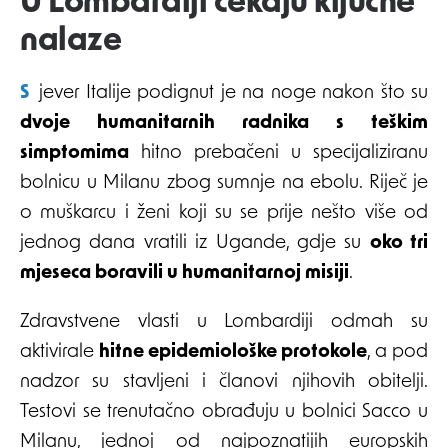
U Lombardiji čekaju ključne
nalaze
Sjever Italije podignut je na noge nakon što su
dvoje humanitarnih radnika s teškim
simptomima
hitno prebačeni u specijaliziranu
bolnicu u Milanu zbog sumnje na ebolu. Riječ je
o muškarcu i ženi koji su se prije nešto više od
jednog dana vratili iz Ugande, gdje su
oko tri
mjeseca boravili u humanitarnoj misiji
.
Zdravstvene vlasti u Lombardiji odmah su
aktivirale
hitne epidemiološke protokole
, a pod
nadzor su stavljeni i članovi njihovih obitelji.
Testovi se trenutačno obrađuju u bolnici Sacco u
Milanu, jednoj od najpoznatijih europskih