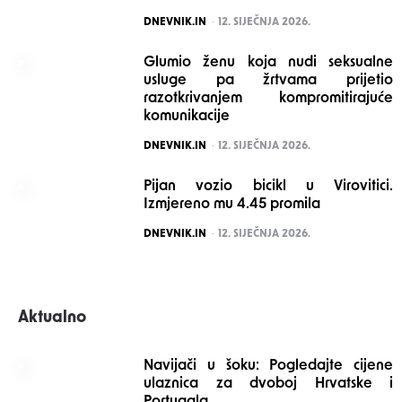
POSTED
DNEVNIK.IN
12. SIJEČNJA 2026.
Glumio ženu koja nudi seksualne
usluge pa žrtvama prijetio
razotkrivanjem kompromitirajuće
komunikacije
POSTED
DNEVNIK.IN
12. SIJEČNJA 2026.
Pijan vozio bicikl u Virovitici.
Izmjereno mu 4.45 promila
POSTED
DNEVNIK.IN
12. SIJEČNJA 2026.
Aktualno
Navijači u šoku: Pogledajte cijene
ulaznica za dvoboj Hrvatske i