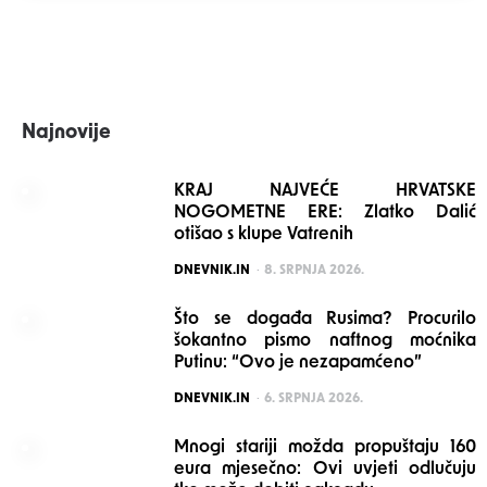
Najnovije
KRAJ NAJVEĆE HRVATSKE
NOGOMETNE ERE: Zlatko Dalić
otišao s klupe Vatrenih
POSTED
DNEVNIK.IN
8. SRPNJA 2026.
Što se događa Rusima? Procurilo
šokantno pismo naftnog moćnika
Putinu: “Ovo je nezapamćeno”
POSTED
DNEVNIK.IN
6. SRPNJA 2026.
Mnogi stariji možda propuštaju 160
eura mjesečno: Ovi uvjeti odlučuju