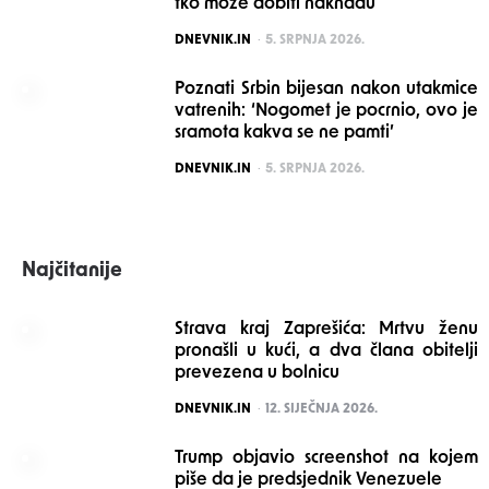
tko može dobiti naknadu
POSTED
DNEVNIK.IN
5. SRPNJA 2026.
Poznati Srbin bijesan nakon utakmice
vatrenih: ‘Nogomet je pocrnio, ovo je
sramota kakva se ne pamti’
POSTED
DNEVNIK.IN
5. SRPNJA 2026.
Najčitanije
Strava kraj Zaprešića: Mrtvu ženu
pronašli u kući, a dva člana obitelji
prevezena u bolnicu
POSTED
DNEVNIK.IN
12. SIJEČNJA 2026.
Trump objavio screenshot na kojem
piše da je predsjednik Venezuele