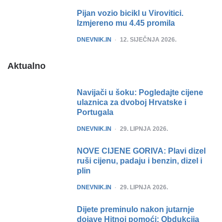
Pijan vozio bicikl u Virovitici.
Izmjereno mu 4.45 promila
POSTED
DNEVNIK.IN
12. SIJEČNJA 2026.
Aktualno
Navijači u šoku: Pogledajte cijene
ulaznica za dvoboj Hrvatske i
Portugala
POSTED
DNEVNIK.IN
29. LIPNJA 2026.
NOVE CIJENE GORIVA: Plavi dizel
ruši cijenu, padaju i benzin, dizel i
plin
POSTED
DNEVNIK.IN
29. LIPNJA 2026.
Dijete preminulo nakon jutarnje
dojave Hitnoj pomoći: Obdukcija