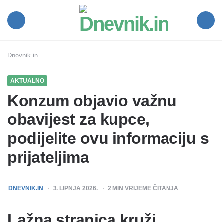
Dnevnik.in
Menu
Search
Dnevnik.in
AKTUALNO
Konzum objavio važnu
obavijest za kupce,
podijelite ovu informaciju s
prijateljima
POSTED
DNEVNIK.IN
3. LIPNJA 2026.
2
MIN VRIJEME ČITANJA
BY
Lažna stranica kruži