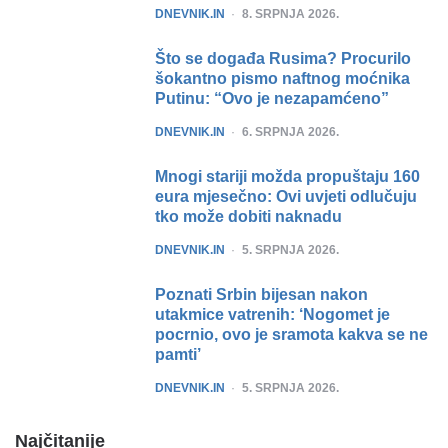
POSTED
DNEVNIK.IN
8. SRPNJA 2026.
Što se događa Rusima? Procurilo
šokantno pismo naftnog moćnika
Putinu: “Ovo je nezapamćeno”
POSTED
DNEVNIK.IN
6. SRPNJA 2026.
Mnogi stariji možda propuštaju 160
eura mjesečno: Ovi uvjeti odlučuju
tko može dobiti naknadu
POSTED
DNEVNIK.IN
5. SRPNJA 2026.
Poznati Srbin bijesan nakon
utakmice vatrenih: ‘Nogomet je
pocrnio, ovo je sramota kakva se ne
pamti’
POSTED
DNEVNIK.IN
5. SRPNJA 2026.
Najčitanije