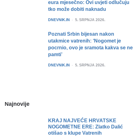
eura mjesečno: Ovi uvjeti odlučuju
tko može dobiti naknadu
POSTED
DNEVNIK.IN
5. SRPNJA 2026.
Poznati Srbin bijesan nakon
utakmice vatrenih: ‘Nogomet je
pocrnio, ovo je sramota kakva se ne
pamti’
POSTED
DNEVNIK.IN
5. SRPNJA 2026.
Najnovije
KRAJ NAJVEĆE HRVATSKE
NOGOMETNE ERE: Zlatko Dalić
otišao s klupe Vatrenih