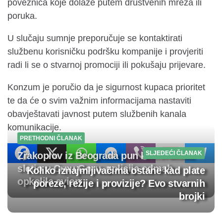
poveznica koje dolaze putem društvenih mreža ili
poruka.
U slučaju sumnje preporučuje se kontaktirati
službenu korisničku podršku kompanije i provjeriti
radi li se o stvarnoj promociji ili pokušaju prijevare.
Konzum je poručio da je sigurnost kupaca prioritet
te da će o svim važnim informacijama nastaviti
obavještavati javnost putem službenih kanala
komunikacije.
PRETHODNI ČLANAK
SLJEDEĆI ČLANAK
Zrakoplov iz Beograda pun kriminalaca
sletio u Crnu Goru, policija odmah
Koliko iznajmljivačima ostane kad plate
opkolila avion
poreze, režije i provizije? Evo stvarnih
brojki
Post