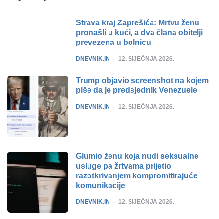
Strava kraj Zaprešića: Mrtvu ženu
pronašli u kući, a dva člana obitelji
prevezena u bolnicu
POSTED
DNEVNIK.IN
12. SIJEČNJA 2026.
Trump objavio screenshot na kojem
piše da je predsjednik Venezuele
POSTED
DNEVNIK.IN
12. SIJEČNJA 2026.
Glumio ženu koja nudi seksualne
usluge pa žrtvama prijetio
razotkrivanjem kompromitirajuće
komunikacije
POSTED
DNEVNIK.IN
12. SIJEČNJA 2026.