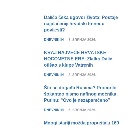
navigation
Dalića čeka ugovor života: Postaje
najplaćeniji hrvatski trener u
povijesti?
POSTED
DNEVNIK.IN
8. SRPNJA 2026.
KRAJ NAJVEĆE HRVATSKE
NOGOMETNE ERE: Zlatko Dalić
otišao s klupe Vatrenih
POSTED
DNEVNIK.IN
8. SRPNJA 2026.
Što se događa Rusima? Procurilo
šokantno pismo naftnog moćnika
Putinu: “Ovo je nezapamćeno”
POSTED
DNEVNIK.IN
6. SRPNJA 2026.
Mnogi stariji možda propuštaju 160