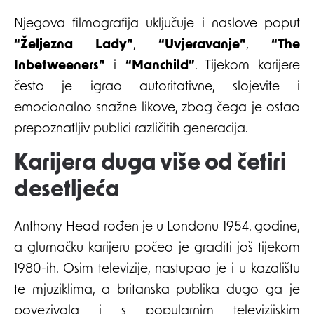
Njegova filmografija uključuje i naslove poput
“Željezna Lady”
,
“Uvjeravanje”
,
“The
Inbetweeners”
i
“Manchild”
. Tijekom karijere
često je igrao autoritativne, slojevite i
emocionalno snažne likove, zbog čega je ostao
prepoznatljiv publici različitih generacija.
Karijera duga više od četiri
desetljeća
Anthony Head rođen je u Londonu 1954. godine,
a glumačku karijeru počeo je graditi još tijekom
1980-ih. Osim televizije, nastupao je i u kazalištu
te mjuziklima, a britanska publika dugo ga je
povezivala i s popularnim televizijskim