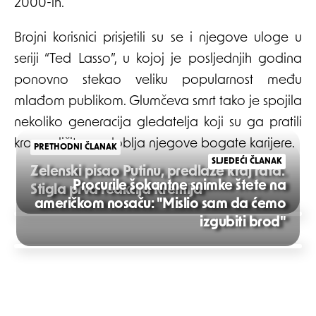
2000-ih.
Brojni korisnici prisjetili su se i njegove uloge u
seriji “Ted Lasso”, u kojoj je posljednjih godina
ponovno stekao veliku popularnost među
mlađom publikom. Glumčeva smrt tako je spojila
nekoliko generacija gledatelja koji su ga pratili
kroz različita razdoblja njegove bogate karijere.
PRETHODNI ČLANAK
SLJEDEĆI ČLANAK
Zelenski pisao Putinu, predlaže kraj rata.
Procurile šokantne snimke štete na
Stigla prva reakcija Kremlja
američkom nosaču: "Mislio sam da ćemo
Post
izgubiti brod"
navigation