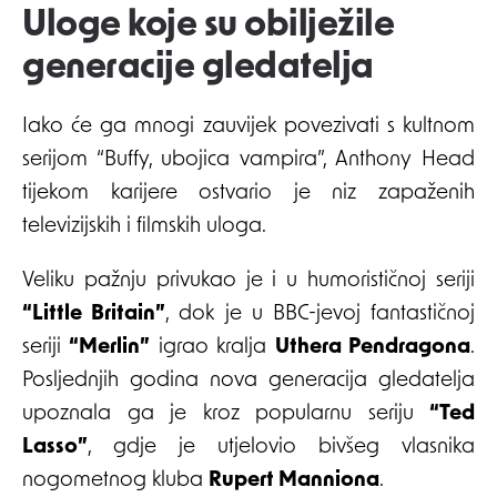
Uloge koje su obilježile
generacije gledatelja
Iako će ga mnogi zauvijek povezivati s kultnom
serijom “Buffy, ubojica vampira”, Anthony Head
tijekom karijere ostvario je niz zapaženih
televizijskih i filmskih uloga.
Veliku pažnju privukao je i u humorističnoj seriji
“Little Britain”
, dok je u BBC-jevoj fantastičnoj
seriji
“Merlin”
igrao kralja
Uthera Pendragona
.
Posljednjih godina nova generacija gledatelja
upoznala ga je kroz popularnu seriju
“Ted
Lasso”
, gdje je utjelovio bivšeg vlasnika
nogometnog kluba
Rupert Manniona
.