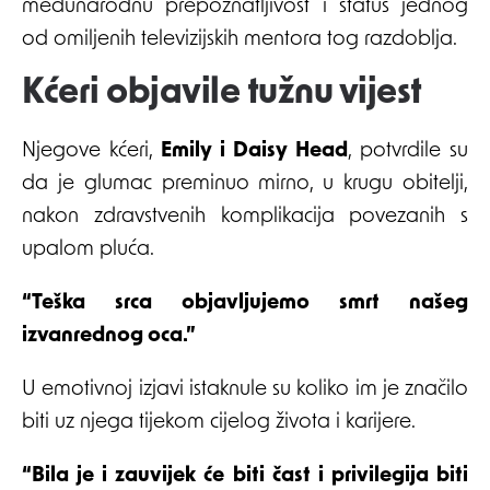
međunarodnu prepoznatljivost i status jednog
od omiljenih televizijskih mentora tog razdoblja.
Kćeri objavile tužnu vijest
Njegove kćeri,
Emily i Daisy Head
, potvrdile su
da je glumac preminuo mirno, u krugu obitelji,
nakon zdravstvenih komplikacija povezanih s
upalom pluća.
“Teška srca objavljujemo smrt našeg
izvanrednog oca.”
U emotivnoj izjavi istaknule su koliko im je značilo
biti uz njega tijekom cijelog života i karijere.
“Bila je i zauvijek će biti čast i privilegija biti