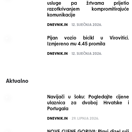
usluge pa žrtvama prijetio
razotkrivanjem kompromitirajuće
komunikacije
POSTED
DNEVNIK.IN
12. SIJEČNJA 2026.
Pijan vozio bicikl u Virovitici.
Izmjereno mu 4.45 promila
POSTED
DNEVNIK.IN
12. SIJEČNJA 2026.
Aktualno
Navijači u šoku: Pogledajte cijene
ulaznica za dvoboj Hrvatske i
Portugala
POSTED
DNEVNIK.IN
29. LIPNJA 2026.