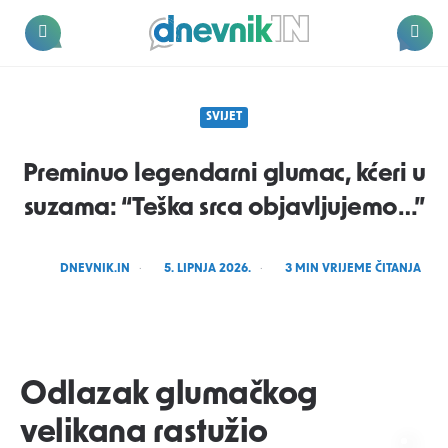
Dnevnik.in
Menu
Search
SVIJET
Preminuo legendarni glumac, kćeri u
suzama: “Teška srca objavljujemo…”
POSTED
DNEVNIK.IN
5. LIPNJA 2026.
3
MIN VRIJEME ČITANJA
BY
Dnevnik.in
Odlazak glumačkog
velikana rastužio