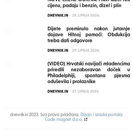
NOVE CIJENE GORIVA: Plavi dizel ruši
cijenu, padaju i benzin, dizel i plin
POSTED
DNEVNIK.IN
29. LIPNJA 2026.
Dijete preminulo nakon jutarnje
dojave Hitnoj pomoći: Obdukcija
treba dati odgovore
POSTED
DNEVNIK.IN
29. LIPNJA 2026.
(VIDEO) Hrvatski navijači mladencima
priredili nezaboravan doček u
Philadelphiji, spontana pjesma
oduševila i prolaznike
POSTED
DNEVNIK.IN
27. LIPNJA 2026.
dnevnik.in 2023. Sva prava pridržana.
Dizajn i izrada portala:
Code magnet d.o.o.