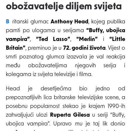
obožavatelje diljem svijeta
Britanski glumac
Anthony Head
, kojeg publika
pamti po ulogama u serijama
“Buffy, ubojica
vampira”
,
“Ted Lasso”
,
“Merlin”
i
“Little
Britain”
, preminuo je u
72. godini života
. Vijest o
smrti poznatog glumca izazvala je val reakcija
među obožavateljima njegovih serija i
kolegama iz svijeta televizije i filma.
Head je desetljećima bio jedno od
prepoznatljivih lica britanske televizijske scene, a
posebnu popularnost stekao je krajem 1990-ih
zahvaljujući ulozi
Ruperta Gilesa
u seriji “Buffy,
ubojica vampira”. Upravo mu je taj lik donio