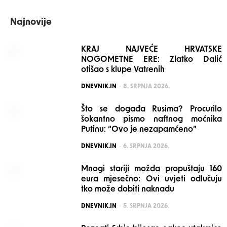
Najnovije
KRAJ NAJVEĆE HRVATSKE
NOGOMETNE ERE: Zlatko Dalić
otišao s klupe Vatrenih
POSTED
DNEVNIK.IN
8. SRPNJA 2026.
Što se događa Rusima? Procurilo
šokantno pismo naftnog moćnika
Putinu: “Ovo je nezapamćeno”
POSTED
DNEVNIK.IN
6. SRPNJA 2026.
Mnogi stariji možda propuštaju 160
eura mjesečno: Ovi uvjeti odlučuju
tko može dobiti naknadu
POSTED
DNEVNIK.IN
5. SRPNJA 2026.