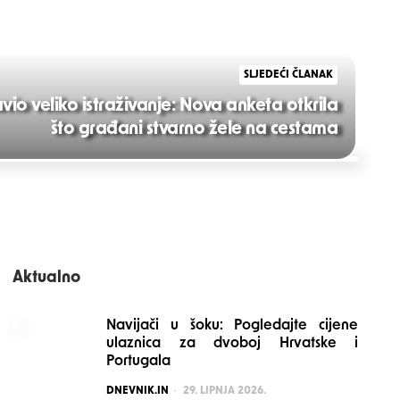
SLJEDEĆI ČLANAK
o veliko istraživanje: Nova anketa otkrila
što građani stvarno žele na cestama
Aktualno
Navijači u šoku: Pogledajte cijene
ulaznica za dvoboj Hrvatske i
Portugala
POSTED
DNEVNIK.IN
29. LIPNJA 2026.