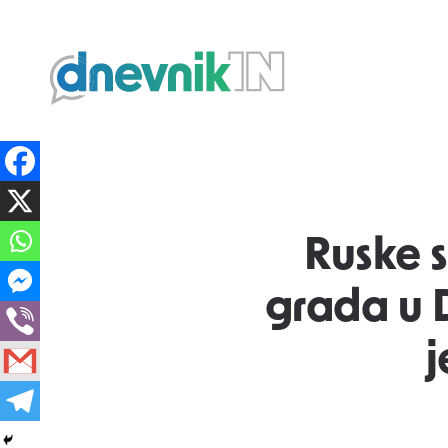
Dnevnik.in
Ruske 
grada u 
j