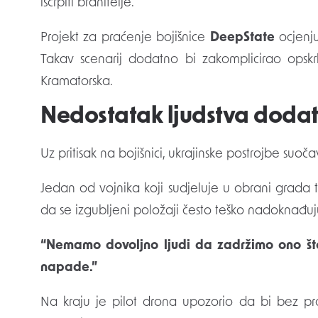
iscrpiti branitelje.
Projekt za praćenje bojišnice
DeepState
ocjenju
Takav scenarij dodatno bi zakomplicirao opskr
Kramatorska.
Nedostatak ljudstva dodat
Uz pritisak na bojišnici, ukrajinske postrojbe suo
Jedan od vojnika koji sudjeluje u obrani grada 
da se izgubljeni položaji često teško nadoknađuj
“Nemamo dovoljno ljudi da zadržimo ono što
napade.”
Na kraju je pilot drona upozorio da bi bez p