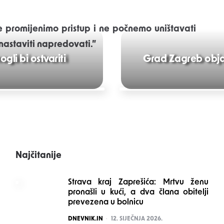
ne promijenimo pristup i ne počnemo uništavati
e nastaviti napredovati.”
li bi ostvariti
Grad Zagreb objavi
Najčitanije
Strava kraj Zaprešića: Mrtvu ženu
pronašli u kući, a dva člana obitelji
prevezena u bolnicu
POSTED
DNEVNIK.IN
12. SIJEČNJA 2026.