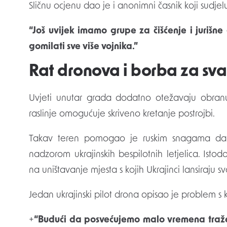
Sličnu ocjenu dao je i anonimni časnik koji sudje
“Još uvijek imamo grupe za čišćenje i jurišne
gomilati sve više vojnika.”
Rat dronova i borba za sv
Uvjeti unutar grada dodatno otežavaju obranu
raslinje omogućuje skriveno kretanje postrojbi.
Takav teren pomogao je ruskim snagama da 
nadzorom ukrajinskih bespilotnih letjelica. Isto
na uništavanje mjesta s kojih Ukrajinci lansiraju svo
Jedan ukrajinski pilot drona opisao je problem 
+
“Budući da posvećujemo malo vremena tražen