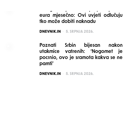
Mnogi stariji možda propuštaju 160
eura mjesečno: Ovi uvjeti odlučuju
tko može dobiti naknadu
POSTED
DNEVNIK.IN
5. SRPNJA 2026.
Poznati Srbin bijesan nakon
utakmice vatrenih: ‘Nogomet je
pocrnio, ovo je sramota kakva se ne
pamti’
POSTED
DNEVNIK.IN
5. SRPNJA 2026.