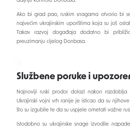
daljnju kontrolu Donbasa.
Ako bi grad pao, ruskim snagama otvorio bi 
najvećim ukrajinskim uporištima koja su još ost
Takav razvoj događaja dodatno bi približi
preuzimanju cijelog Donbasa.
Službene poruke i upozoren
Najnoviji ruski prodor dolazi nakon razdoblja 
Ukrajinski vojni vrh ranije je isticao da su njiho
što su izgubile te da su uspjele ometati važne ru
Istodobno su ukrajinske snage izvodile napade 