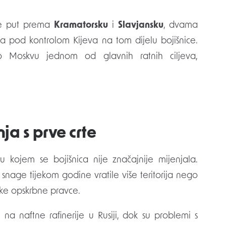
se put prema
Kramatorsku
i
Slavjansku
, dvama
ala pod kontrolom Kijeva na tom dijelu bojišnice.
o Moskvu jednom od glavnih ratnih ciljeva,
ja s prve crte
u kojem se bojišnica nije značajnije mijenjala.
ve snage tijekom godine vratile više teritorija nego
ske opskrbne pravce.
na naftne rafinerije u Rusiji, dok su problemi s