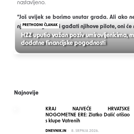
nastavljeno.
“Još uvijek se borimo unutar grada. Ali ako 
PRETHODNI ČLANAK
njihovu logistiku i gađati njihove pilote, oni ć
HZZ uputio važan poziv umirovljenicima, mog
dodatne financijske pogodnosti
Post
navigation
Najnovije
KRAJ NAJVEĆE HRVATSKE
NOGOMETNE ERE: Zlatko Dalić otišao
s klupe Vatrenih
POSTED
DNEVNIK.IN
8. SRPNJA 2026.