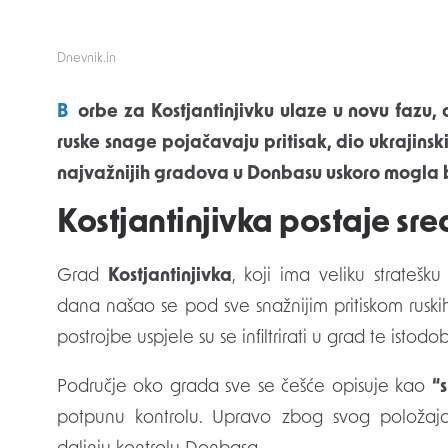
Dnevnik.in
Borbe za Kostjantinjivku ulaze u novu fazu, a procjene s terena postaju sve sumornije. Dok
ruske snage pojačavaju pritisak, dio ukrajin
najvažnijih gradova u Donbasu uskoro mogla b
Kostjantinjivka postaje sre
Grad
Kostjantinjivka
, koji ima veliku stratešk
dana našao se pod sve snažnijim pritiskom ruskih
postrojbe uspjele su se infiltrirati u grad te istod
Područje oko grada sve se češće opisuje kao
“
potpunu kontrolu. Upravo zbog svog položaja