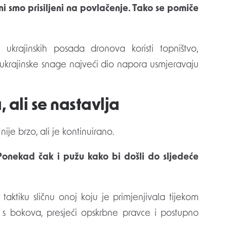
mi smo prisiljeni na povlačenje. Tako se pomiče
 ukrajinskih posada dronova koristi topništvo,
 ukrajinske snage najveći dio napora usmjeravaju
 ali se nastavlja
je brzo, ali je kontinuirano.
nekad čak i pužu kako bi došli do sljedeće
taktiku sličnu onoj koju je primjenjivala tijekom
ad s bokova, presjeći opskrbne pravce i postupno