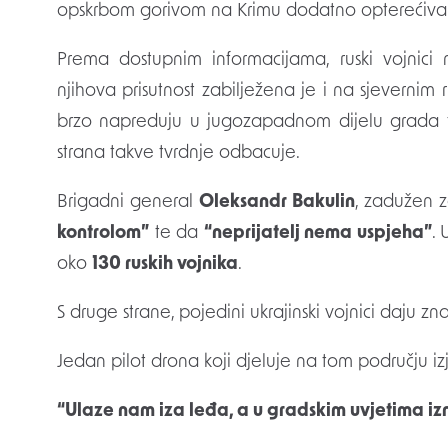
opskrbom gorivom na Krimu dodatno opterećivali 
Prema dostupnim informacijama, ruski vojnici
njihova prisutnost zabilježena je i na sjeverni
brzo napreduju u jugozapadnom dijelu grada te 
strana takve tvrdnje odbacuje.
Brigadni general
Oleksandr Bakulin
, zadužen 
kontrolom”
te da
“neprijatelj nema uspjeha”
. 
oko
130 ruskih vojnika
.
S druge strane, pojedini ukrajinski vojnici daju zn
Jedan pilot drona koji djeluje na tom području izj
“Ulaze nam iza leđa, a u gradskim uvjetima iznim