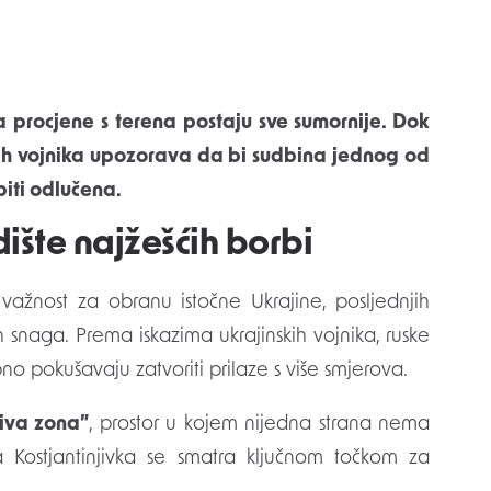
skih vojnika upozorava da bi sudbina jednog od
iti odlučena.
dište najžešćih borbi
u važnost za obranu istočne Ukrajine, posljednjih
 snaga. Prema iskazima ukrajinskih vojnika, ruske
obno pokušavaju zatvoriti prilaze s više smjerova.
siva zona”
, prostor u kojem nijedna strana nema
 Kostjantinjivka se smatra ključnom točkom za