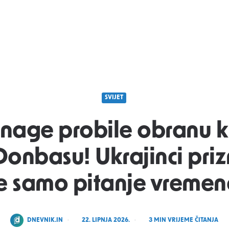
SVIJET
snage probile obranu k
Donbasu! Ukrajinci priz
e samo pitanje vreme
POSTED
DNEVNIK.IN
22. LIPNJA 2026.
3
MIN VRIJEME ČITANJA
BY