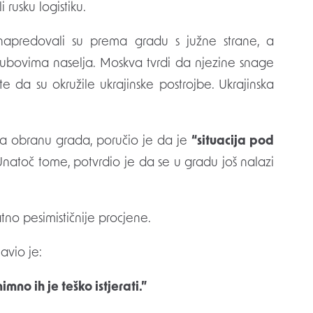
rusku logistiku.
 napredovali su prema gradu s južne strane, a
m rubovima naselja. Moskva tvrdi da njezine snage
da su okružile ukrajinske postrojbe. Ukrajinska
za obranu grada, poručio je da je
“situacija pod
Unatoč tome, potvrdio je da se u gradu još nalazi
atno pesimističnije procjene.
avio je:
no ih je teško istjerati.”