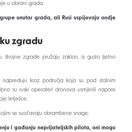
luje u obrani grada.
 grupe unutar grada, ali Rusi uspijevaju ondje
aku zgradu
. Brojne zgrade pružaju zaklon, a gusto ljetno
napreduju kroz područja koja su pod stalnim
dobno su ruski operateri dronova usmjerili napore
je letjelice.
s kojim se suočavaju obrambene snage:
ju i gađanju neprijateljskih pilota, oni mogu