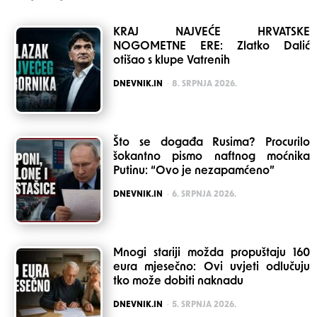
KRAJ NAJVEĆE HRVATSKE
NOGOMETNE ERE: Zlatko Dalić
otišao s klupe Vatrenih
POSTED
DNEVNIK.IN
8. SRPNJA 2026.
Što se događa Rusima? Procurilo
šokantno pismo naftnog moćnika
Putinu: “Ovo je nezapamćeno”
POSTED
DNEVNIK.IN
6. SRPNJA 2026.
Mnogi stariji možda propuštaju 160
eura mjesečno: Ovi uvjeti odlučuju
tko može dobiti naknadu
POSTED
DNEVNIK.IN
5. SRPNJA 2026.