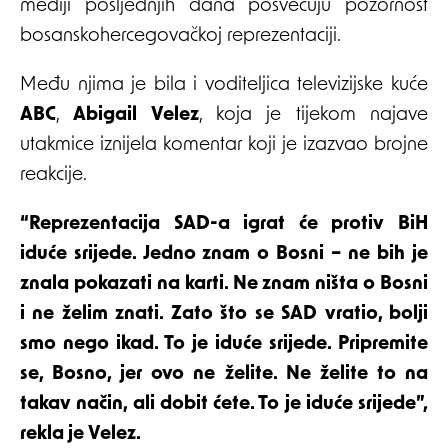
mediji posljednjih dana posvećuju pozornost
bosanskohercegovačkoj reprezentaciji.
Među njima je bila i voditeljica televizijske kuće
ABC
,
Abigail Velez
, koja je tijekom najave
utakmice iznijela komentar koji je izazvao brojne
reakcije.
“Reprezentacija SAD-a igrat će protiv BiH
iduće srijede. Jedno znam o Bosni – ne bih je
znala pokazati na karti. Ne znam ništa o Bosni
i ne želim znati. Zato što se SAD vratio, bolji
smo nego ikad. To je iduće srijede. Pripremite
se, Bosno, jer ovo ne želite. Ne želite to na
takav način, ali dobit ćete. To je iduće srijede”,
rekla je Velez.