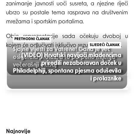
zanimanje javnosti uoči susreta, a njezine riječi
ubrzo su postale tema rasprava na društvenim
mrežama i sportskim portalima.
Obje reprezentacije sada očekuju dvoboj u
PRETHODNI ČLANAK
kojem će odlučivati isključivo rezultat na terenu.
SLJEDEĆI ČLANAK
Sjajne vijesti za Vatrene! Gana je već
(VIDEO) Hrvatski navijači mladencima
osigurala prolaz, a to potpuno mijenja
priredili nezaboravan doček u
večerašnji okršaj
Philadelphiji, spontana pjesma oduševila
Post
i prolaznike
navigation
Najnovije