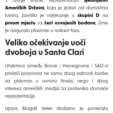
S druge strane, reprezentacija
Sjedinjenih
Američkih Država
, koja je jedan od domaćina
turnira, završila je natjecanje u
skupini D
na
prvom mjestu
sa
šest osvojenih bodova
, čime
je osigurala plasman u nokaut-fazu.
Veliko očekivanje uoči
dvoboja u Santa Clari
Utakmica između Bosne i Hercegovine i SAD-a
privlači pozornost ne samo zbog važnosti borbe
za plasman u osminu finala, nego i zbog
interesa američkih medija za protivnika domaće
reprezentacije.
Izjava Abigail Velez dodatno je povećala