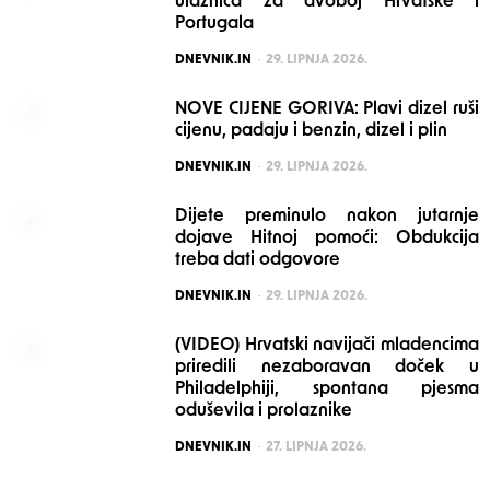
ulaznica za dvoboj Hrvatske i
Portugala
POSTED
DNEVNIK.IN
29. LIPNJA 2026.
NOVE CIJENE GORIVA: Plavi dizel ruši
cijenu, padaju i benzin, dizel i plin
POSTED
DNEVNIK.IN
29. LIPNJA 2026.
Dijete preminulo nakon jutarnje
dojave Hitnoj pomoći: Obdukcija
treba dati odgovore
POSTED
DNEVNIK.IN
29. LIPNJA 2026.
(VIDEO) Hrvatski navijači mladencima
priredili nezaboravan doček u
Philadelphiji, spontana pjesma
oduševila i prolaznike
POSTED
DNEVNIK.IN
27. LIPNJA 2026.