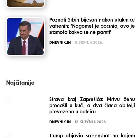
Poznati Srbin bijesan nakon utakmice
vatrenih: ‘Nogomet je pocrnio, ovo je
sramota kakva se ne pamti’
POSTED
DNEVNIK.IN
5. SRPNJA 2026.
Najčitanije
Strava kraj Zaprešića: Mrtvu ženu
pronašli u kući, a dva člana obitelji
prevezena u bolnicu
POSTED
DNEVNIK.IN
12. SIJEČNJA 2026.
Trump objavio screenshot na kojem