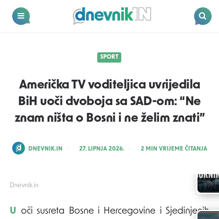
Dnevnik.in
Menu
Search
SPORT
Američka TV voditeljica uvrijedila
BiH uoči dvoboja sa SAD-om: “Ne
znam ništa o Bosni i ne želim znati”
POSTED
DNEVNIK.IN
27. LIPNJA 2026.
2
MIN VRIJEME ČITANJA
BY
Dnevnik.in
Uoči susreta Bosne i Hercegovine i Sjedinjenih