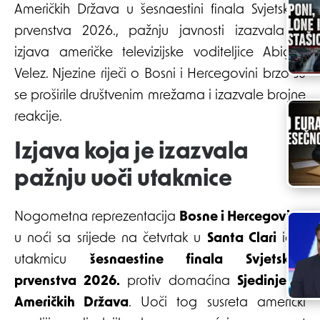
Američkih Država u šesnaestini finala Svjetskog
prvenstva 2026., pažnju javnosti izazvala je
izjava američke televizijske voditeljice Abigail
Velez. Njezine riječi o Bosni i Hercegovini brzo su
se proširile društvenim mrežama i izazvale brojne
reakcije.
Izjava koja je izazvala
pažnju uoči utakmice
Nogometna reprezentacija
Bosne i Hercegovine
u noći sa srijede na četvrtak u
Santa Clari
igra
utakmicu
šesnaestine finala Svjetskog
prvenstva 2026.
protiv domaćina
Sjedinjenih
Američkih Država
. Uoči tog susreta američki