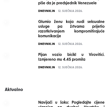
piše da je predsjednik Venezuele
POSTED
DNEVNIK.IN
12. SIJEČNJA 2026.
Glumio ženu koja nudi seksualne
usluge pa žrtvama prijetio
razotkrivanjem kompromitirajuće
komunikacije
POSTED
DNEVNIK.IN
12. SIJEČNJA 2026.
Pijan vozio bicikl u Virovitici.
Izmjereno mu 4.45 promila
POSTED
DNEVNIK.IN
12. SIJEČNJA 2026.
Aktualno
Navijači u šoku: Pogledajte cijene