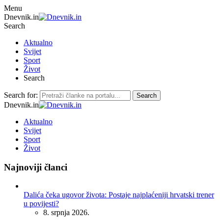
Menu
Dnevnik.in
Search
Aktualno
Svijet
Sport
Život
Search
Search for:
Search
Dnevnik.in
Aktualno
Svijet
Sport
Život
Najnoviji članci
Dalića čeka ugovor života: Postaje najplaćeniji hrvatski trener
u povijesti?
8. srpnja 2026.