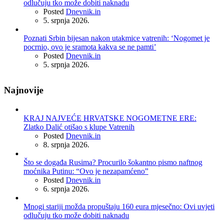
odlučuju tko može dobiti naknadu
Posted
Dnevnik.in
5. srpnja 2026.
Poznati Srbin bijesan nakon utakmice vatrenih: ‘Nogomet je
pocrnio, ovo je sramota kakva se ne pamti’
Posted
Dnevnik.in
5. srpnja 2026.
Najnovije
KRAJ NAJVEĆE HRVATSKE NOGOMETNE ERE:
Zlatko Dalić otišao s klupe Vatrenih
Posted
Dnevnik.in
8. srpnja 2026.
Što se događa Rusima? Procurilo šokantno pismo naftnog
moćnika Putinu: “Ovo je nezapamćeno”
Posted
Dnevnik.in
6. srpnja 2026.
Mnogi stariji možda propuštaju 160 eura mjesečno: Ovi uvjeti
odlučuju tko može dobiti naknadu