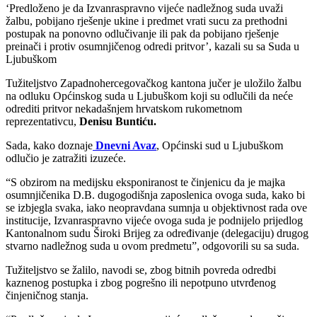
‘Predloženo je da Izvanraspravno vijeće nadležnog suda uvaži
žalbu, pobijano rješenje ukine i predmet vrati sucu za prethodni
postupak na ponovno odlučivanje ili pak da pobijano rješenje
preinači i protiv osumnjičenog odredi pritvor’, kazali su sa Suda u
Ljubuškom
Tužiteljstvo Zapadnohercegovačkog kantona jučer je uložilo žalbu
na odluku Općinskog suda u Ljubuškom koji su odlučili da neće
odrediti pritvor nekadašnjem hrvatskom rukometnom
reprezentativcu,
Denisu Buntiću.
Sada, kako doznaje
Dnevni Avaz
, Općinski sud u Ljubuškom
odlučio je zatražiti izuzeće.
“S obzirom na medijsku eksponiranost te činjenicu da je majka
osumnjičenika D.B. dugogodišnja zaposlenica ovoga suda, kako bi
se izbjegla svaka, iako neopravdana sumnja u objektivnost rada ove
institucije, Izvanraspravno vijeće ovoga suda je podnijelo prijedlog
Kantonalnom sudu Široki Brijeg za određivanje (delegaciju) drugog
stvarno nadležnog suda u ovom predmetu”, odgovorili su sa suda.
Tužiteljstvo se žalilo, navodi se, zbog bitnih povreda odredbi
kaznenog postupka i zbog pogrešno ili nepotpuno utvrđenog
činjeničnog stanja.