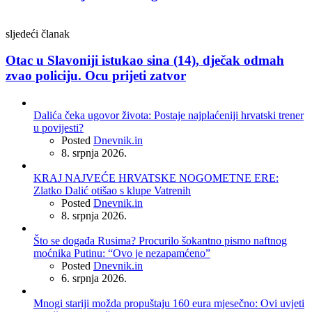
sljedeći članak
Otac u Slavoniji istukao sina (14), dječak odmah
zvao policiju. Ocu prijeti zatvor
Dalića čeka ugovor života: Postaje najplaćeniji hrvatski trener
u povijesti?
Posted
Dnevnik.in
8. srpnja 2026.
KRAJ NAJVEĆE HRVATSKE NOGOMETNE ERE:
Zlatko Dalić otišao s klupe Vatrenih
Posted
Dnevnik.in
8. srpnja 2026.
Što se događa Rusima? Procurilo šokantno pismo naftnog
moćnika Putinu: “Ovo je nezapamćeno”
Posted
Dnevnik.in
6. srpnja 2026.
Mnogi stariji možda propuštaju 160 eura mjesečno: Ovi uvjeti