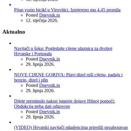
Pijan vozio bicikl u Virovitici. Izmjereno mu 4.45 promila
Posted
Dnevnik.in
12. siječnja 2026.
Aktualno
Navijači u šoku: Pogledajte cijene ulaznica za dvoboj
Hrvatske i Portugala
Posted
Dnevnik.in
29. lipnja 2026.
NOVE CIJENE GORIVA: Plavi dizel ruši cijenu, padaju i
benzin, dizel i plin
Posted
Dnevnik.in
29. lipnja 2026.
Dijete preminulo nakon jutarnje dojave Hitnoj pomoći:
Obdukcija treba dati odgovore
Posted
Dnevnik.in
29. lipnja 2026.
(VIDEO) Hrvatski navijači mladencima priredili nezaboravan