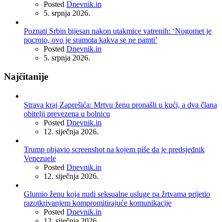
Posted
Dnevnik.in
5. srpnja 2026.
Poznati Srbin bijesan nakon utakmice vatrenih: ‘Nogomet je
pocrnio, ovo je sramota kakva se ne pamti’
Posted
Dnevnik.in
5. srpnja 2026.
Najčitanije
Strava kraj Zaprešića: Mrtvu ženu pronašli u kući, a dva člana
obitelji prevezena u bolnicu
Posted
Dnevnik.in
12. siječnja 2026.
Trump objavio screenshot na kojem piše da je predsjednik
Venezuele
Posted
Dnevnik.in
12. siječnja 2026.
Glumio ženu koja nudi seksualne usluge pa žrtvama prijetio
razotkrivanjem kompromitirajuće komunikacije
Posted
Dnevnik.in
12. siječnja 2026.