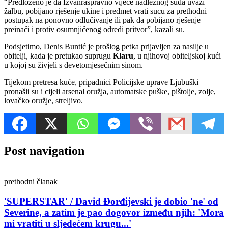
“Predloženo je da Izvanraspravno vijeće nadležnog suda uvaži
žalbu, pobijano rješenje ukine i predmet vrati sucu za prethodni
postupak na ponovno odlučivanje ili pak da pobijano rješenje
preinači i protiv osumnjičenog odredi pritvor”, kazali su.
Podsjetimo, Denis Buntić je prošlog petka prijavljen za nasilje u
obitelji, kada je pretukao suprugu
Klaru
, u njihovoj obiteljskoj kući
u kojoj su živjeli s devetomjesečnim sinom.
Tijekom pretresa kuće, pripadnici Policijske uprave Ljubuški
pronašli su i cijeli arsenal oružja, automatske puške, pištolje, zolje,
lovačko oružje, streljivo.
Post navigation
prethodni članak
'SUPERSTAR' / David Đorđijevski je dobio 'ne' od
Severine, a zatim je pao dogovor između njih: 'Mora
mi vratiti u sljedećem krugu...'